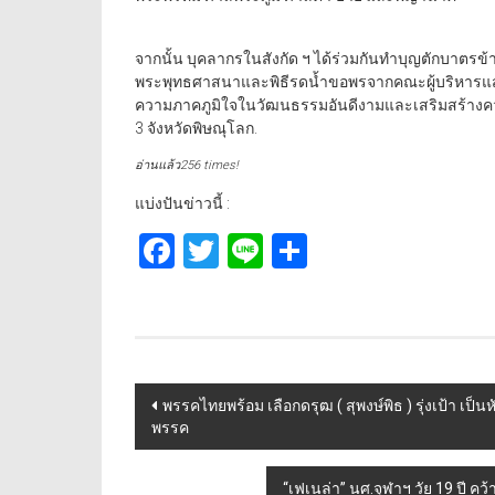
จากนั้น บุคลากรในสังกัด ฯ ได้ร่วมกันทำบุญตักบาตรข้
พระพุทธศาสนาและพิธีรดน้ำขอพรจากคณะผู้บริหารแสด
ความภาคภูมิใจในวัฒนธรรมอันดีงามและเสริมสร้าง
3 จังหวัดพิษณุโลก.
อ่านแล้ว256 times!
แบ่งปันข่าวนี้ :
Facebook
Twitter
Line
Share
Post
พรรคไทยพร้อม เลือกดรุฒ ( สุพงษ์พิธ ) รุ่งเป้า เป
พรรค
navigation
“เฟเนล่า” นศ.จุฬาฯ วัย 19 ปี ค