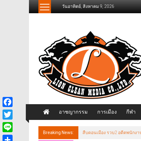
Skip
วันอาทิตย์, สิงหาคม 9, 2026
to
content
News
Freelancer
นิ
วส์
ฟรี
แลน
เซอร์
อาชญากรรม
การเมือง
กีฬา
Facebook
Twitter
Breaking News:
สืบดอนเมือง รวบ2 อดีตพนักงา
Line