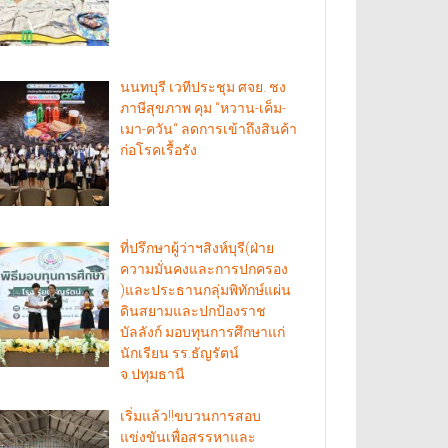
นนทบุรี เวทีประชุม ศจย. ชง
ภาษีสุขภาพ คุม “หวาน-เค็ม-
เมา-ควัน“ ลดการเข้าถึงสินค้า
ก่อโรคเรื้อรัง
ที่ปรึกษาผู้ว่าฯสิงห์บุรี(ฝ่าย
ความมั่นคงและการปกครอง
)และประธานกลุ่มพิทักษ์แผ่น
ดินสยามและปกป้องราช
บัลลังก์ มอบทุนการศึกษาแก่
นักเรียน รร.ธัญรัตน์
จ.ปทุมธานี
เริ่มแล้ว!!ขบวนการสอบ
แข่งขันเพื่อสรรหาและ