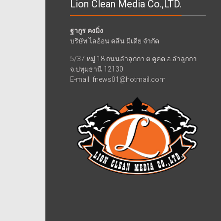
Lion Clean Media Co.,LTD.
ฐากูร คงมิ่ง
บริษัท ไลอ้อน คลีน มีเดีย จำกัด
5/37 หมู่ 18 ถนนลำลูกกา ต.คูคต อ.ลำลูกกา
จ.ปทุมธานี 12130
E-mail: fnews01@hotmail.com