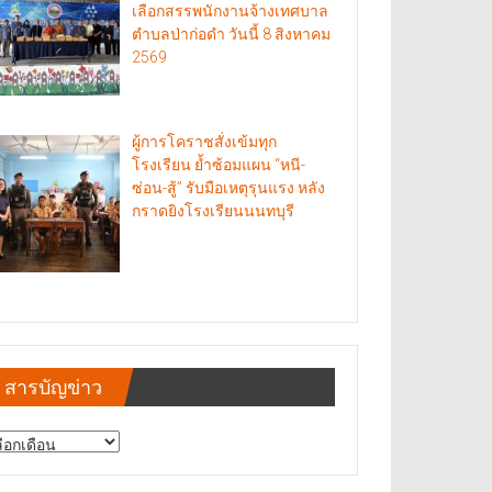
เลือกสรรพนักงานจ้างเทศบาล
ตำบลป่าก่อดำ วันนี้ 8 สิงหาคม
2569
ผู้การโคราชสั่งเข้มทุก
โรงเรียน ย้ำซ้อมแผน “หนี-
ซ่อน-สู้” รับมือเหตุรุนแรง หลัง
กราดยิงโรงเรียนนนทบุรี
สารบัญข่าว
รบัญ
าว