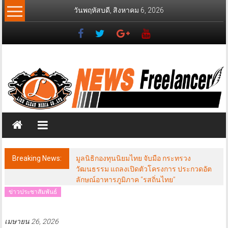
Skip
วันพฤหัสบดี, สิงหาคม 6, 2026
to
content
News
Freelancer
นิ
วส์
ฟรี
แลน
เซอร์
Breaking News:
มูลนิธิกองทุนนิยมไทย จับมือ กระทรวง
วัฒนธรรม แถลงเปิดตัวโครงการ ประกวดอัต
ลักษณ์อาหารภูมิภาค “รสถิ่นไทย”
ข่าวประชาสัมพันธ์
เมษายน 26, 2026