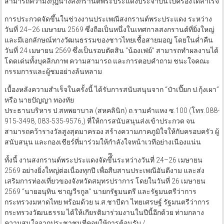
สามารถคว้ามงกุฎนางสงกรานต์พระประแดงประจำปีนี้ไปครองได้สำเร็จ
การประกวดจัดขึ้นในช่วงงานประเพณีสงกรานต์พระประแดง ระหว่าง
วันที่ 24–26 เมษายน 2569 ซึ่งถือเป็นหนึ่งในเทศกาลสงกรานต์ที่ยิ่งใหญ่
และมีเอกลักษณ์ทางวัฒนธรรมของชาวไทยเชื้อสายมอญ โดยในค่ำคืน
วันที่ 24 เมษายน 2569 ซึ่งเป็นรอบตัดสิน “น้องเฟย์” สามารถทำผลงานได้
โดดเด่นทั้งบุคลิกภาพ ความสามารถ และการตอบคำถาม ชนะใจคณะ
กรรมการและผู้ชมอย่างล้นหลาม
เบื้องหลังความสำเร็จในครั้งนี้ ได้รับการสนับสนุนจาก “ป๋าเปี๊ยก ป.กุ้งเผา”
หรือ นายปัญญา ทองทัย
ประธานบริหาร ป.สหพยาบาล (สหคลินิก) ถ.รามคำแหง ซ.100 (โทร.088-
915-3498, 083-535-9576,) ที่ให้การสนับสนุนส่งเข้าประกวด จน
สามารถคว้ารางวัลสูงสุดมาครอง สร้างความภาคภูมิใจให้กับครอบครัว ผู้
สนับสนุน และกองเชียร์ที่มาร่วมให้กำลังใจหน้าเวทีอย่างเนืองแน่น
ทั้งนี้ งานสงกรานต์พระประแดงจัดขึ้ึนระหว่างวันที่ 24–26 เมษายน
2569 อย่างยิ่งใหญ่ต่อเนื่องทุกปี เพื่อสืบสานประเพณีอันดีงาม และส่ง
เสริมการท่องเที่ยวของจังหวัดสมุทรปราการ โดยในวันที่ 26 เมษายน
2569 “นายอนุทิน ชาญวีรกูล” นายกรัฐมนตรี และรัฐมนตรีว่าการ
กระทรวงมหาดไทย พร้อมด้วย น.ส.ชาบีดา ไทยเศรษฐ์ รัฐมนตรีว่าการ
กระทรวงวัฒนธรรม ได้ให้เกียรติมาร่วมงานในปีนี้อีกด้วย ท่ามกลาง
ความสนใจจากประชาชนที่คอยให้การต้อนรับ./