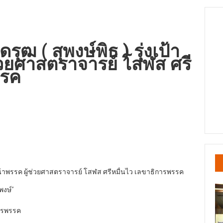
ฒ ( สุพงษ์พิธ ) รุ่งเป้า
ช่วยศาสตราจารย์ โสฬส ศรี
รรค
ัวหน้าพรรค ผู้ช่วยศาสตราจารย์ โสฬส ศรีหมื่นไว เลขาธิการพรรค
พงษ์”
การพรรค