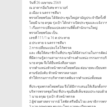
วันที่ 26 เมษายน 2569
ณ อาคารอิ่มวิเศษ ทาวเวอร์
อ.เมือง จ.นครราชสีมา
พรรคไทยพร้อม ได้จัดประชุมใหญ่สามัญประจำปีครั้งที่
โดยมี นาย ดรุฒ รุ่งเป้า ได้กล่าวเปิดประชุมและแจ้งว
1.เรื่องการเปลี่ยนแปลงสถานที่ตั้งสำนักงานใหญ่
พรรคไทยพร้อม เป็น..
เลขที่ 111/1 ม.16 ต.ประทาย
อ.ประทาย จ.นครราชสีมา
2.การเปลี่ยนแปลงโลโก้พรรค
และ เพื่อให้สมาชิกในที่ประชุมได้มีส่วนร่วมในการคัดเ
ที่มีความรู้ความสามารถ มาดำรงตำแหน่ง กรรมการบริ
นาย ดรุฒ จึงได้ยื่นหนังสือลาออก
จากตำแหน่งหัวหน้าพรรคไทยพร้อม ต่อนายทะเบียนพ
ตามข้อบังคับ หัวหน้าพรรคลาออก
ทำให้กรรมการบริหารพรรคพ้นจากตำแหน่งทั้งหมด
ที่ประชุมพรรคไทยพร้อม จึงได้มีการเสนอให้เลือกตั้
บริหารพรรคชุดใหม่ ที่ประชุมมีมติเห็นชอบประกอบด้ว
1.นาย ดรุฒ รุ่งเป้า หัวหน้าพรรค
2.ผู้ช่วยศาสตราจารย์ โสพัส ศรีหมื่นไวย เลขาธิการพร
3.นาย กฤษณพล พูนกระโทก นายทะเบียนพรรค