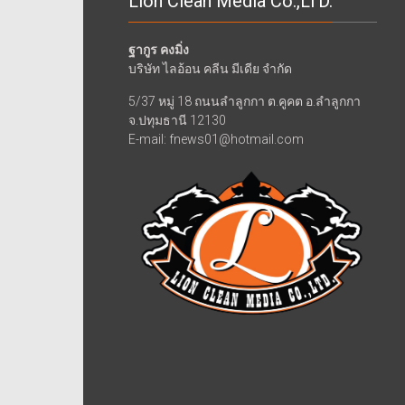
Lion Clean Media Co.,LTD.
ฐากูร คงมิ่ง
บริษัท ไลอ้อน คลีน มีเดีย จำกัด
5/37 หมู่ 18 ถนนลำลูกกา ต.คูคต อ.ลำลูกกา
จ.ปทุมธานี 12130
E-mail: fnews01@hotmail.com