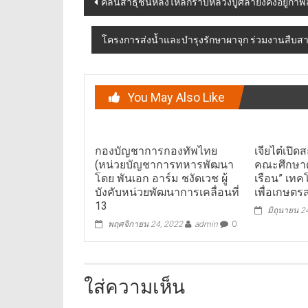
คลื่นสาธุชนหลั่งไหลกราบหลวงปู่ศิลายังคงอยู่กาฬสิ
navigation
โครงการส่งน้ำและบำรุงรักษาผาจุก ร่วมงานสืบ
You May Also Like
กองบัญชาการกองทัพไทย
เจียไต๋เปิดส
(หน่วยบัญชาการทหารพัฒนา
คณะศึกษาดู
โดย พันเอก อาร์ม ชงัดเวช ผู้
เรือน” เท
บังคับหน่วยพัฒนาการเคลื่อนที่
เพื่อเกษตร
13
มิถุนายน 2
พฤศจิกายน 24, 2022
admin
0
ใส่ความเห็น