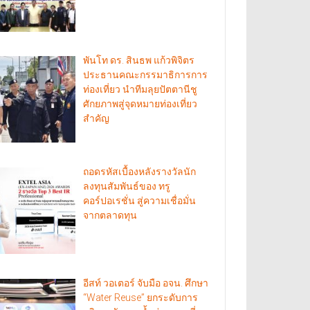
พันโท ดร. สินธพ แก้วพิจิตร
ประธานคณะกรรมาธิการการ
ท่องเที่ยว นำทีมลุยปัตตานีชู
ศักยภาพสู่จุดหมายท่องเที่ยว
สำคัญ
ถอดรหัสเบื้องหลังรางวัลนัก
ลงทุนสัมพันธ์ของ ทรู
คอร์ปอเรชั่น สู่ความเชื่อมั่น
จากตลาดทุน
อีสท์ วอเตอร์ จับมือ อจน. ศึกษา
“Water Reuse” ยกระดับการ