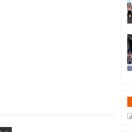
สา
ข่