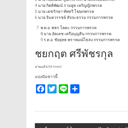
4.นาย กิตติพัฒน์ รามสูต เหรัญญิกพรรค
5.นาย เดชรักษา ทัพทวี โฆษกพรรค
6.นาย จินตวรรชย์ สัจจะธรรม กรรมการพรรค
พ.ต.อ. พชร โคตะ กรรมการพรรค
8.นาย อัคเดช เครือบุญสิน กรรมการพรรค
9.ร.ต.อ. ชัยยุทธ พราหมณ์ไธสง กรรมการพรรค
ชยกฤต ศรีพัชรกุล
อ่านแล้ว234 times!
แบ่งปันข่าวนี้ :
Facebook
Twitter
Line
Share
Post