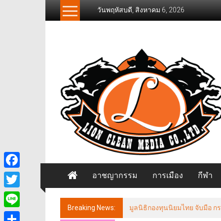
Skip
วันพฤหัสบดี, สิงหาคม 6, 2026
to
content
News
Freelancer
นิ
วส์
ฟรี
แลน
เซอร์
อาชญากรรม
การเมือง
กีฬา
Facebook
Twitter
Breaking News:
มูลนิธิกองทุนนิยมไทย จับมือ
Line