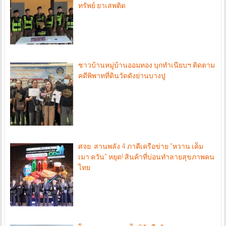
ทรัพย์ ยาเสพติด
ชาวบ้านหมู่บ้านออมทอง บุกทำเนียบฯ ติดตาม
คดีพิพาทที่ดินวัดดังย่านบางปู
ศจย. สานพลัง 4 ภาคีเครือข่าย “หวาน เค็ม
เมา ควัน” หยุด! สินค้าที่บ่อนทำลายสุขภาพคน
ไทย