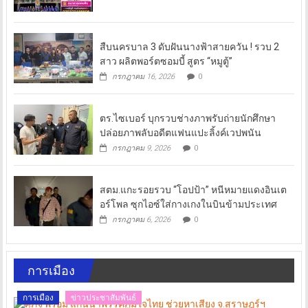
สืบนครบาล 3 ดับฝันนางฟ้าสายควัน ! รวบ 2
สาว ผลิตพอร์ตซอมบี้ สูตร “หมูตู้”
กรกฎาคม 16, 2026
0
ตร.ไซเบอร์ บุกรวบช่างภาพรับถ่ายนักศึกษา
ปล่อยภาพลับอดีตแฟนแปะลิ้งค์เวปพนัน
กรกฎาคม 9, 2026
0
สตม.แกะรอยรวบ “โอปป้า” หนีหมายแดงอินเต
อร์โพล ซุกไอซ์ใส่กางเกงในบินข้ามประเทศ
กรกฎาคม 6, 2026
0
การเมือง
การเมือง
ข่าวประชาสัมพันธ์