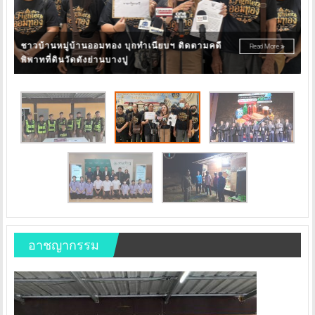
ศจย. สานพลัง 4 ภาคีเครือข่าย “หวาน เค็ม เมา
โ
Read More
ควัน” หยุด! สินค้าที่บ่อนทำลายสุขภาพคนไทย
ป
อาชญากรรม