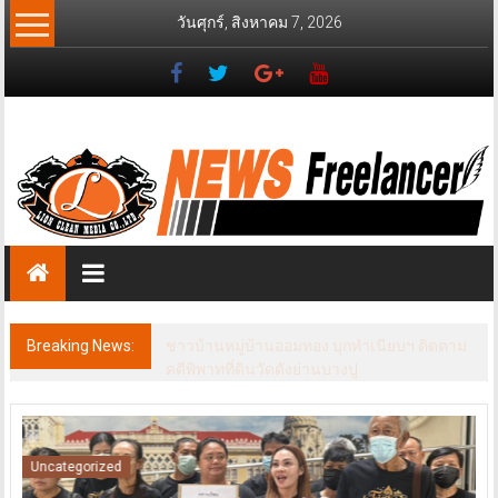
Skip
วันศุกร์, สิงหาคม 7, 2026
to
content
News
Freelancer
นิ
วส์
ฟรี
แลน
เซอร์
Breaking News:
ชาวบ้านหมู่บ้านออมทอง บุกทำเนียบฯ ติดตาม
คดีพิพาทที่ดินวัดดังย่านบางปู
ข่าวประชาสัมพันธ์
ข