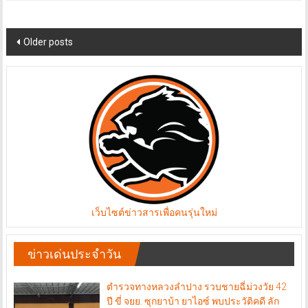
Posts
Older posts
navigation
เว็บไซต์ข่าวสารเพื่อคนรุ่นใหม่
ข่าวเด่นประจำวัน
ตำรวจทางหลวงลำปาง รวบชายฉี่ม่วงวัย 42
ปี ขี่ จยย. ซุกยาบ้า ยาไอซ์ พบประวัติคดี ลัก