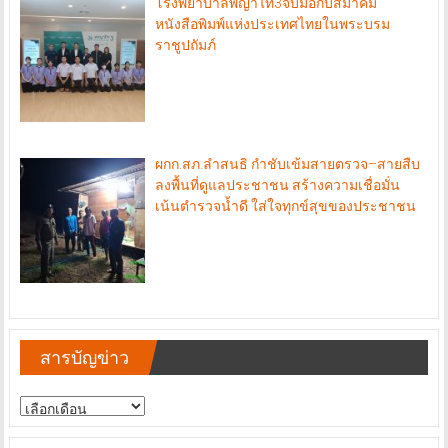
โรงพยาบาลพญาไท3จับมือกับสมาคม
หนังสือพิมพ์แห่งประเทศไทยในพระบรม
ราชูปถัมภ์
ผกก.สภ.ลำสนธิ กำชับเข้มสายตรวจ–สายสืบ
ลงพื้นที่ดูแลประชาชน สร้างความเชื่อมั่น
เน้นตำรวจน้ำดี ใส่ใจทุกข์สุขของประชาชน
สารบัญข่าว
สารบัญ
ข่าว