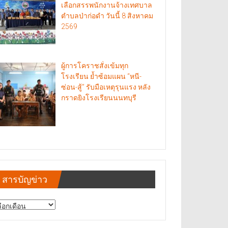
เลือกสรรพนักงานจ้างเทศบาล
ตำบลป่าก่อดำ วันนี้ 8 สิงหาคม
2569
ผู้การโคราชสั่งเข้มทุก
โรงเรียน ย้ำซ้อมแผน “หนี-
ซ่อน-สู้” รับมือเหตุรุนแรง หลัง
กราดยิงโรงเรียนนนทบุรี
สารบัญข่าว
รบัญ
าว