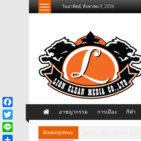
Skip
วันอาทิตย์, สิงหาคม 9, 2026
to
content
News
Freelancer
นิ
วส์
ฟรี
แลน
เซอร์
อาชญากรรม
การเมือง
กีฬา
Facebook
Twitter
Breaking News:
นนทบุรี เวทีประชุม ศจย. ชงภาษ
Line