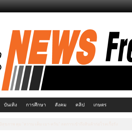
บันเทิง
การศึกษา
สังคม
คลิป
เกษตร
ีสุขภาพ คุม “หวาน-เค็ม-เมา-ควัน“ ลดการเข้าถึงสินค้าก่อโรคเรื้อรัง