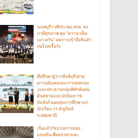
นนทบุรี เวทีประชุม ศจย. ชง
ภาษีสุขภาพ คุม “หวาน-เค็ม-
เมา-ควัน“ ลดการเข้าถึงสินค้า
ก่อโรคเรื้อรัง
ที่ปรึกษาผู้ว่าฯสิงห์บุรี(ฝ่าย
ความมั่นคงและการปกครอง
)และประธานกลุ่มพิทักษ์แผ่น
ดินสยามและปกป้องราช
บัลลังก์ มอบทุนการศึกษาแก่
นักเรียน รร.ธัญรัตน์
จ.ปทุมธานี
เริ่มแล้ว!!ขบวนการสอบ
แข่งขันเพื่อสรรหาและ