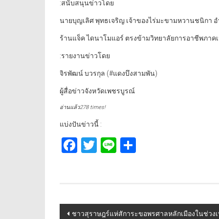
:สนับสนุนข่าวโดย
นายบุญเลิศ พุทธเจริญ เจ้าของไร่มะขามหวานชนิกา อำ
ร้านแจ็ค ไดนาโมแอร์ ตรงข้ามวิทยาลัยการอาชีพภาคเห
:รายงานข่าวโดย
จิรพัฒน์ บวรกุล (#แดงบึงสามพัน)
ผู้สื่อข่าวจังหวัดเพชรบูรณ์
อ่านแล้ว278 times!
แบ่งปันข่าวนี้ :
Facebook
Twitter
Line
Share
Post
ชาวสุราษฎร์แห่สัการะขอพรศาลหลักเมืองในช่วงเ