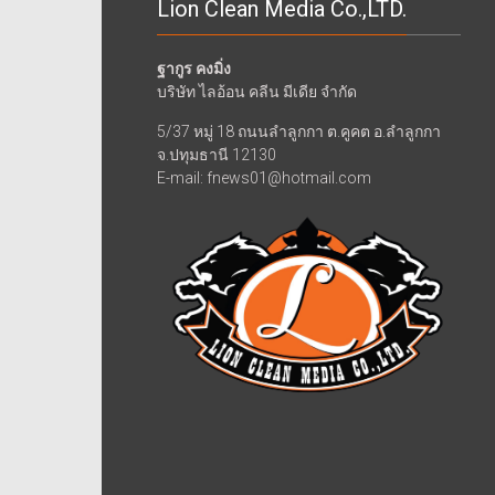
Lion Clean Media Co.,LTD.
ฐากูร คงมิ่ง
บริษัท ไลอ้อน คลีน มีเดีย จำกัด
5/37 หมู่ 18 ถนนลำลูกกา ต.คูคต อ.ลำลูกกา
จ.ปทุมธานี 12130
E-mail: fnews01@hotmail.com