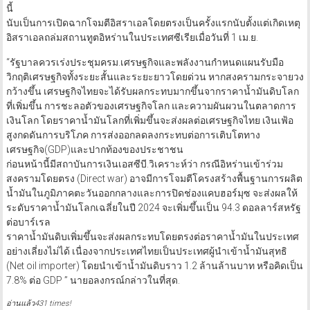
นี้
นับเป็นการเปิดฉากโจมตีอิสราเอลโดยตรงเป็นครั้งแรกนับตั้งแต่เกิดเหตุ
อิสราเอลถล่มสถานทูตอิหร่านในประเทศซีเรียเมื่อวันที่ 1 เม.ย.
“รัฐบาลควรเร่งประชุมครม.เศรษฐกิจและพลังงานกำหนดแผนรับมือ
วิกฤติเศรษฐกิจทั้งระยะสั้นและระยะยาวโดยด่วน หากสงครามกระจายวง
กว้างขึ้น เศรษฐกิจไทยจะได้รับผลกระทบมากขึ้นจากราคาน้ำมันดิบโลก
ที่เพิ่มขึ้น การชะลอตัวของเศรษฐกิจโลก และความผันผวนในตลาดการ
เงินโลก โดยราคาน้ำมันโลกที่เพิ่มขึ้นจะส่งผลต่อเศรษฐกิจไทย เงินเฟ้อ
สูงกดดันการบริโภค การส่งออกลดลงกระทบต่อการเติบโตทาง
เศรษฐกิจ(GDP)และปากท้องของประชาชน
ก่อนหน้านี้มีสถาบันการเงินเอสซีบี.วิเคราะห์ว่า กรณีอิหร่านเข้าร่วม
สงครามโดยตรง (Direct war) อาจมีการโจมตีโครงสร้างพื้นฐานการผลิต
น้ำมันในภูมิภาคตะวันออกกลางและการปิดช่องแคบฮอร์มุซ จะส่งผลให้
ระดับราคาน้ำมันโลกเฉลี่ยในปี 2024 จะเพิ่มขึ้นเป็น 94.3 ดอลลาร์สหรัฐ
ต่อบาร์เรล
ราคาน้ำมันดิบเพิ่มขึ้นจะส่งผลกระทบโดยตรงต่อราคาน้ำมันในประเทศ
อย่างเลี่ยงไม่ได้ เนื่องจากประเทศไทยเป็นประเทศผู้นำเข้าน้ำมันสุทธิ
(Net oil importer) โดยนำเข้าน้ำมันดิบราว 1.2 ล้านล้านบาท หรือคิดเป็น
7.8% ต่อ GDP ” นายอลงกรณ์กล่าวในที่สุด.
อ่านแล้ว431 times!