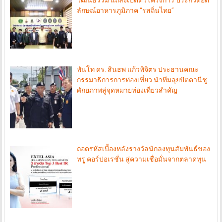
วัฒนธรรม แถลงเปิดตัวโครงการ ประกวดอัต
ลักษณ์อาหารภูมิภาค “รสถิ่นไทย”
พันโท ดร. สินธพ แก้วพิจิตร ประธานคณะ
กรรมาธิการการท่องเที่ยว นำทีมลุยปัตตานีชู
ศักยภาพสู่จุดหมายท่องเที่ยวสำคัญ
ถอดรหัสเบื้องหลังรางวัลนักลงทุนสัมพันธ์ของ
ทรู คอร์ปอเรชั่น สู่ความเชื่อมั่นจากตลาดทุน