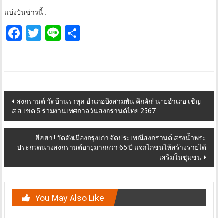
แบ่งปันข่าวนี้ :
Facebook
Twitter
Line
Share
Post
สงกรานต์ วัดบ้านราหุล อำเภอบึงสามพัน คึกคัก! นายอำเภอ เชิญ
ส.ส.เขต 5 ร่วมงานเทศกาลวันสงกรานต์ไทย 2567
navigation
ฮืฮฮา ! วัดดังเมืองกรุงเก่า จัดประเพณีสงกรานต์ สรงน้ำพระ
ประกวดนางสงกรานต์อายุมากกว่า 65 ปี แจกไก่ชนให้สร้างรายได้
เสริมในชุมชน
You May Also Like