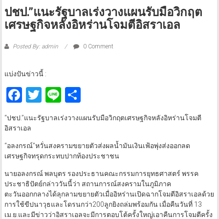
ปชป.”แนะรัฐบาลเร่งวางแผนรับมือวิกฤต
เศรษฐกิจหลังอิหร่านโจมตีอิสราเอล
Posted By: admin
0 Comment
แบ่งปันข่าวนี้ :
Facebook
Twitter
Line
Share
“ปชป.”แนะรัฐบาลเร่งวางแผนรับมือวิกฤตเศรษฐกิจหลังอิหร่านโจมตี
อิสราเอล
“อลงกรณ์”หวั่นสงครามขยายตัวส่งผลน้ำมันเงินเฟ้อพุ่งส่งออกลด
เศรษฐกิจทรุดกระทบปากท้องประชาชน
นายอลงกรณ์ พลบุตร รองประธานคณะกรรมการยุทธศาสตร์ พรรค
ประชาธิปัตย์กล่าววันนี้ว่า สถานการณ์สงครามในภูมิภาค
ตะวันออกกลางได้ลุกลามขยายตัวเมื่ออิหร่านเปิดฉากโจมตีอิสราเอลด้วย
การใช้ขีปนาวุธและโดรนกว่า200ลูกยิงถล่มพร้อมกัน เมื่อคืนวันที่ 13
เม.ย.และมีข่าวว่าอิสราเอลจะมีการตอบโต้ครั้งใหญ่เอาคืนการโจมตีครั้ง