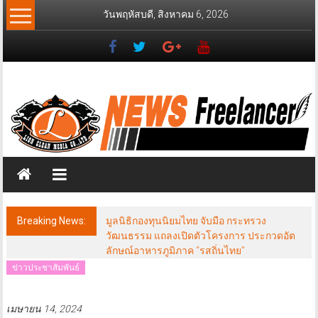
Skip
วันพฤหัสบดี, สิงหาคม 6, 2026
to
content
News
Freelancer
นิ
วส์
ฟรี
แลน
เซอร์
Breaking News:
มูลนิธิกองทุนนิยมไทย จับมือ กระทรวง
วัฒนธรรม แถลงเปิดตัวโครงการ ประกวดอัต
ลักษณ์อาหารภูมิภาค “รสถิ่นไทย”
ข่าวประชาสัมพันธ์
เมษายน 14, 2024