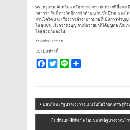
พระครูเกษมจันทวิมล หรือ พระอาจารย์แดง เกจิชื่อดังเ
กล่าวว่า วันนี้ทางวัดมีการจักทำบุญ วันขึ้นปีใหม่ของไ
ผ่านโควิด และเรื่องราวต่างๆมากมาย ก็เป็นการทำบุญเป
ในชุมชน เรียกว่าต่อบุญ คนที่ถวายมาก็ได้บุญต่อ เป็นเหม
ใจสู้ชีวิตกันต่อไป
อ่านแล้ว423 times!
แบ่งปันข่าวนี้ :
Facebook
Twitter
Line
Share
Post
ปชป.”แนะรัฐบาลเร่งวางแผนรับมือวิกฤตเศรษฐกิจห
navigation
‘Feldhaus Klinker’ พร้อมขนทัพอิฐบางจากยุโรป