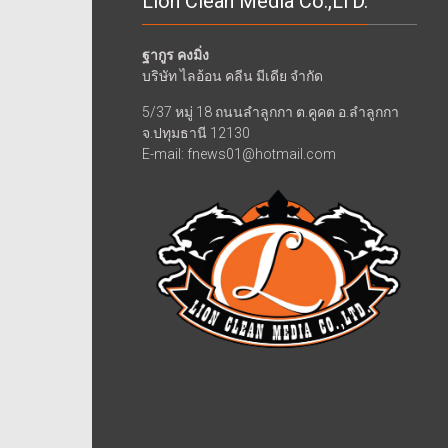
Lion Clean Media Co.,LTD.
ฐากูร คงมิ่ง
บริษัท ไลอ้อน คลีน มีเดีย จำกัด
5/37 หมู่ 18 ถนนลำลูกกา ต.คูคต อ.ลำลูกกา
จ.ปทุมธานี 12130
E-mail: fnews01@hotmail.com