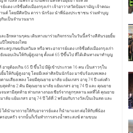
มรามัญ ตำบลสวนพริก อำเภอพระนครศรีอยุธยา จังหวัด
แดง เกจิชื่อดังเมืองกรุงเก่า เจ้าอาวาสวัดป้อมรามัญ เจ้าคณะ
านต์ โดยมีศิลปิน ดารา นักร้อง นำพี่น้องประชาชน ร่วมทำบุญ
ุญกันเป็นจำนวนมาก
ล และอีกหลานๆคน เดินทางมาร่วมกิจกรรมในวันนี้สร้างสีสันรอยยิ้ม
นปีใหม่ของไทย
ครูเกษมจันทวิมล หรือ พระอาจารย์แดง เกจิชื่อดังเมืองกรุงเก่า
อบเงินให้กับผู้สูงอายุ ตั้งแต่ 65 ปีขึ้นไป ที่ได้เดินทางมาทำบุญ
 อายุต้องเกิน 65 ปี ขึ้นไป มีผู้เข้าประกวด 16 คน เป็นสาวๆใน
ห้กับผู้สูงอายุ โดยมีเหล่าศิลปินนักร้อง มาขับร้องบทเพลง
ายตามเสียงเพลง โดยมีคุณยาย มาลัย แย้มเกสร อายุ 74 ปี แต่งตัว
อบสุดท้าย 2 คัน มีคุณยาย มาลัย แย้มเกสร อายุ 74 ปี และ คุณยาย
กันจนทามีสุดท้าย ท่ามกลางกองเชียร์จากลูกๆหลาน ผลที่ได้ คุณยาย
มาลัย แย้มเกสร อายุ 74 ปี ได้ที่ 2 พร้อมกับรางวัลเป็นเงินสด และ
ษย์ ได้นำมาถวายให้กับอาจารย์แดง ก็นำมาแจก ต่อให้กับพี่น้อง
ครอบครัว จากนั้นก็เริ่มทำการสรงน้ำพระสงฆ์ ตามขบม