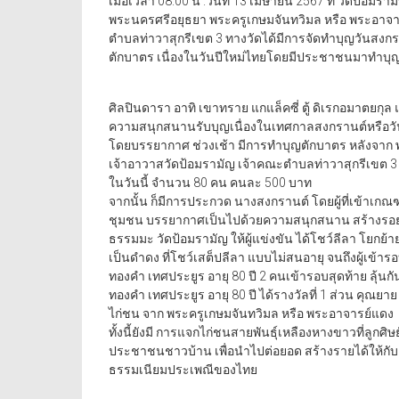
เมื่อเวลา 08.00 น .วันที่ 13 เมษายน 2567 ที่ วัดป้อ
พระนครศรีอยุธยา พระครูเกษมจันทวิมล หรือ พระอาจารย์
ตำบลท่าวาสุกรีเขต 3 ทางวัดได้มีการจัดทำบุญวันสงกร
ตักบาตร เนื่องในวันปีใหม่ไทยโดยมีประชาชนมาทำบ
ศิลปินดารา อาทิ เขาทราย แกแล็คซี่ ตู้ ดิเรกอมาตยกุ
ความสนุกสนานรับบุญเนื่องในเทศกาลสงกรานต์หรือวั
โดยบรรยากาศ ช่วงเช้า มีการทำบุญตักบาตร หลังจาก พระ
เจ้าอาวาสวัดป้อมรามัญ เจ้าคณะตำบลท่าวาสุกรีเขต 3 ยังม
ในวันนี้ จำนวน 80 คน คนละ 500 บาท
จากนั้น ก็มีการประกวด นางสงกรานต์ โดยผู้ที่เข้าเกณฑ์
ชุมชน บรรยากาศเป็นไปด้วยความสนุกสนาน สร้างรอยยิ้มใ
ธรรมมะ วัดป้อมรามัญ ให้ผู้แข่งขัน ได้โชว์ลีลา โยกย้
เป็นดำดง ที่โชว์เสต็ปลีลา แบบไม่สนอายุ จนถึงผู้เข้าร
ทองคำ เทศประยูร อายุ 80 ปี 2 คนเข้ารอบสุดท้าย ลุ้น
ทองคำ เทศประยูร อายุ 80 ปี ได้รางวัลที่ 1 ส่วน คุณยาย 
ไก่ชน จาก พระครูเกษมจันทวิมล หรือ พระอาจารย์แดง
ทั้งนี้ยังมี การแจกไก่ชนสายพันธุ์เหลืองหางขาวที่ลูกศิ
ประชาชนชาวบ้าน เพื่อนำไปต่อยอด สร้างรายได้ให้กับ
ธรรมเนียมประเพณีของไทย