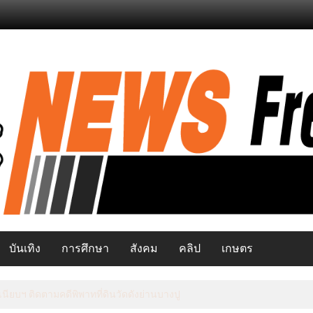
บันเทิง
การศึกษา
สังคม
คลิป
เกษตร
นียบฯ ติดตามคดีพิพาทที่ดินวัดดังย่านบางปู