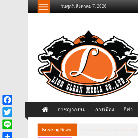
Skip
วันศุกร์, สิงหาคม 7, 2026
to
content
News
Freelancer
นิ
วส์
ฟรี
แลน
เซอร์
อาชญากรรม
การเมือง
กีฬา
Facebook
Twitter
Breaking News:
ชาวบ้านหมู่บ้านออมทอง บุกทำเ
Line