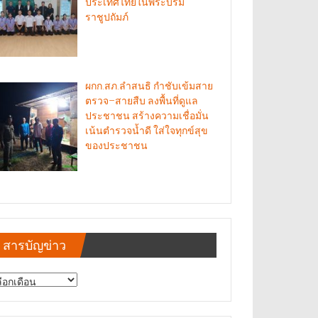
ประเทศไทยในพระบรม
ราชูปถัมภ์
ผกก.สภ.ลำสนธิ กำชับเข้มสาย
ตรวจ–สายสืบ ลงพื้นที่ดูแล
ประชาชน สร้างความเชื่อมั่น
เน้นตำรวจน้ำดี ใส่ใจทุกข์สุข
ของประชาชน
สารบัญข่าว
รบัญ
าว