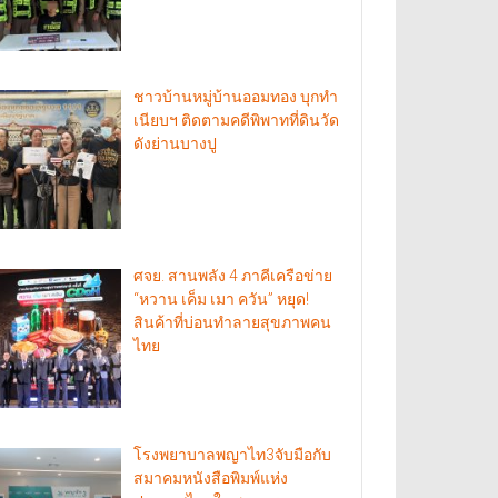
ชาวบ้านหมู่บ้านออมทอง บุกทำ
เนียบฯ ติดตามคดีพิพาทที่ดินวัด
ดังย่านบางปู
ศจย. สานพลัง 4 ภาคีเครือข่าย
“หวาน เค็ม เมา ควัน” หยุด!
สินค้าที่บ่อนทำลายสุขภาพคน
ไทย
โรงพยาบาลพญาไท3จับมือกับ
สมาคมหนังสือพิมพ์แห่ง