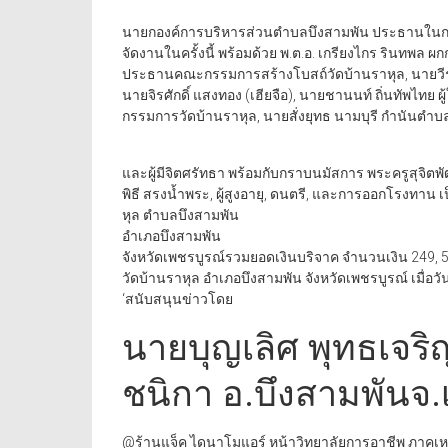
นายกองค์การบริหารส่วนตำบลบึงสามพัน ประธานในกา
จัดงานในครั้งนี้ พร้อมด้วย พ.ต.อ. เกรียงไกร รินทพล​ ผกก.
ประธานคณะกรรมการสร้างโบสถ์วัดบ้านราหุล, นายวีร
นายจิรศักดิ์ แสงทอง (เฮียจือ)​, นายชานนท์ ถิ่นทัพไทย ผ
กรรมการวัดบ้านราหุล, นายสั่งยุทธ นามบุรี​ กำนันตำ
และผู้มีจิตศรัทธา พร้อมกับกราบนมัสการ พระครูสุจิตพ
พิธี สรงน้ำพระ, ผู้สูงอายุ, ดนตรี, และการออกโรงทา
หุล ตำบลบึงสามพัน​
อำเภอบึงสามพัน
จังหวัดเพชรบูรณ์​รวมยอดเงินบริจาค จำนวนเงิน 249,
วัดบ้านราหุล อำเภอบึงสามพัน จังหวัดเพชรบูรณ์ เมื่อวั
‘สนับสนุนข่าวโดย
นายบุญเลิศ พุทธเจร
ชนิกา อ.บึงสามพันจ.
@ร้านแจ็ค ไดนาโมแอร์ หน้าวิทยาลัยการอาชีพ ภาคเหน