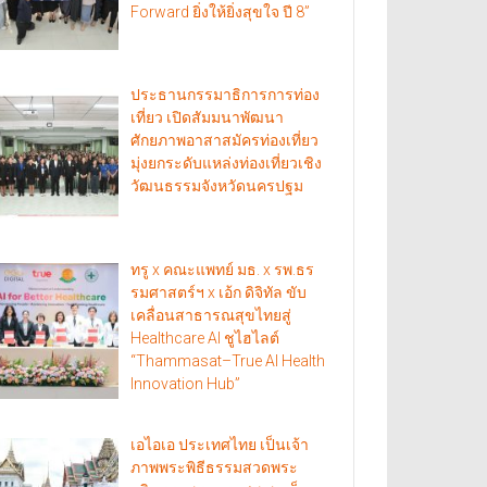
Forward ยิ่งให้ยิ่งสุขใจ ปี 8”
ประธานกรรมาธิการการท่อง
เที่ยว เปิดสัมมนาพัฒนา
ศักยภาพอาสาสมัครท่องเที่ยว
มุ่งยกระดับแหล่งท่องเที่ยวเชิง
วัฒนธรรมจังหวัดนครปฐม
ทรู x คณะแพทย์ มธ. x รพ.ธร
รมศาสตร์ฯ x เอ้ก ดิจิทัล ขับ
เคลื่อนสาธารณสุขไทยสู่
Healthcare AI ชูไฮไลต์
“Thammasat–True AI Health
Innovation Hub”
เอไอเอ ประเทศไทย เป็นเจ้า
ภาพพระพิธีธรรมสวดพระ