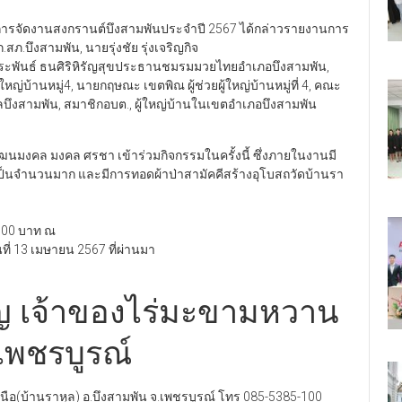
รจัดงานสงกรานต์บึงสามพันประจำปี 2567 ได้กล่าวรายงานการ
สภ.บึงสามพัน, นายรุ่งชัย​ รุ่งเจริญกิจ
ะพันธ์ ธนศิริหิรัญสุขประธานชมรมมวยไทยอำเภอบึงสามพัน,
ู้ใหญ่บ้านหมู่4, นายกฤษณะ เขตพิณ ผู้ช่วยผู้ใหญ่บ้านหมู่ที่ 4, คณะ
บลบึงสามพัน, สมาชิกอบต., ผู้ใหญ่บ้านในเขตอำเภอบึงสามพัน
ัฒนมงคล มงคล ศรชา เข้าร่วมกิจกรรมในครั้งนี้​ ซึ่งภายในงานมี
น เป็นจำนวนมาก และมีการทอดผ้าป่าสามัคคีสร้างอุโบสถวัดบ้านรา
 500 บาท ณ
นที่ 13 เมษายน 2567 ที่ผ่านมา
ิญ เจ้าของไร่มะขามหวาน
เพชรบูรณ์
ือ(บ้านราหุล) อ.บึงสามพัน จ.เพชรบูรณ์ โทร 085-5385-100