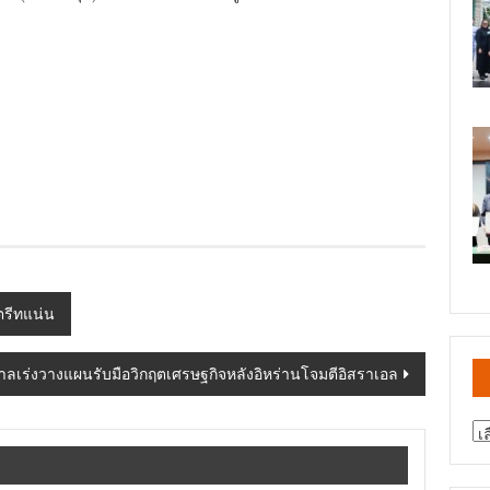
ตรีทแน่น
ลเร่งวางแผนรับมือวิกฤตเศรษฐกิจหลังอิหร่านโจมตีอิสราเอล
สา
ข่