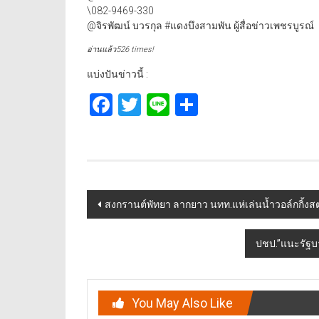
\082-9469-330
@จิรพัฒน์ บวรกุล #แดงบึงสามพัน ผู้สื่อข่าวเพชรบูรณ์
อ่านแล้ว526 times!
แบ่งปันข่าวนี้ :
Facebook
Twitter
Line
Share
Post
สงกรานต์พัทยา ลากยาว นทท.แห่เล่นน้ำวอล์กกิ้งส
navigation
ปชป.”แนะรัฐบา
You May Also Like