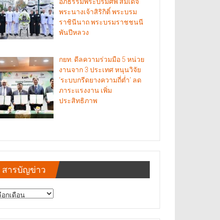
อภิธรรมพระบรมศพ สมเด็จ
พระนางเจ้าสิริกิติ์ พระบรม
ราชินีนาถ พระบรมราชชนนี
พันปีหลวง
กยท. ดีลความร่วมมือ 5 หน่วย
งานจาก 3 ประเทศ หนุนวิจัย
‘ระบบกรีดยางความถี่ต่ำ’ ลด
ภาระแรงงาน เพิ่ม
ประสิทธิภาพ
สารบัญข่าว
รบัญ
าว