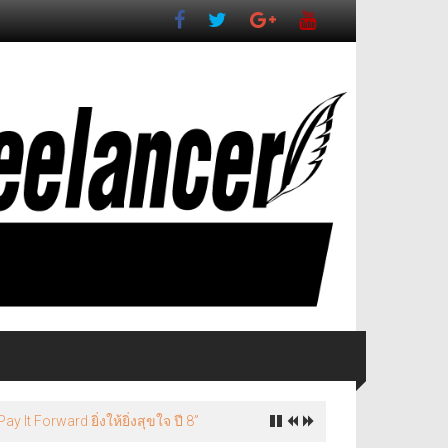
It Forward ยิ่งให้ยิ่งสุขใจ ปี 8”