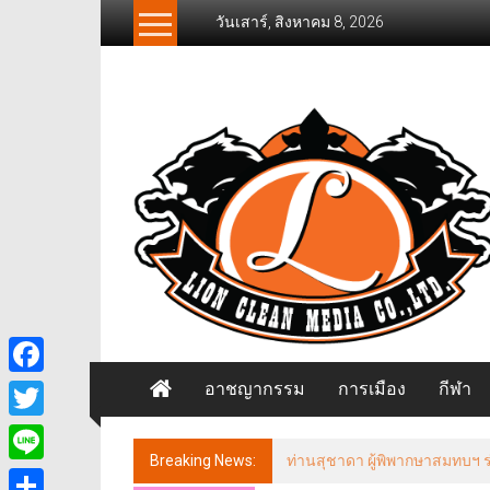
Skip
วันเสาร์, สิงหาคม 8, 2026
to
content
News
Freelancer
นิ
วส์
ฟรี
แลน
เซอร์
อาชญากรรม
การเมือง
กีฬา
Facebook
Twitter
Breaking News:
ท่านสุชาดา ผู้พิพากษาสมทบฯ ร่ว
Line