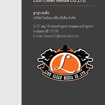
Lion Clean Media Co.,LTD.
ฐากูร คงมิ่ง
บริษัท ไลอ้อน คลีน มีเดีย จำกัด
5/37 หมู่ 18 ถนนลำลูกกา ต.คูคต อ.ลำลูกกา
จ.ปทุมธานี 12130
E-mail: fnews01@hotmail.com