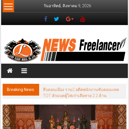
Skip
วันอาทิตย์, สิงหาคม 9, 2026
to
content
News
Freelancer
นิ
วส์
ฟรี
แลน
เซอร์
Breaking News:
สืบดอนเมือง รวบ2 อดีตพนักงานซับคอนแทค
TOT ลักแบตตู้ไฟเก่าเสียหาย 2.2 ล้าน