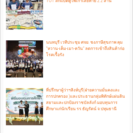
TOT ลักแบตตู้ไฟเก่าเสียหาย 2.2 ล้าน
นนทบุรี เวทีประชุม ศจย. ชงภาษีสุขภาพ คุม
“หวาน-เค็ม-เมา-ควัน“ ลดการเข้าถึงสินค้าก่อ
โรคเรื้อรัง
ที่ปรึกษาผู้ว่าฯสิงห์บุรี(ฝ่ายความมั่นคงและ
การปกครอง )และประธานกลุ่มพิทักษ์แผ่นดิน
สยามและปกป้องราชบัลลังก์ มอบทุนการ
ศึกษาแก่นักเรียน รร.ธัญรัตน์ จ.ปทุมธานี