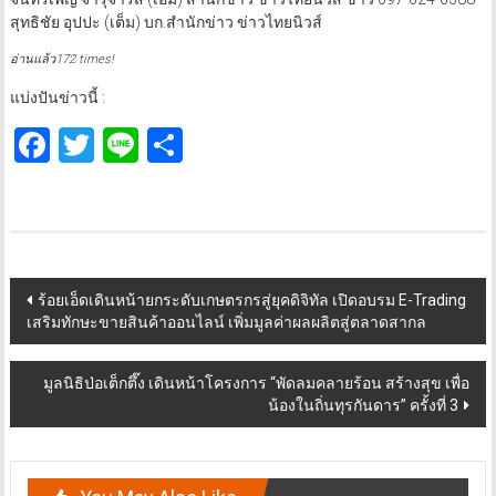
สุทธิชัย อุปปะ (เต็ม) บก.สำนักข่าว ข่าวไทยนิวส์
อ่านแล้ว172 times!
แบ่งปันข่าวนี้ :
Facebook
Twitter
Line
Share
Post
ร้อยเอ็ดเดินหน้ายกระดับเกษตรกรสู่ยุคดิจิทัล เปิดอบรม E-Trading
เสริมทักษะขายสินค้าออนไลน์ เพิ่มมูลค่าผลผลิตสู่ตลาดสากล
navigation
มูลนิธิป่อเต็กตึ๊ง เดินหน้าโครงการ “พัดลมคลายร้อน สร้างสุข เพื่อ
น้องในถิ่นทุรกันดาร” ครั้งที่ 3