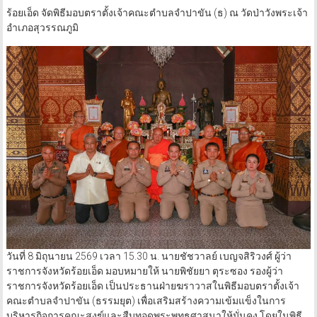
ร้อยเอ็ด จัดพิธีมอบตราตั้งเจ้าคณะตำบลจำปาขัน (ธ) ณ วัดป่าวังพระเจ้า
อำเภอสุวรรณภูมิ
วันที่ 8 มิถุนายน 2569 เวลา 15.30 น. นายชัชวาลย์ เบญจสิริวงศ์ ผู้ว่า
ราชการจังหวัดร้อยเอ็ด มอบหมายให้ นายพิชัยยา ตุระซอง รองผู้ว่า
ราชการจังหวัดร้อยเอ็ด เป็นประธานฝ่ายฆราวาสในพิธีมอบตราตั้งเจ้า
คณะตำบลจำปาขัน (ธรรมยุต) เพื่อเสริมสร้างความเข้มแข็งในการ
บริหารกิจการคณะสงฆ์และสืบทอดพระพุทธศาสนาให้มั่นคง โดยในพิธี