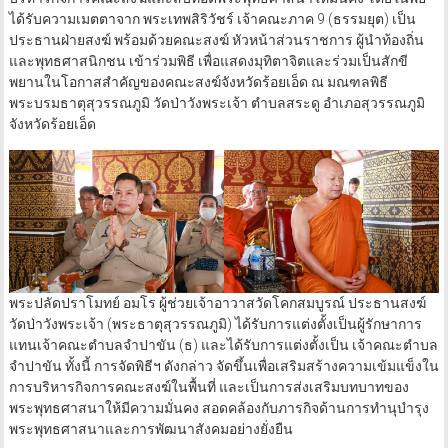
ได้รับความเมตตาจาก พระเทพสิริวัชร์ เจ้าคณะภาค 9 (ธรรมยุต) เป็น
ประธานฝ่ายสงฆ์ พร้อมด้วยคณะสงฆ์ หัวหน้าส่วนราชการ ผู้นำท้องถิ่น
และพุทธศาสนิกชน เข้าร่วมพิธี เพื่อแสดงมุทิตาจิตและร่วมเป็นสักขี
พยานในโอกาสสำคัญของคณะสงฆ์จังหวัดร้อยเอ็ด ณ มณฑลพิธี
พระบรมธาตุสุวรรณภูมิ วัดป่าวังพระเจ้า ตำบลสระดู อำเภอสุวรรณภูมิ
จังหวัดร้อยเอ็ด
พระปลัดปราโมทย์ อมโร ผู้ช่วยเจ้าอาวาสวัดโคกสมบูรณ์ ประธานสงฆ์
วัดป่าวังพระเจ้า (พระธาตุสุวรรณภูมิ) ได้รับการแต่งตั้งเป็นผู้รักษาการ
แทนเจ้าคณะตำบลจำปาขัน (ธ) และได้รับการแต่งตั้งเป็น เจ้าคณะตำบล
จำปาขัน ทั้งนี้ การจัดพิธีฯ ดังกล่าว จัดขึ้นเพื่อเสริมสร้างความเข้มแข็งใน
การบริหารกิจการคณะสงฆ์ในพื้นที่ และเป็นการส่งเสริมบทบาทของ
พระพุทธศาสนาให้มีความมั่นคง สอดคล้องกับภารกิจด้านการทำนุบำรุง
พระพุทธศาสนาและการพัฒนาสังคมอย่างยั่งยืน