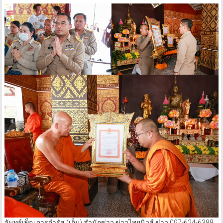
จันทร์เพ็ญ จารุจำรัส (เอ็ม) สำนักข่าว ข่าวไทยนิวส์ ข่าว 097-624-6388