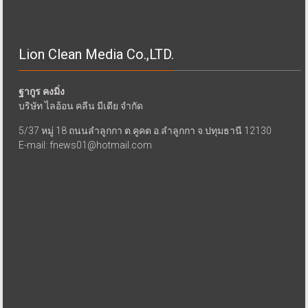
Lion Clean Media Co.,LTD.
ฐากูร คงมิ่ง
บริษัท ไลอ้อน คลีน มีเดีย จำกัด
5/37 หมู่ 18 ถนนลำลูกกา ต.คูคต อ.ลำลูกกา จ.ปทุมธานี 12130
E-mail: fnews01@hotmail.com