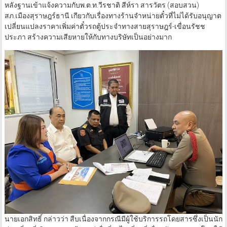
หลังฐานเข้าแจ้งความกับพ.ต.ท.วีรชาติ สีห์รา สารวัตร (สอบสวน)
สภ.เมืองสุราษฎร์ธานี เกียวกับเรื่องทางร้านจำหน่ายตั๋วที่ไม่ได้รับอนุญาต
เปลี่ยนแปลงราคาเพิ่มค่าตั๋วรถตู้ประจำทางสายสุราษฎร์-เขื่อนรัชช
ประภา สร้างความเสียหายให้กับทางบริษัทเป็นอย่างมาก
นายเอกสิทธิ์ กล่าวว่า สืบเนื่องจากกรณีมีผู้ใช้บริการรถโดยสารซึ่งเป็นนัก