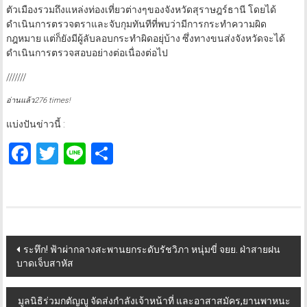
ตัวเมืองรวมถึงแหล่งท่องเที่ยวต่างๆของจังหวัดสุราษฎร์ธานี โดยได้
ดำเนินการตรวจตราและจับกุมทันทีที่พบว่ามีการกระทำความผิด
กฎหมาย แต่ก็ยังมีผู้ลับลอบกระทำผิดอยุ่บ้าง ซึ่งทางขนส่งจังหวัดจะได้
ดำเนินการตรวจสอบอย่างต่อเนื่องต่อไป
///////
อ่านแล้ว276 times!
แบ่งปันข่าวนี้ :
Facebook
Twitter
Line
Share
Post
ระทึก! ฟ้าผ่ากลางสะพานยกระดับรัชวิภา หนุ่มขี่ จยย. ฝ่าสายฝน
บาดเจ็บสาหัส
navigation
มูลนิธิร่วมกตัญญู จัดส่งกำลังเจ้าหน้าที่ และอาสาสมัคร,ยานพาหนะ