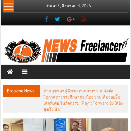
Skip
วันเสาร์, สิงหาคม 8, 2026
to
content
News
Freelancer
นิ
วส์
ฟรี
แลน
เซอร์
Breaking News:
ท่านสุชาดา ผู้พิพากษาสมทบฯ ร่วมส่งต่อ
โอกาสทางการศึกษาต่อเนื่อง ร่วมเติมรอยยิ้ม
เด็กพิเศษ ในกิจกรรม “Pay It Forward ยิ่งให้ยิ่ง
สุขใจ ปี 8”