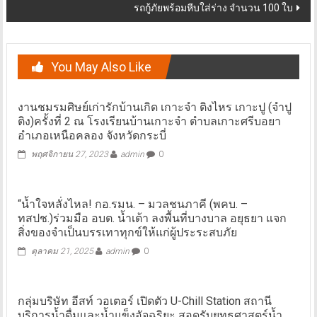
รถกู้ภัยพร้อมหีบใส่ร่าง จำนวน 100 ใบ
You May Also Like
งานชมรมศิษย์เก่า​รักบ้านเกิด เกาะ​จำ​ ติง​ไหร​ เกาะ​ปู​ (จำ​ปู​
ติง)​ครั้งที่ 2 ณ โรงเรียนบ้านเกาะจำ ตำบลเกาะศรีบอยา
อำเภอเหนือคลอง จังหวัดกระบี่​
พฤศจิกายน 27, 2023
admin
0
“น้ำใจหลั่งไหล! กอ.รมน. – มวลชนภาคี (พคบ. –
ทสปช.)ร่วมมือ อบต. น้ำเต้า ลงพื้นที่บางบาล อยุธยา แจก
สิ่งของจำเป็นบรรเทาทุกข์ให้แก่ผู้ประระสบภัย
ตุลาคม 21, 2025
admin
0
กลุ่มบริษัท อีสท์ วอเตอร์ เปิดตัว U-Chill Station สถานี
บริการน้ำดื่มและน้ำแข็งอัจฉริยะ สอดรับยุทธศาสตร์น้ำ