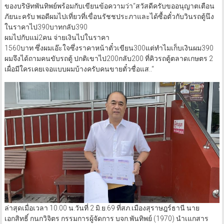
ของบริษัทพันทิพย์พร้อมกับเขียนข้อความว่า“สวัสดีครับขออนุญาตเตือน
ภัยนะครับ พอดีผมไปเที่ยวที่เขื่อนรัชชประภาและได้ซื้อตั๋วกับวินรถตู้นึง
ในราคาไป390บาทกลับ390
ผมไปกับแม่2คน จ่ายเงินไปในราคา
1560บาท ซึ่งผมเอ๊ะใจซึ่งราคาหน้าตั๋วเขียน300แต่ทำไมเก็บเงินผม390
ผมจึงได้ถามคนขับรถตู้ ปกติเขาไป200กลับ200 ที่คิวรถตู้ตลาดเกษตร 2
เผื่อมีใครเคยเจอแบบผมบ้างครับคนขายตั๋วชื่อแส..“
ล่าสุดเมื่อเวลา 10.00 น.วันที่ 2 มิ.ย.69 ที่สภ.เมืองสุราษฎร์ธานี นาย
เอกสิทธิ์ กนกวิจิตร กรรมการผู้จัดการ บจก.พันทิพย์ (1970) นำเแกสาร