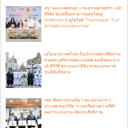
ทรู x คณะแพทย์ มธ. x รพ.ธรรมศาสตร์ฯ x เอ้ก
ดิจิทัล ขับเคลื่อนสาธารณสุขไทยสู่
Healthcare AI ชูไฮไลต์ “Thammasat–True
AI Health Innovation Hub”
เอไอเอ ประเทศไทย เป็นเจ้าภาพพระพิธีธรรม
สวดพระอภิธรรมพระบรมศพ สมเด็จพระนาง
เจ้าสิริกิติ์ พระบรมราชินีนาถ พระบรมราช
ชนนีพันปีหลวง
กยท. ดีลความร่วมมือ 5 หน่วยงานจาก 3
ประเทศ หนุนวิจัย ‘ระบบกรีดยางความถี่ต่ำ’
ลดภาระแรงงาน เพิ่มประสิทธิภาพ