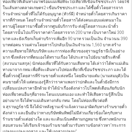
ท่องเที่ยวที่เดินทางมาพร้อมแม่เพื่อที่จะไปเที่ยวที่เขื่อนรัชชประภา โดยใช้
ในเส้นทางตลาดเกษตร2-เขื่อนรัชชประภา และได้ซื้อตั๋วโดยสารจาก
ร้านจำหน่ายตั๋วที่ไม่ได้รับอนุญาต (ทัวร์ผี) จำหน่ายตั๋วโดยสารเกินราคา
จากที่กำหนด โดยร้านจำหน่ายตั๋วโดยสารได้ส่งคนแอบแฝงตนมาใน
คราบผู้โดยสารมาซื้อตั๋วจากศูนย์บริการรับ-ส่งผู้โดยสารและนำตั๋ว
โดยสารนั้นไปแก้ไขราคาค่าโดยสารจาก 200 บาท เป็นราคาใหม่ 300
บาท และยังเรียกเก็บค่าบริการเพิ่มอีก 90 บาท รวมเป็นเงิน จำนวนน 390
บาทต่อคน รวมค่านโดยสารไปกลับเป็นเงินจำนวน 1,560 บาท สร้าง
ความเสียหายให้กับบริษัท และการท่องเที่ยวของสุราษฎร์ธานีเป็นอย่าง
มาก ซึ่งหลังจากที่ตนเองได้ทราบเรื่อง ได้ประสานไปยังนายธีระศักดิ์
(สงวนนามสกุล) นักท่องเที่ยวที่ได้รับความเสียหาย ได้เล่าว่าได้พาแม่เดิน
ทางมาจาก กทม.เพื่อที่จะเดินทางไปท่องเที่ยวที่เขื่อนรัชชประภา และได้
ซื้อตั๋วรถตู้โดยสารที่ร้านขายตั๋วแห่งหนึ่ง โดยมีนายแต๋ม (นามสมมุติ)เป็น
คนขายตั๋วให้ แต่ตนเองรู้สึกว่าราคาแพงกว่าปกติและในตั๋วยังมีการ
เปลี่ยนแปลงราคาอีกด้วย จำได้นำเรื่องดังกล่าวไปโพตส์เตือนภัยกับนัก
ท่องเที่ยวคนอื่นๆที่อาจจะโดนแบบตนเอง และทำให้เสียความรู้สึกเป็น
อย่างมาก จึงได้พาแม่เดินทางกลับ กทม. โดยไม่ท่องเที่ยวต่อที่
จ.สุราษฎร์ธานี จึงได้นำหลังฐานเข้าแจ้งความเอาผิดกับทางร้านขายตั๋ว
ดังกล่าว และยืนยันว่าทางบริษัทพันทิพย์ไม่มีส่วนเกี่ยวข้องใดๆกับทาง
ร้านขายตั๋วแต่อย่างใด และจะเดินเนินคดีตามกฎหมาย ซึ่งทางพนักงาน
สอบสวนจะได้เรียกเจ้าของร้านขายตั๋วมารับทราบข้อกล่าวหา“กระการ
เปลอมแปลงเอกสาร และใช้เอกสารปลอม”