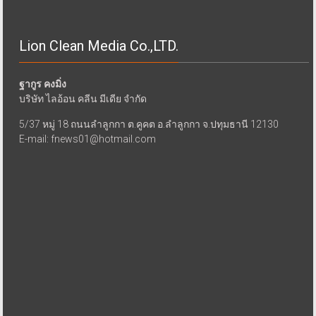
Lion Clean Media Co.,LTD.
ฐากูร คงมิ่ง
บริษัท ไลอ้อน คลีน มีเดีย จำกัด
5/37 หมู่ 18 ถนนลำลูกกา ต.คูคต อ.ลำลูกกา จ.ปทุมธานี 12130
E-mail: fnews01@hotmail.com