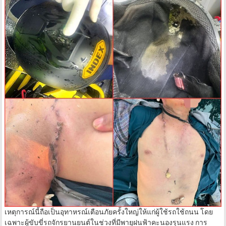
เหตุการณ์นี้ถือเป็นอุทาหรณ์เตือนภัยครั้งใหญ่ให้แก่ผู้ใช้รถใช้ถนน โดย
เฉพาะผู้ขับขี่รถจักรยานยนต์ในช่วงที่มีพายุฝนฟ้าคะนองรุนแรง การ
ขับขี่บนที่สูงและโล่งแจ้งเช่นสะพานยกระดับมีความเสี่ยงสูงที่จะเป็นเป้า