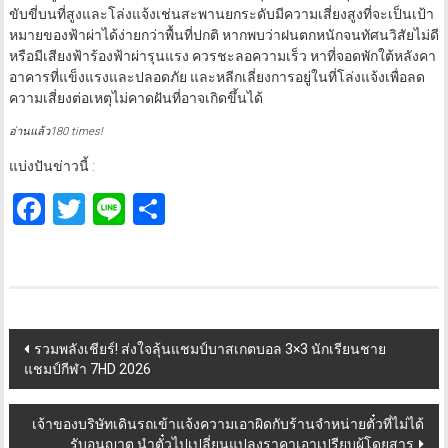
หมายของฟ้าผ่าได้ง่ายกว่าพื้นที่ปกติ หากพบว่าฝนตกหนักจนทัศนวิสัยไม่ดี
หรือมีเสียงฟ้าร้องฟ้าผ่ารุนแรง ควรชะลอความเร็ว หาที่จอดพักใต้หลังคา
อาคารที่แข็งแรงและปลอดภัย และหลีกเลี่ยงการอยู่ในที่โล่งแจ้งเพื่อลด
ความเสี่ยงต่อเหตุไม่คาดฝันที่อาจเกิดขึ้นได้
อ่านแล้ว180 times!
แบ่งปันข่าวนี้ :
Facebook
Twitter
Line
Share
Post
รวมพลังเชียร์! ส่งใจลุ้นแชมป์บาสเกตบอล 3×3 นักเรียนชาย
แชมป์กีฬา 7HD 2026
navigation
เจ้าของบริษัทเดินรถเข้าแจ้งความเอาผิดกับร้านจำหน่ายตั๋วที่ไม่ได้
รับอนุญาต นำตั๋วไปเปลี่ยนแปลงราคาเอาเปรียบผู้โดยสาร