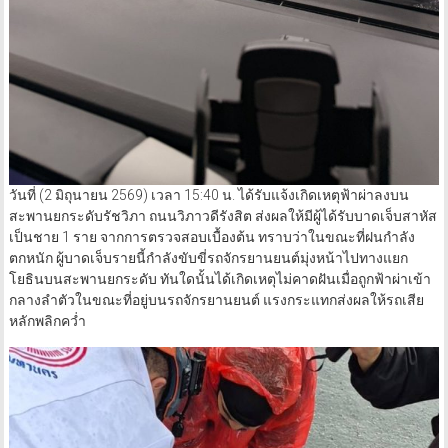
วันที่ (2 มิถุนายน 2569) เวลา 15:40 น. ได้รับแจ้งเกิดเหตุฟ้าผ่าลงบน
สะพานยกระดับรัชวิภา ถนนวิภาวดีรังสิต ส่งผลให้มีผู้ได้รับบาดเจ็บสาหัส
เป็นชาย 1 ราย จากการตรวจสอบเบื้องต้น ทราบว่าในขณะที่ฝนกำลัง
ตกหนัก ผู้บาดเจ็บรายนี้กำลังขับขี่รถจักรยานยนต์มุ่งหน้าไปทางแยก
โยธินบนสะพานยกระดับ ทันใดนั้นได้เกิดเหตุไม่คาดฝันเมื่อถูกฟ้าผ่าเข้า
กลางลำตัวในขณะที่อยู่บนรถจักรยานยนต์ แรงกระแทกส่งผลให้รถเสีย
หลักพลิกคว่ำ