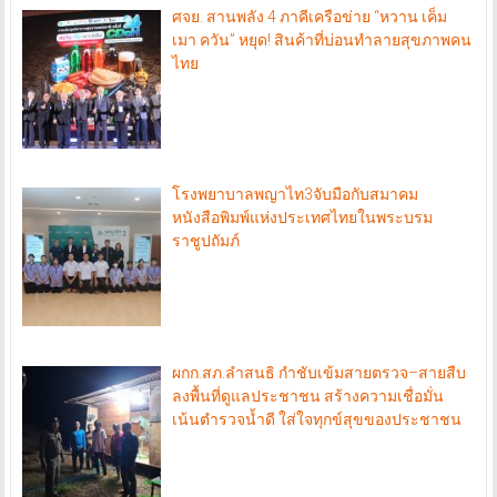
เมา ควัน” หยุด! สินค้าที่บ่อนทำลายสุขภาพคน
ไทย
โรงพยาบาลพญาไท3จับมือกับสมาคม
หนังสือพิมพ์แห่งประเทศไทยในพระบรม
ราชูปถัมภ์
ผกก.สภ.ลำสนธิ กำชับเข้มสายตรวจ–สายสืบ
ลงพื้นที่ดูแลประชาชน สร้างความเชื่อมั่น
เน้นตำรวจน้ำดี ใส่ใจทุกข์สุขของประชาชน