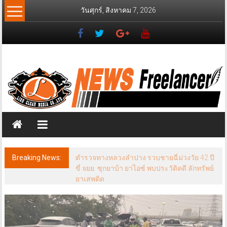
Skip
วันศุกร์, สิงหาคม 7, 2026
to
content
News
Freelancer
นิ
วส์
ฟรี
แลน
เซอร์
Breaking News:
ชาวบ้านหมู่บ้านออมทอง บุกทำเนียบฯ ติดตาม
คดีพิพาทที่ดินวัดดังย่านบางปู