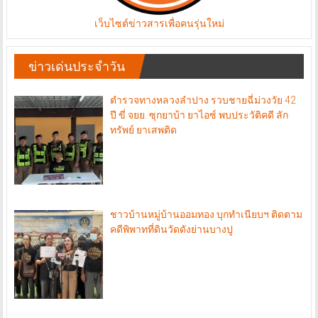
เว็บไซต์ข่าวสารเพื่อคนรุ่นใหม่
ข่าวเด่นประจำวัน
ตำรวจทางหลวงลำปาง รวบชายฉี่ม่วงวัย 42
ปี ขี่ จยย. ซุกยาบ้า ยาไอซ์ พบประวัติคดี ลัก
ทรัพย์ ยาเสพติด
ชาวบ้านหมู่บ้านออมทอง บุกทำเนียบฯ ติดตาม
คดีพิพาทที่ดินวัดดังย่านบางปู
ศจย. สานพลัง 4 ภาคีเครือข่าย “หวาน เค็ม