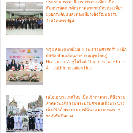
ประธานกรรมาธิการการท่องเที่ยว เปิด
สัมมนาพัฒนาศักยภาพอาสาสมัครท่องเที่ยว
มุ่งยกระดับแหล่งท่องเที่ยวเชิงวัฒนธรรม
จังหวัดนครปฐม
ทรู x คณะแพทย์ มธ. x รพ.ธรรมศาสตร์ฯ x เอ้ก
ดิจิทัล ขับเคลื่อนสาธารณสุขไทยสู่
Healthcare AI ชูไฮไลต์ “Thammasat–True
AI Health Innovation Hub”
เอไอเอ ประเทศไทย เป็นเจ้าภาพพระพิธีธรรม
สวดพระอภิธรรมพระบรมศพ สมเด็จพระนาง
เจ้าสิริกิติ์ พระบรมราชินีนาถ พระบรมราช
ชนนีพันปีหลวง