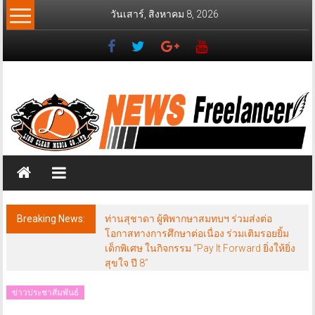
Skip
วันเสาร์, สิงหาคม 8, 2026
to
content
News
Freelancer
นิ
วส์
ฟรี
แลน
เซอร์
Breaking News:
ท่านสุชาดา ผู้พิพากษาสมทบฯ ร่วมส่งต่อ
โอกาสทางการศึกษาต่อเนื่อง ร่วมเติมรอยยิ้ม
เด็กพิเศษ ในกิจกรรม “Pay It Forward ยิ่งให้ยิ่ง
สุขใจ ปี 8”
ข่าวประชาสัมพันธ์