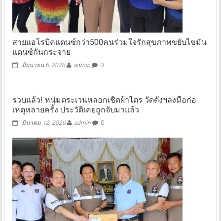
สายแอโรบิคแดนซ์กว่า500คนร่วมใจรักสุขภาพขยับไขมัน
แดนซ์กันกระจาย
มิถุนายน 6, 2026
admin
0
รวบแล้ว! หนุ่มตระเวนหลอกเชิดผ้าไตร วัดดังฯลงมือก่อ
เหตุหลายครั้ง ประวัติเคยถูกจับมาแล้ว
มีนาคม 12, 2026
admin
0