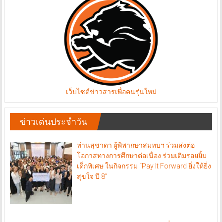
เว็บไซต์ข่าวสารเพื่อคนรุ่นใหม่
ข่าวเด่นประจำวัน
ท่านสุชาดา ผู้พิพากษาสมทบฯ ร่วมส่งต่อ
โอกาสทางการศึกษาต่อเนื่อง ร่วมเติมรอยยิ้ม
เด็กพิเศษ ในกิจกรรม “Pay It Forward ยิ่งให้ยิ่ง
สุขใจ ปี 8”