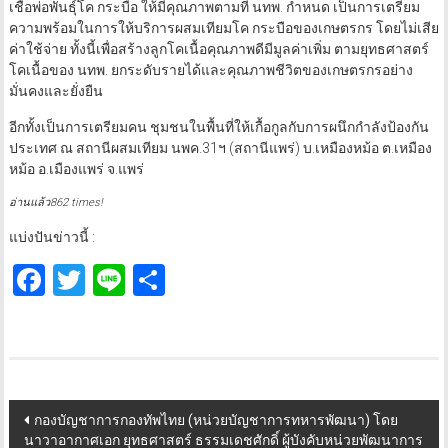
เชื้อพ่อพันธุ์โค กระบือ ให้มีคุณภาพตามที่ นทพ. กำหนด เป็นการเตรียม
ความพร้อมในการให้บริการผสมเทียมโค กระบือของเกษตรกร โดยไม่เสีย
ค่าใช้จ่าย ทั้งนี้เพื่อสร้างลูกโคเนื้อคุณภาพดีมีมูลค่าเพิ่ม ตามยุทธศาสตร์
โคเนื้อของ นทพ. ยกระดับรายได้และคุณภาพชีวิตของเกษตรกรอย่าง
มั่นคงและยั่งยืน
อีกทั้งเป็นการเตรียมคน ชุมชนในพื้นที่ให้เกื้อกูลกับการผนึกกำลังป้องกัน
ประเทศ ณ สถานีผสมเทียม นพค.31ฯ (สถานีแพร่) บ.เหมืองหม้อ ต.เหมือง
หม้อ อ.เมืองแพร่ จ.แพร่
อ่านแล้ว862 times!
แบ่งปันข่าวนี้ :
Facebook
Twitter
Line
Share
Post
กองบัญชาการกองทัพไทย (หน่วยบัญชาการทหารพัฒนา) โดย
นาวาอากาศเอก ยุทธศาสตร์ ธรรมเดชศักดิ์ ผู้บังคับหน่วยพัฒนาการ