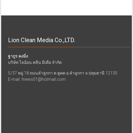
Lion Clean Media Co.,LTD.
ฐากูร คงมิ่ง
บริษัท ไลอ้อน คลีน มีเดีย จำกัด
5/37 หมู่ 18 ถนนลำลูกกา ต.คูคต อ.ลำลูกกา จ.ปทุมธานี 12130
E-mail: fnews01@hotmail.com