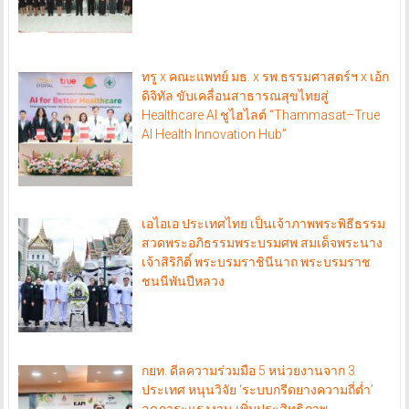
ทรู x คณะแพทย์ มธ. x รพ.ธรรมศาสตร์ฯ x เอ้ก
ดิจิทัล ขับเคลื่อนสาธารณสุขไทยสู่
Healthcare AI ชูไฮไลต์ “Thammasat–True
AI Health Innovation Hub”
เอไอเอ ประเทศไทย เป็นเจ้าภาพพระพิธีธรรม
สวดพระอภิธรรมพระบรมศพ สมเด็จพระนาง
เจ้าสิริกิติ์ พระบรมราชินีนาถ พระบรมราช
ชนนีพันปีหลวง
กยท. ดีลความร่วมมือ 5 หน่วยงานจาก 3
ประเทศ หนุนวิจัย ‘ระบบกรีดยางความถี่ต่ำ’
ลดภาระแรงงาน เพิ่มประสิทธิภาพ