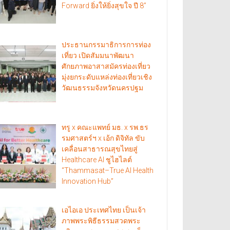
Forward ยิ่งให้ยิ่งสุขใจ ปี 8”
ประธานกรรมาธิการการท่อง
เที่ยว เปิดสัมมนาพัฒนา
ศักยภาพอาสาสมัครท่องเที่ยว
มุ่งยกระดับแหล่งท่องเที่ยวเชิง
วัฒนธรรมจังหวัดนครปฐม
ทรู x คณะแพทย์ มธ. x รพ.ธร
รมศาสตร์ฯ x เอ้ก ดิจิทัล ขับ
เคลื่อนสาธารณสุขไทยสู่
Healthcare AI ชูไฮไลต์
“Thammasat–True AI Health
Innovation Hub”
เอไอเอ ประเทศไทย เป็นเจ้า
ภาพพระพิธีธรรมสวดพระ