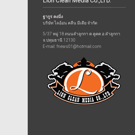
Lion Clean Media Co.,LTD.
ฐากูร คงมิ่ง
บริษัท ไลอ้อน คลีน มีเดีย จำกัด
5/37 หมู่ 18 ถนนลำลูกกา ต.คูคต อ.ลำลูกกา
จ.ปทุมธานี 12130
E-mail: fnews01@hotmail.com