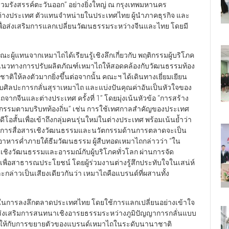
ร่วมรังสรรค์ตะวันออก” อย่างยิ่งใหญ่ ณ กรุงเทพมหานคร
่างประเทศ ตัวแทนจำหน่ายในประเทศไทย ผู้นำภาคธุรกิจ และ
พื่อส่งเสริมการแลกเปลี่ยนวัฒนธรรมระหว่างจีนและไทย โดยมี
แทนจากเหมาไถได้เรียนรู้เชิงลึกเกี่ยวกับ พฤติกรรมผู้บริโภค
นวทางการปรับผลิตภัณฑ์เหมาไถให้สอดคล้องกับวัฒนธรรมท้อง
ชาติให้ลงตัวมากยิ่งขึ้นต่อจากนั้น คณะฯ ได้เดินทางเยี่ยมเยียน
วกับศิลปะการกลั่นสุราเหมาไถ และแบ่งปันคุณค่าอันเป็นหัวใจของ
ากจีนและต่างประเทศ ครั้งที่ 1” โดยมุ่งเน้นหัวข้อ “การสร้าง
ัตกรรมตามบริบทท้องถิ่น” เช่น การใช้เทศกาลสำคัญของประเทศ
โอสั้นเพื่อเข้าถึงกลุ่มคนรุ่นใหม่ในต่างประเทศ พร้อมเน้นย้ำว่า
ี่การสื่อสารเชิงวัฒนธรรมและนวัตกรรมด้านการตลาดจะเป็น
อาหารค่ำภายใต้ธีมวัฒนธรรม ผู้สืบทอดเหมาไถกล่าวว่า “ใน
นเชิงวัฒนธรรมและอารมณ์กับผู้บริโภคทั่วโลก ผ่านการจัด
ื่อสาธารณประโยชน์ โดยผู้ร่วมงานต่างรู้สึกประทับใจในเสน่ห์
ล่าวเป็นเสียงเดียวกันว่า เหมาไถคือแบรนด์ที่ผสานทั้ง
าไถ ในการลงลึกตลาดประเทศไทย โดยใช้การแลกเปลี่ยนอย่างเข้าใจ
่อส่งเสริมการสนทนาเชิงอารยธรรมระหว่างภูมิปัญญาการกลั่นแบบ
หม่ให้กับการขยายตัวของแบรนด์เหมาไถในระดับนานาชาติ