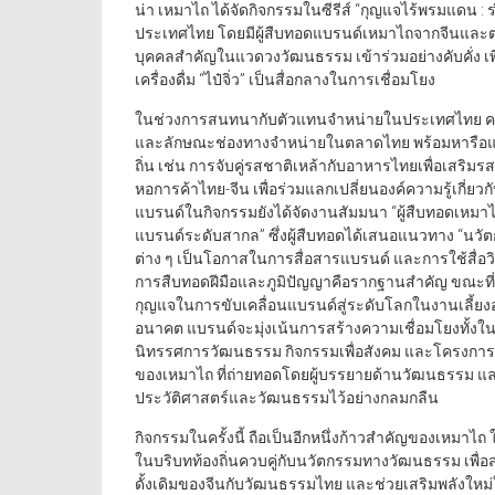
น่า เหมาไถ ได้จัดกิจกรรมในซีรีส์ “กุญแจไร้พรมแดน : 
ประเทศไทย โดยมีผู้สืบทอดแบรนด์เหมาไถจากจีนและต
บุคคลสำคัญในแวดวงวัฒนธรรม เข้าร่วมอย่างคับคั่ง เ
เครื่องดื่ม “ไป๋จิ่ว” เป็นสื่อกลางในการเชื่อมโยง
ในช่วงการสนทนากับตัวแทนจำหน่ายในประเทศไทย คณะผู้
และลักษณะช่องทางจำหน่ายในตลาดไทย พร้อมหารือแ
ถิ่น เช่น การจับคู่รสชาติเหล้ากับอาหารไทยเพื่อเสริมรส
หอการค้าไทย-จีน เพื่อร่วมแลกเปลี่ยนองค์ความรู้เกี่ย
แบรนด์ในกิจกรรมยังได้จัดงานสัมมนา “ผู้สืบทอดเหมาไถจ
แบรนด์ระดับสากล” ซึ่งผู้สืบทอดได้เสนอแนวทาง “นว
ต่าง ๆ เป็นโอกาสในการสื่อสารแบรนด์ และการใช้สื่อวิดี
การสืบทอดฝีมือและภูมิปัญญาคือรากฐานสำคัญ ขณะท
กุญแจในการขับเคลื่อนแบรนด์สู่ระดับโลกในงานเลี้ยง
อนาคต แบรนด์จะมุ่งเน้นการสร้างความเชื่อมโยงทั้งใ
นิทรรศการวัฒนธรรม กิจกรรมเพื่อสังคม และโครงการเพ
ของเหมาไถ ที่ถ่ายทอดโดยผู้บรรยายด้านวัฒนธรรม และก
ประวัติศาสตร์และวัฒนธรรมไว้อย่างกลมกลืน
กิจกรรมในครั้งนี้ ถือเป็นอีกหนึ่งก้าวสำคัญของเหม
ในบริบทท้องถิ่นควบคู่กับนวัตกรรมทางวัฒนธรรม เพื
ดั้งเดิมของจีนกับวัฒนธรรมไทย และช่วยเสริมพลังใ