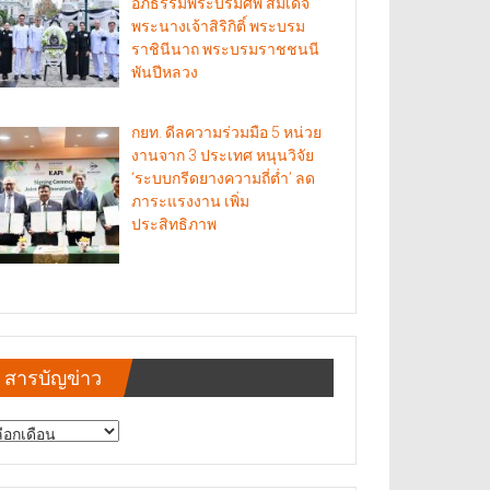
อภิธรรมพระบรมศพ สมเด็จ
พระนางเจ้าสิริกิติ์ พระบรม
ราชินีนาถ พระบรมราชชนนี
พันปีหลวง
กยท. ดีลความร่วมมือ 5 หน่วย
งานจาก 3 ประเทศ หนุนวิจัย
‘ระบบกรีดยางความถี่ต่ำ’ ลด
ภาระแรงงาน เพิ่ม
ประสิทธิภาพ
สารบัญข่าว
รบัญ
าว