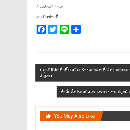
อ่านแล้ว404 times!
แบ่งปันข่าวนี้ :
Facebook
Twitter
Line
Share
Post
มูลนิธิป่อเต็กตึ๊ง เสริมสร้างอนาคตเด็กไทย มอบทุ
สัญจร)
navigation
ทั้งอิ่มทั้งประหยัด จราจรบางเขน ปลูกผ
You May Also Like