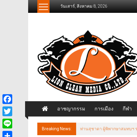
Skip
วันเสาร์, สิงหาคม 8, 2026
to
content
News
Freelancer
นิ
วส์
ฟรี
แลน
เซอร์
อาชญากรรม
การเมือง
กีฬา
Facebook
Twitter
Breaking News:
ท่านสุชาดา ผู้พิพากษาสมทบฯ ร่ว
Line