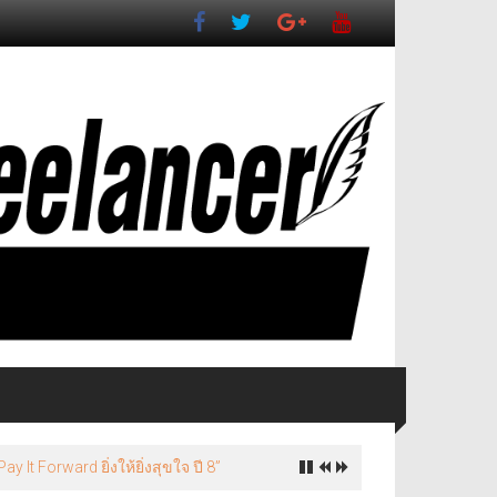
It Forward ยิ่งให้ยิ่งสุขใจ ปี 8”