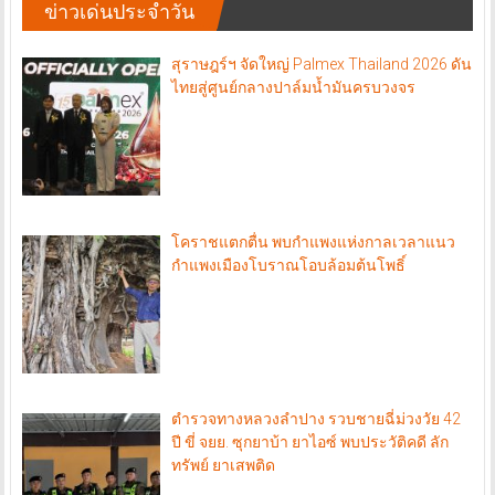
ข่าวเด่นประจำวัน
สุราษฎร์ฯ จัดใหญ่ Palmex Thailand 2026 ดัน
ไทยสู่ศูนย์กลางปาล์มน้ำมันครบวงจร
โคราชแตกตื่น พบกำแพงแห่งกาลเวลาแนว
กำแพงเมืองโบราณโอบล้อมต้นโพธิ์
ตำรวจทางหลวงลำปาง รวบชายฉี่ม่วงวัย 42
ปี ขี่ จยย. ซุกยาบ้า ยาไอซ์ พบประวัติคดี ลัก
ทรัพย์ ยาเสพติด