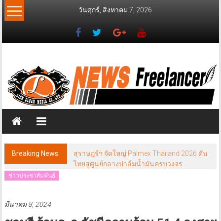
Skip
วันศุกร์, สิงหาคม 7, 2026
to
content
News
Freelancer
นิ
วส์
ฟรี
แลน
เซอร์
Breaking News:
สุราษฎร์ฯ จัดใหญ่ Palmex Thailand 2026 ดัน
ไทยสู่ศูนย์กลางปาล์มน้ำมันครบวงจร
ข่าวประชาสัมพันธ์
มีนาคม 8, 2024