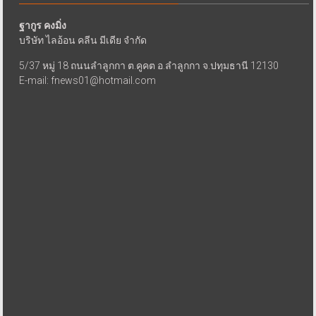
ฐากูร คงมิ่ง
บริษัท ไลอ้อน คลีน มีเดีย จำกัด
5/37 หมู่ 18 ถนนลำลูกกา ต.คูคต อ.ลำลูกกา จ.ปทุมธานี 12130
E-mail: fnews01@hotmail.com