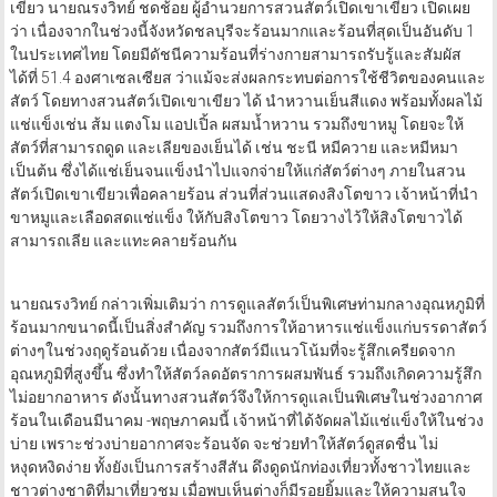
เขียว นายณรงวิทย์ ชดช้อย ผู้อำนวยการสวนสัตว์เปิดเขาเขียว เปิดเผย
ว่า เนื่องจากในช่วงนี้จังหวัดชลบุรีจะร้อนมากและร้อนที่สุดเป็นอันดับ 1
ในประเทศไทย โดยมีดัชนีความร้อนที่ร่างกายสามารถรับรู้และสัมผัส
ได้ที่ 51.4 องศาเซลเซียส ว่าแม้จะส่งผลกระทบต่อการใช้ชีวิตของคนและ
สัตว์ โดยทางสวนสัตว์เปิดเขาเขียว ได้ นำหวานเย็นสีแดง พร้อมทั้งผลไม้
แช่แข็งเช่น ส้ม แตงโม แอปเปิ้ล ผสมน้ำหวาน รวมถึงขาหมู โดยจะให้
สัตว์ที่สามารถดูด และเลียของเย็นได้ เช่น ชะนี หมีควาย และหมีหมา
เป็นต้น ซึ่งได้แช่เย็นจนแข็งนำไปแจกจ่ายให้แก่สัตว์ต่างๆ ภายในสวน
สัตว์เปิดเขาเขียวเพื่อคลายร้อน ส่วนที่ส่วนแสดงสิงโตขาว เจ้าหน้าที่นำ
ขาหมูและเลือดสดแช่แข็ง ให้กับสิงโตขาว โดยวางไว้ให้สิงโตขาวได้
สามารถเลีย และแทะคลายร้อนกัน
นายณรงวิทย์ กล่าวเพิ่มเติมว่า การดูแลสัตว์เป็นพิเศษท่ามกลางอุณหภูมิที่
ร้อนมากขนาดนี้เป็นสิ่งสำคัญ รวมถึงการให้อาหารแช่แข็งแก่บรรดาสัตว์
ต่างๆในช่วงฤดูร้อนด้วย เนื่องจากสัตว์มีแนวโน้มที่จะรู้สึกเครียดจาก
อุณหภูมิที่สูงขึ้น ซึ่งทำให้สัตว์ลดอัตราการผสมพันธ์ รวมถึงเกิดความรู้สึก
ไม่อยากอาหาร ดังนั้นทางสวนสัตว์จึงให้การดูแลเป็นพิเศษในช่วงอากาศ
ร้อนในเดือนมีนาคม -พฤษภาคมนี้ เจ้าหน้าที่ได้จัดผลไม้แช่แข็งให้ในช่วง
บ่าย เพราะช่วงบ่ายอากาศจะร้อนจัด จะช่วยทำให้สัตว์ดูสดชื่น ไม่
หงุดหงิดง่าย ทั้งยังเป็นการสร้างสีสัน ดึงดูดนักท่องเที่ยวทั้งชาวไทยและ
ชาวต่างชาติที่มาเที่ยวชม เมื่อพบเห็นต่างก็มีรอยยิ้มและให้ความสนใจ