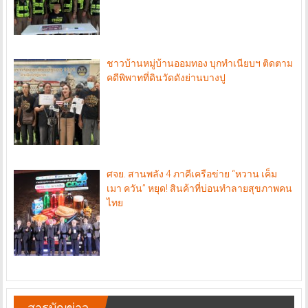
ชาวบ้านหมู่บ้านออมทอง บุกทำเนียบฯ ติดตาม
คดีพิพาทที่ดินวัดดังย่านบางปู
ศจย. สานพลัง 4 ภาคีเครือข่าย “หวาน เค็ม
เมา ควัน” หยุด! สินค้าที่บ่อนทำลายสุขภาพคน
ไทย
สารบัญข่าว