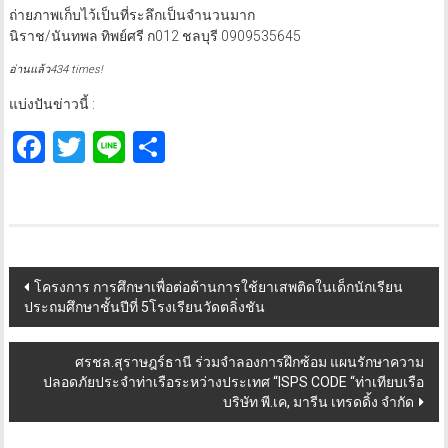
ถ่ายภาพเก็บไว้เป็นที่ระลึกเป็นจำนวนมาก
นิราช/นันทพล ทิพย์ศรี ก012 ชลบุรี 0909535645
อ่านแล้ว434 times!
แบ่งปันข่าวนี้ :
Facebook
Twitter
Line
Share
Post
โครงการ การศึกษาเพื่อต่อต้านการใช้ยาเสพติดในเด็กนักเรียน
ประถมศึกษาชั้นปีที่ 5โรงเรียนวัดตลิ่งชัน
navigation
ศรชล.สุราษฎร์ธานี ร่วมจำลองการฝึกซ้อม แผนรักษาความ
ปลอดภัยประจำท่าเรือระหว่างประเทศ “ISPS CODE “ท่าเทียบเรือ
บริษัท พี.เค, มารีน เทรดดิ้ง จำกัด