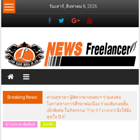
Skip
วันเสาร์, สิงหาคม 8, 2026
to
content
News
Freelancer
นิ
วส์
ฟรี
แลน
เซอร์
Breaking News:
ท่านสุชาดา ผู้พิพากษาสมทบฯ ร่วมส่งต่อ
โอกาสทางการศึกษาต่อเนื่อง ร่วมเติมรอยยิ้ม
เด็กพิเศษ ในกิจกรรม “Pay It Forward ยิ่งให้ยิ่ง
สุขใจ ปี 8”
ข่าวประชาสัมพันธ์
บันเทิง