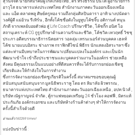
สุวินิจจิต นายกสมาคมผู้ไกล่เกลี่ยไทย , ดร.ทรงธรรม ปิ่นโต ผู้อำนวยการ
อาวุโส ธนาคารแห่งประเทศไทย สำนักงานภาคตะวันออกเฉียงเหนือ
และ แอ็ด ตลาดพลู ศิษย์ครูทอง รวมถึงกลุ่มศิลปินดารา อาทิ นางปนัดดา
วงศ์ผู้ดี แม่อ้วน รีเทิร์น , อีกทั้งโค้ชชื่อดังในยูทูบโค้ชจิ๊บ อติกานต์ หนุน
ภักดี จากเพลย์บอยตัวพ่อ สู่ Life Coach ปรึกษาชีวิต , โค้ชกิ๊ก อนิศ โอ
สถานุเคราะห์ CG กูรูปรึกษาด้านความรักและชีวิต , โค้ชวิค เทวฤทธิ์ วิชชุ
ประภา อดีตบรรณาธิการนิตยสาร วอลลุ่ม เทรนเนอร์ส่วนบุคคล เฮลท์
โค้ช นายแบบอิสระ ช่างภาพ กราฟิกดีไซน์ พิธีกร นักแสดงอิสระฯลฯ ซึ่ง
แต่ละท่านมีบทบาทในการพัฒนาเปลี่ยนแปลงในองค์กร และเป็นนัก
พัฒนาเข้าใจ เข้าถึงประชาชนและบุคคลร่วมงานในองค์กร ช่วยเหลือ
สังคม มีคุณธรรมเป็นแบบอย่างที่ดีสมควรที่จะได้รับการยกย่องเชิดชู
เกียรติและให้กำลังใจในการทำงาน
ซึ่งการจัดงานยกย่องเชิดชูเกียรติในครั้งนี้ สมาคมฯขอขอบคุณผู้
สนับสนุนสนับสนุนจาก มูลนิธิพระราหู โดย ดร.หิมาลัย ผิวพรรณ ,
ธนาคารแห่งประเทศไทย สำนักงานภาคตะวันออกเฉียงเหนือ , อปท.นิวส์ ,
บริษัท ณัฐกาญจน์ จำกัด , ตู้กาแฟหยอดเหรียญ 24 ชั่วโมง คอฟฟี่ , มิตรแท้
ประกันภัย องค์กรเอกชน และบริษัทห้างร้านค้าต่างๆ ทำให้การจัดงาน
ครั้งนี้สำเร็จด้วยดี
อ่านแล้ว160269 times!
แบ่งปันข่าวนี้ :