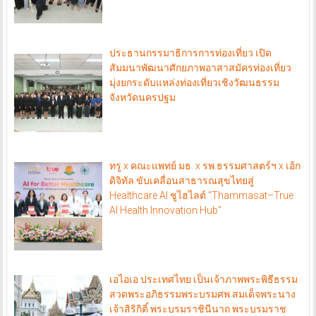
ประธานกรรมาธิการการท่องเที่ยว เปิด
สัมมนาพัฒนาศักยภาพอาสาสมัครท่องเที่ยว
มุ่งยกระดับแหล่งท่องเที่ยวเชิงวัฒนธรรม
จังหวัดนครปฐม
ทรู x คณะแพทย์ มธ. x รพ.ธรรมศาสตร์ฯ x เอ้ก
ดิจิทัล ขับเคลื่อนสาธารณสุขไทยสู่
Healthcare AI ชูไฮไลต์ “Thammasat–True
AI Health Innovation Hub”
เอไอเอ ประเทศไทย เป็นเจ้าภาพพระพิธีธรรม
สวดพระอภิธรรมพระบรมศพ สมเด็จพระนาง
เจ้าสิริกิติ์ พระบรมราชินีนาถ พระบรมราช