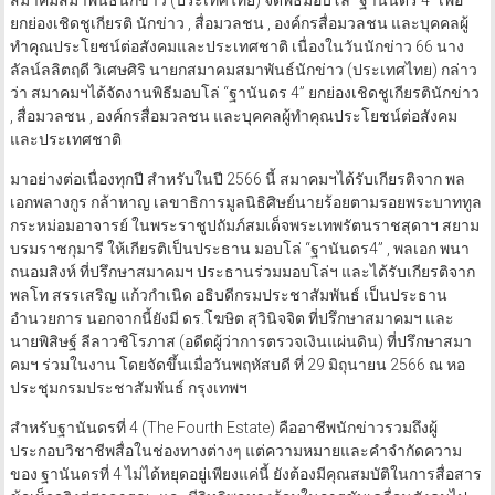
สมาคมสมาพันธ์นักข่าว (ประเทศไทย) จัดพิธีมอบโล่ “ฐานันดร 4” เพื่อ
ยกย่องเชิดชูเกียรติ นักข่าว , สื่อมวลชน , องค์กรสื่อมวลชน และบุคคลผู้
ทำคุณประโยชน์ต่อสังคมและประเทศชาติ เนื่องในวันนักข่าว 66 นาง
ลัลน์ลลิตฤดี วิเศษศิริ นายกสมาคมสมาพันธ์นักข่าว (ประเทศไทย) กล่าว
ว่า สมาคมฯได้จัดงานพิธีมอบโล่ “ฐานันดร 4” ยกย่องเชิดชูเกียรตินักข่าว
, สื่อมวลชน , องค์กรสื่อมวลชน และบุคคลผู้ทำคุณประโยชน์ต่อสังคม
และประเทศชาติ
มาอย่างต่อเนื่องทุกปี สำหรับในปี 2566 นี้ สมาคมฯได้รับเกียรติจาก พล
เอกพลางกูร กล้าหาญ เลขาธิการมูลนิธิศิษย์นายร้อยตามรอยพระบาททูล
กระหม่อมอาจารย์ ในพระราชูปถัมภ์สมเด็จพระเทพรัตนราชสุดาฯ สยาม
บรมราชกุมารี ให้เกียรติเป็นประธาน มอบโล่ “ฐานันดร4” , พลเอก พนา
ถนอมสิงห์ ที่ปรึกษาสมาคมฯ ประธานร่วมมอบโล่ฯ และได้รับเกียรติจาก
พลโท สรรเสริญ แก้วกำเนิด อธิบดีกรมประชาสัมพันธ์ เป็นประธาน
อำนวยการ นอกจากนี้ยังมี ดร.โฆษิต สุวินิจจิต ที่ปรึกษาสมาคมฯ และ
นายพิสิษฐ์ ลีลาวชิโรภาส (อดีตผู้ว่าการตรวจเงินแผ่นดิน) ที่ปรึกษาสมา
คมฯ ร่วมในงาน โดยจัดขึ้นเมื่อวันพฤหัสบดี ที่ 29 มิถุนายน 2566 ณ หอ
ประชุมกรมประชาสัมพันธ์ กรุงเทพฯ
สำหรับฐานันดรที่ 4 (The Fourth Estate) คืออาชีพนักข่าวรวมถึงผู้
ประกอบวิชาชีพสื่อในช่องทางต่างๆ แต่ความหมายและคำจำกัดความ
ของ ฐานันดรที่ 4 ไม่ได้หยุดอยู่เพียงแค่นี้ ยังต้องมีคุณสมบัติในการสื่อสาร