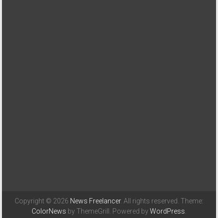
Copyright © 2026
News Freelancer
. All rights reserved. Theme:
ColorNews
by ThemeGrill. Powered by
WordPress
.