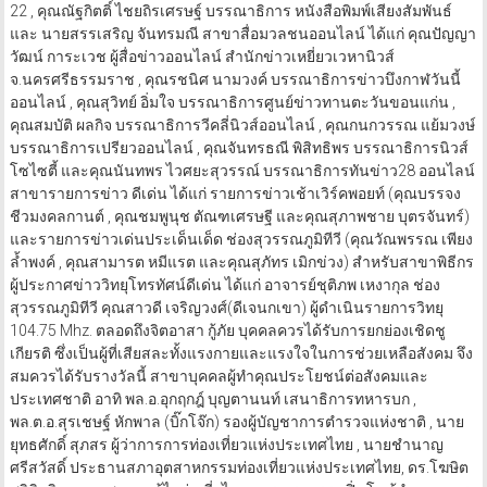
22 , คุณณัฐกิตติ์ ไชยถิรเศรษฐ์ บรรณาธิการ หนังสือพิมพ์เสียงสัมพันธ์
และ นายสรรเสริญ จันทรมณี สาขาสื่อมวลชนออนไลน์ ได้แก่ คุณปัญญา
วัฒน์ การะเวช ผู้สื่อข่าวออนไลน์ สำนักข่าวเหยี่ยวเวหานิวส์
จ.นครศรีธรรมราช , คุณรชนิศ นามวงค์ บรรณาธิการข่าวบึงกาฬวันนี้
ออนไลน์ , คุณสุวิทย์ อิ่มใจ บรรณาธิการศูนย์ข่าวทานตะวันขอนแก่น ,
คุณสมบัติ ผลกิจ บรรณาธิการวีคลี่นิวส์ออนไลน์ , คุณกนกวรรณ แย้มวงษ์
บรรณาธิการเปรียวออนไลน์ , คุณจันทรธณี พิสิทธิพร บรรณาธิการนิวส์
โซไซตี้ และคุณนันทพร ไวศยะสุวรรณ์ บรรณาธิการทันข่าว28 ออนไลน์
สาขารายการข่าว ดีเด่น ได้แก่ รายการข่าวเช้าเวิร์คพอยท์ (คุณบรรจง
ชีวมงคลกานต์ , คุณชมพูนุช ตัณฑเศรษฐี และคุณสุภาพชาย บุตรจันทร์)
และรายการข่าวเด่นประเด็นเด็ด ช่องสุวรรณภูมิทีวี (คุณวัณพรรณ เพียง
ลํ้าพงค์ , คุณสามารต หมีแรต และคุณสุภัทร เมิกข่วง) สำหรับสาขาพิธีกร
ผู้ประกาศข่าววิทยุโทรทัศน์ดีเด่น ได้แก่ อาจารย์ชุติภพ เหงากุล ช่อง
สุวรรณภูมิทีวี คุณสาวดี เจริญวงศ์(ดีเจนกเขา) ผู้ดำเนินรายการวิทยุ
104.75 Mhz. ตลอดถึงจิตอาสา กู้ภัย บุคคลควรได้รับการยกย่องเชิดชู
เกียรติ ซึ่งเป็นผู้ที่เสียสละทั้งแรงกายและแรงใจในการช่วยเหลือสังคม จึง
สมควรได้รับรางวัลนี้ สาขาบุคคลผู้ทำคุณประโยชน์ต่อสังคมและ
ประเทศชาติ อาทิ พล.อ.อุกฤกฎ์ บุญตานนท์ เสนาธิการทหารบก ,
พล.ต.อ.สุรเชษฐ์ หักพาล (บิ๊กโจ๊ก) รองผู้บัญชาการตำรวจแห่งชาติ , นาย
ยุทธศักดิ์ สุภสร ผู้ว่าการการท่องเที่ยวแห่งประเทศไทย , นายชำนาญ
ศรีสวัสดิ์ ประธานสภาอุตสาหกรรมท่องเที่ยวแห่งประเทศไทย, ดร.โฆษิต