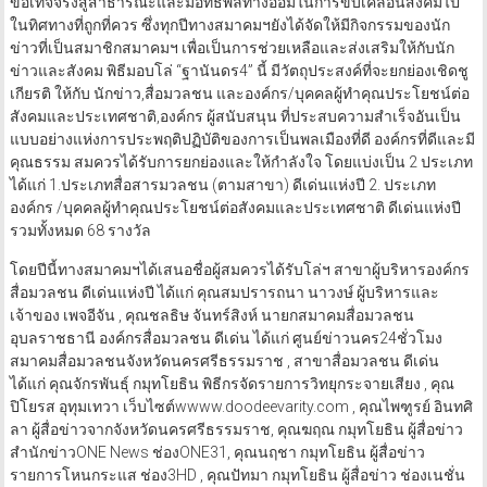
ข้อเท็จจริงสู่สาธารณะและมีอิทธิพลทางอ้อมในการขับเคลื่อนสังคมไป
ในทิศทางที่ถูกที่ควร ซึ่งทุกปีทางสมาคมฯยังได้จัดให้มีกิจกรรมของนัก
ข่าวที่เป็นสมาชิกสมาคมฯ เพื่อเป็นการช่วยเหลือและส่งเสริมให้กับนัก
ข่าวและสังคม พิธีมอบโล่ “ฐานันดร4” นี้ มีวัตถุประสงค์ที่จะยกย่องเชิดชู
เกียรติ ให้กับ นักข่าว,สื่อมวลชน และองค์กร/บุคคลผู้ทำคุณประโยชน์ต่อ
สังคมและประเทศชาติ,องค์กร ผู้สนับสนุน ที่ประสบความสำเร็จอันเป็น
แบบอย่างแห่งการประพฤติปฏิบัติของการเป็นพลเมืองที่ดี องค์กรที่ดีและมี
คุณธรรม สมควรได้รับการยกย่องและให้กำลังใจ โดยแบ่งเป็น 2 ประเภท
ได้แก่ 1.ประเภทสื่อสารมวลชน (ตามสาขา) ดีเด่นแห่งปี 2. ประเภท
องค์กร /บุคคลผู้ทำคุณประโยชน์ต่อสังคมและประเทศชาติ ดีเด่นแห่งปี
รวมทั้งหมด 68 รางวัล
โดยปีนี้ทางสมาคมฯได้เสนอชื่อผู้สมควรได้รับโล่ฯ สาขาผู้บริหารองค์กร
สื่อมวลชน ดีเด่นแห่งปี ได้แก่ คุณสมปรารถนา นาวงษ์ ผู้บริหารและ
เจ้าของ เพจอีจัน , คุณชลธิษ จันทร์สิงห์ นายกสมาคมสื่อมวลชน
อุบลราชธานี องค์กรสื่อมวลชน ดีเด่น ได้แก่ ศูนย์ข่าวนคร24ชั่วโมง
สมาคมสื่อมวลชนจังหวัดนครศรีธรรมราช , สาขาสื่อมวลชน ดีเด่น
ได้แก่ คุณจักรพันธุ์ กมุทโยธิน พิธีกรจัดรายการวิทยุกระจายเสียง , คุณ
ปิโยรส อุทุมเทวา เว็บไซต์wwww.doodeevarity.com , คุณไพฑูรย์ อินทศิ
ลา ผู้สื่อข่าวจากจังหวัดนครศรีธรรมราช, คุณฆฤณ กมุทโยธิน ผู้สื่อข่าว
สำนักข่าวONE News ช่องONE31, คุณนฤชา กมุทโยธิน ผู้สื่อข่าว
รายการโหนกระแส ช่อง3HD , คุณปัทมา กมุทโยธิน ผู้สื่อข่าว ช่องเนชั่น