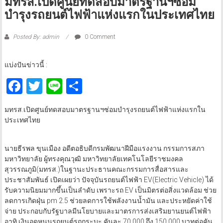
มทรส.เปิดศูนย์ทดสอบมาตรฐานฯซ่อม
บำรุงรถยนต์ไฟฟ้าแห่งแรกในประเทศไทย
Posted By: admin
0 Comment
แบ่งปันข่าวนี้ :
Facebook
Twitter
Line
Share
มทรส.เปิดศูนย์ทดสอบมาตรฐานฯซ่อมบำรุงรถยนต์ไฟฟ้าแห่งแรกใน
ประเทศไทย
นายธีรพล ขุนเมือง อดีตอธิบดีกรมพัฒนาฝีมือแรงงาน กรรมการสภา
มหาวิทยาลัย ผู้ทรงคุณวุฒิ มหาวิทยาลัยเทคโนโลยีราชมงคล
สุวรรณภูมิ(มทรส.)ในฐานะประธานคณะกรรมการสื่อสารและ
ประชาสัมพันธ์ เปิดเผยว่า ปัจจุบันรถยนต์ไฟฟ้า EV(Electric Vehicle) ได้
รับความนิยมมากขึ้นเป็นลำดับ เพราะรถ EV เป็นมิตรต่อสิ่งแวดล้อม ช่วย
ลดการเกิดฝุ่น pm 2.5 ช่วยลดการใช้พลังงานน้ำมัน และประหยัดค่าใช้
จ่าย ประกอบกับรัฐบาลมีนโยบายและมาตรการส่งเสริมยานยนต์ไฟฟ้า
อาทิ เงินอุดหนุนรถยนต์รถกระบะ คันละ 70,000 ถึง 150,000 บาทต่อคัน