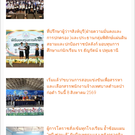
ที่ปรึกษาผู้ว่าฯสิงห์บุรี(ฝ่ายความมั่นคงและ
การปกครอง )และประธานกลุ่มพิทักษ์แผ่นดิน
สยามและปกป้องราชบัลลังก์ มอบทุนการ
ศึกษาแก่นักเรียน รร.ธัญรัตน์ จ.ปทุมธานี
เริ่มแล้ว!!ขบวนการสอบแข่งขันเพื่อสรรหา
และเลือกสรรพนักงานจ้างเทศบาลตำบลป่า
ก่อดำ วันนี้ 8 สิงหาคม 2569
ผู้การโคราชสั่งเข้มทุกโรงเรียน ย้ำซ้อมแผน
“หนี-ซ่อน-สู้” รับมือเหตุรุนแรง หลังกราดยิง