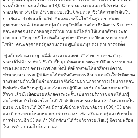
รวมทั้งจักรยานยนต์ คันละ 18,000 บาท ตลอดจนลดภาษีสรรพสามิต
รถยนต์จาก 8% เป็น 2 % รถกระบะเป็น 0% มทรส. ซึ่งให้ความสำคัญใน
การพัฒนากำลังคนด้านวิชาชีพและเทคโนโลยีชั้นสูง ตอบสนอง
อุตสาหกรรม 4.0 ตลอดจนมุ่งเน้นอนุรักษ์สิ่งแวดล้อม จึงจัดการเรียน การ
สอน ตลอดจนจัดทำหลักสูตรด้านยานยนต์ไฟฟ้า ให้แก่นักศึกษา ระดับ
ปวส.และปริญญาตรี โดยจัดตั้ง “ศูนย์การศึกษาและฝึกอบรมยานยนต์
ไฟฟ้า” คณะครุศาสตร์อุตสาหกรรม ศูนย์นนทบุรี ควบคู่กับการจัดตั้ง
“ศูนย์ทดสอบมาตรฐานฝีมือแรงงานแห่งชาติ” สาขาช่างซ่อมบำรุง
รถยนต์ไฟฟ้า ระดับ 2 ซึ่งนับเป็นศูนย์ทดสอบมาตรฐานฝีมือแรงงานแห่ง
ชาติ แห่งแรกของประเทศไทย ทั้งนี้เพื่อฝึกทักษะให้นักศึกษามีความ
ชำนาญ สามารถปฏิบัติงานได้ทันทีหลังจบการศึกษา และมั่นใจว่ามีตลาด
รองรับงานด้านนี้เป็นจำนวนมาก ซึ่งที่ผ่านมา นอกจากการเรียนการสอน
ที่เข้มข้น ทั้งเชิงทฤษฎี และเน้นการปฏิบัติอย่างเข้มข้นโดยระบบสหกิจ
ศึกษาแล้ว ยังเปิดอบรมหลักสูตรระยะสั้น เป็นการบริการชุมชนให้แก่ผู้
สนใจพร้อมกันไปด้วยโดยในปี 2565 มีการอบรมไปแล้ว 267 คน แยกเป็น
อบรมแบบมีรายได้ 207 คนมีรายได้เข้ามหาวิทยาลัยรวม 808,400 บาท
และมีการอบรมให้แก่หน่วยราชการต่าง ๆ เพื่อเสริมความรู้และทักษะใน
การทำงาน อีก 60 คน ทำให้นักศึกษาได้ร่วมกิจกรรมเรียนรู้ มีความพร้อม
ในการทำงานต่อไปในอนาคต