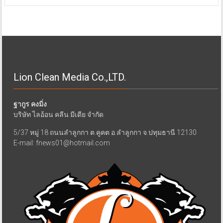
Lion Clean Media Co.,LTD.
ฐากูร คงมิ่ง
บริษัท ไลอ้อน คลีน มีเดีย จำกัด
5/37 หมู่ 18 ถนนลำลูกกา ต.คูคต อ.ลำลูกกา จ.ปทุมธานี 12130
E-mail: fnews01@hotmail.com