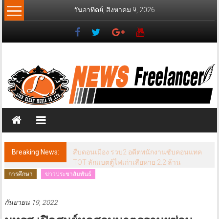
Skip
วันอาทิตย์, สิงหาคม 9, 2026
to
content
News
Freelancer
นิ
วส์
ฟรี
แลน
เซอร์
Breaking News:
สืบดอนเมือง รวบ2 อดีตพนักงานซับคอนแทค
TOT ลักแบตตู้ไฟเก่าเสียหาย 2.2 ล้าน
การศึกษา
ข่าวประชาสัมพันธ์
กันยายน 19, 2022