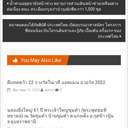
Post
น้ำท่วมอยุธยายังหน้าห่วง หลายภาคส่วนเดินหน้าช่วยเหลืออย่าง
ต่อเนื่อง คณะ สจ.เมืองกรุงเก่านำถุงยังชีพ กว่า 1,500 ชุด
navigation
สมาคมตอบโต้ภัยพิบัติ ประเทศไทย เปิดอบรมอาสาสมัคร โครงการ
พี่สอนน้อง บินโดรนค้นหาและกู้ภัย เบื้องต้น ครั้งแรก ของ
ประเทศไทย
You May Also Like
ดีแทคคว้า 22 รางวัลในเวที แอดแมน อวอร์ส 2022
ธันวาคม 15, 2022
admin
0
ฉลองยิ่งใหญ่ 61 ปี พระเจ้าใหญ่ขุมคำ (พระพุทธมหิ
ทธาคล) ณ วัดขุมคำ บ้านขุมคำ ต.แก่งเค็ง อ.กุดข้าวปุ้น
จ.อุบลราชธานี