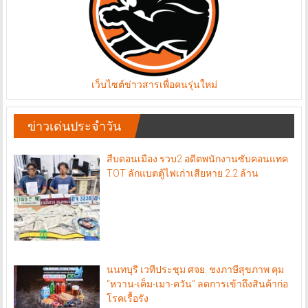
เว็บไซต์ข่าวสารเพื่อคนรุ่นใหม่
ข่าวเด่นประจำวัน
สืบดอนเมือง รวบ2 อดีตพนักงานซับคอนแทค
TOT ลักแบตตู้ไฟเก่าเสียหาย 2.2 ล้าน
นนทบุรี เวทีประชุม ศจย. ชงภาษีสุขภาพ คุม
“หวาน-เค็ม-เมา-ควัน“ ลดการเข้าถึงสินค้าก่อ
โรคเรื้อรัง