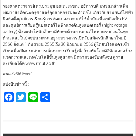
รองศาสตราจารย์ ดร.ประมุข อุณหะเลขกะ อธิการบดี มทรส.กล่าวเพิ่ม
เติมว่าสิ่งที่คณะครุศาสตร์อุตสาหกรรมจะทำต่อไปเกี่ยวกับยานยนต์ไฟฟ้า
คือจัดตั้งศูนย์การเรียนรู้การดัดแปลงรถยนต์ใช้น้ำมันเชื้อเพลิงเป็น EV
และศูนย์การเรียนรู้แบตเตอรี่ไฟฟ้าแรงดันสูงแบตเตอรี่ (hight votage
battery) ซึ่งจะทำให้นักศึกษามีทักษะด้านยานยนต์ไฟฟ้าครบถ้วนในทุก
ด้าน และในปัจจุบัน มทรส.อยู่ระหว่างการเปิดรับสมัครนักศึกษาใหม่ปี
2566 ตั้งแต่ 1 กันยายน 2565 ถึง 30 มิถุนายน 2566 ผู้ใดสนใจสมัครเข้า
เรียนเพื่อเปิดประสบการณ์แห่งการเรียนรู้เพื่อก้าวทันโลกดิจิทัลและสร้าง
นวัตกรรมและเทคโนโลยีชั้นสูงสู่สากล มีตลาดรองรับหลังจบ ดูราย
ละเอียดได้ที่ www.rmut.ac.th
อ่านแล้ว786 times!
แบ่งปันข่าวนี้ :
Facebook
Twitter
Line
Share