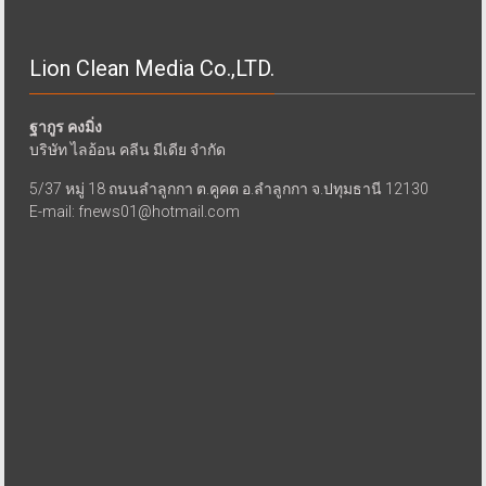
Lion Clean Media Co.,LTD.
ฐากูร คงมิ่ง
บริษัท ไลอ้อน คลีน มีเดีย จำกัด
5/37 หมู่ 18 ถนนลำลูกกา ต.คูคต อ.ลำลูกกา จ.ปทุมธานี 12130
E-mail: fnews01@hotmail.com