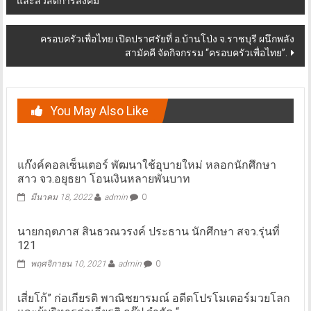
และสวัสดิการสังคม
navigation
ครอบครัวเพื่อไทย เปิดปราศรัยที่ อ.บ้านโป่ง จ.ราชบุรี ผนึกพลัง
สามัคคี จัดกิจกรรม “ครอบครัวเพื่อไทย”.
You May Also Like
แก๊งค์คอลเซ็นเตอร์ พัฒนาใช้อุบายใหม่ หลอกนักศึกษา
สาว จว.อยุธยา โอนเงินหลายพันบาท
มีนาคม 18, 2022
admin
0
นายกฤตภาส สินธวณวรงค์ ประธาน นักศึกษา สจว.รุ่นที่
121
พฤศจิกายน 10, 2021
admin
0
เสี่ยโก้” ก่อเกียรติ พาณิชยารมณ์ อดีตโปรโมเตอร์มวยโลก