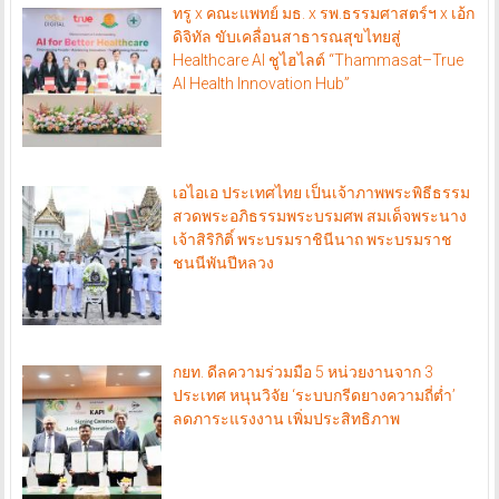
ทรู x คณะแพทย์ มธ. x รพ.ธรรมศาสตร์ฯ x เอ้ก
ดิจิทัล ขับเคลื่อนสาธารณสุขไทยสู่
Healthcare AI ชูไฮไลต์ “Thammasat–True
AI Health Innovation Hub”
เอไอเอ ประเทศไทย เป็นเจ้าภาพพระพิธีธรรม
สวดพระอภิธรรมพระบรมศพ สมเด็จพระนาง
เจ้าสิริกิติ์ พระบรมราชินีนาถ พระบรมราช
ชนนีพันปีหลวง
กยท. ดีลความร่วมมือ 5 หน่วยงานจาก 3
ประเทศ หนุนวิจัย ‘ระบบกรีดยางความถี่ต่ำ’
ลดภาระแรงงาน เพิ่มประสิทธิภาพ