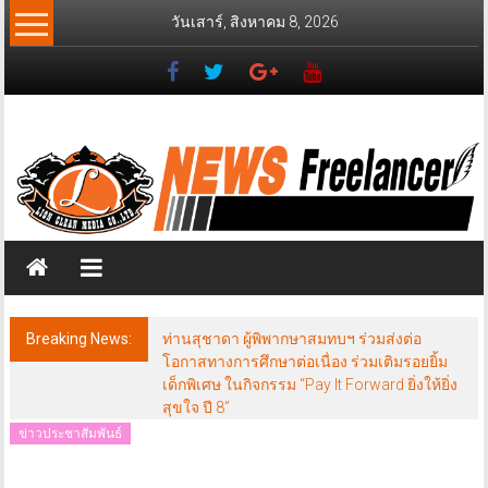
Skip
วันเสาร์, สิงหาคม 8, 2026
to
content
News
Freelancer
นิ
วส์
ฟรี
แลน
เซอร์
Breaking News:
ท่านสุชาดา ผู้พิพากษาสมทบฯ ร่วมส่งต่อ
โอกาสทางการศึกษาต่อเนื่อง ร่วมเติมรอยยิ้ม
เด็กพิเศษ ในกิจกรรม “Pay It Forward ยิ่งให้ยิ่ง
สุขใจ ปี 8”
ข่าวประชาสัมพันธ์