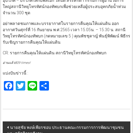
อุปโภค – บริโภคให้กับพลเอก วิสันติ สระศรีดา กรรมการผู้อำนวยการ
ใหญ่สถานีวิทยุโทรทัศน์กองทัพบกเพื่อช่วยเหลือผู้ประสบอุทกภัยน้ำท่วม
จำนวน 300 ชุด
อย่าพลาดชมภาพและบรรยากาศในรายการคืนคุณให้แผ่นดิน ออก
อากาศวันศุกร์ที่ 16 กันยายน พ.ศ.2565 เวลา 15.05น. – 15.30 น. สถานี
วิทยุโทรทัศน์กองทัพบก (กดหมายเลข 5 ) คุณพัชชุดาญ์ พันธุ์พิพัฒน์ พิธีกร
รับเชิญรายการคืนคุณให้แผ่นดิน
CR: รายการคืนคุณให้แผ่นดิน สถานีวิทยุโทรทัศน์กองทัพบก
อ่านแล้ว809 times!
แบ่งปันข่าวนี้ :
Facebook
Twitter
Line
Share
Post
นายสุชัย พงษ์เพียรชอบ ประธานคณะกรรมการการพัฒนาชุมชน