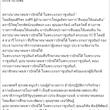
ประธานในพิธี
สถาปนาสมาคมชาวปักษ์ใต้ ในพระบรมราชูปถัมภ์ “
โดยมีคุณศิริพร จงศิริ ผู้อำนวยการใหญ่ผลิตรายการ”คืนคุณให้แผ่นดิน”
สถานีวิทยุโทรทัศน์กองทัพบก และ คุณอมรรัตน์ เครือสวัสดิ์ ช่างภาพ
รายการคืนคุณให้แผ่นดิน มาบันทึกเทปรายการคืนคุณให้แผ่นดิน วัน
สถาปนาสมาคมชาวปักษ์ใต้ ในพระบรมราชูปถัมภ์ ครบรอบ 90 ปี โดยมี
ส.ส.อารี ไกรนรา ที่ปรึกษาสมาคมชาวปักษ์ใต้ ในพระบรมราชูปถัมภ์ รอง
ประธานกรรมาธิการปกครองสภาผู้แทนราษฎร ประธานจัดงานวัน
สถาปนาสมาคมชาวปักษ์ใต้
ในพระบรมราชูปถัมภ์ พร้อมที่ปรึกษาสมาคมชาวปักษ์ใต้ ในพระบรม
ราชูปถัมภ์, อุปนายกสมาคมชาวปักษ์ใต้ในพระบรมราชูปถัมภ์, คณะ
กรรมการสมาคมชาวปักษ์ใต้ในพระบรมราชูปถัมภ์,
สมาชิกสมาคมชาวปักษ์ใต้ ในพระบรมราชูปถัมภ์ พร้อมแขกผู้มีเกียรติ
และพลตรี สุรเทพ หนูแก้ว รองผู้อำนวยการ สำนักปฎิบัติภารกิจรักษา
ความมั่นคงภายในภาคที่ 4 เป็นตัวแทนพลเอก พงษ์เทพ เทศประทีป
เลขาธิการมูลนิธิรัฐบุรุษพลเอก เปรม ติณสูลานนท์, นายกสมาคมคลอง
ไทยเพื่อการศึกษาและพัฒนา, คุณสุรพล เลอวิศิษฎ์
อุปนายกสมาคมชาวปักษ์ใต้ ในพระบรมราชูปถัมภ์, คุณอภิชัย พันธุ์พิพัฒน์