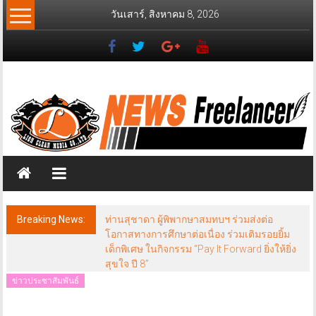
Skip
วันเสาร์, สิงหาคม 8, 2026
to
content
News
Freelancer
นิ
วส์
ฟรี
แลน
เซอร์
Breaking News:
ท่านสุชาดา ผู้พิพากษาสมทบฯ ร่วมส่งต่อ
โอกาสทางการศึกษาต่อเนื่อง ร่วมเติมรอยยิ้ม
เด็กพิเศษ ในกิจกรรม “Pay It Forward ยิ่งให้ยิ่ง
สุขใจ ปี 8”
ข่าวประชาสัมพันธ์