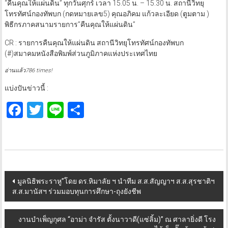
“คืนคุณให้แผ่นดิน” ทุกวันศุกร์ เวลา 15.05 น. – 15.30 น. สถานีวิทยุ
โทรทัศน์กองทัพบก (กดหมายเลข5) คุณอภิคม แก้วละเอียด (ตูมตาม )
พิธีกรภาคสนามรายการ”คืนคุณให้แผ่นดิน”
CR : รายการคืนคุณให้แผ่นดิน สถานีวิทยุโทรทัศน์กองทัพบก
(#)สมาคมหนังสือพิมพ์ส่วนภูมิภาคแห่งประเทศไทย
อ่านแล้ว786 times!
แบ่งปันข่าวนี้ :
Facebook
Twitter
Line
Share
Post
มูลนิธิพระราหู”โดย ดร.หิมาลัย ฯ นำทีม ส.ส.สัญญาฯ ส.ส.สุรชาติฯ
ส.ส.มานัสฯ ร่วมมอบทุนการศึกษา-ถุงยังชีพ
navigation
งานบำเพ็ญกุศล “อาม่า จำรัส ตั้งนาวาดี(แซ่ลิ้ม)” ณ ศาลายิ่งดี โรง