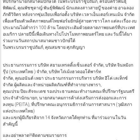
ที่ปรึกษานายกสมาคมปักษ์ใต้ ในพระบรมราชูปถัมภ, ครอบครัวพันธุ์
พิพัฒน์, คุณพัชชุดาญ์ พันธุ์พิพัฒน์ นักแสดงสาวสายบู๊ ของค่าย อาฉลอง
ภักดีวิจิตร หลังจากซุ่มเงียบเพื่อก่อตั้ง บริษัท เวลาเอ็นเตอร์เทนเม้น จำกัด
เพื่อเตรียมตัวผลิตภาพยนต์ไทยฟอร์มยักษ์สู่สายตาชาวโลก แต่ละเรื่อง งบ
ประมาณไม่ต่ำกว่า 100 ล้าน โดยประเดิมด้วยตลาดภาพยนตร์ที่ประเทศ
อเมริกา ปลายปีนี้เพื่อเดินทางไปโปรโมทภาพยนตร์ไทย และวันนี้ได้มา
ร่วมงานวันสถาปนาสมาคมชาวปักษ์ใต้
ในพระบรมราชูปถัมภ์, คุณสมชาย ศุภสัญญา
ประธานกรรมการ บริษัท สยามเทรดดิ้งเซ็นเตอร์ จำกัด, บริษัท จินหมิงก
รุ๊ป (ประเทศไทย ) จำกัด, บริษัท ไถ่เม้งฮวดออโต้พาร์ท
จำกัด, คุณอนันต์ เหยา ประธานกรรมการบริหาร บริษัท อีโค่ เลเท็กซ์
จำกัด ผู้ผลิตและจำหน่ายผลิตภัณฑ์ที่ทำจากยางพารา,
คุณเปรม ปิยะสัจจะเดช รองประธานคณะทำงานคณะที่ปรึกษารัฐมนตรี
ประจำสำนักนายก, นายกสมาคมการค้าส่งเสริมการส่งออกและการ
ลงทุน (PEITA), ที่ปรึกษาคณะอนุกรรมธิการด้านการศาสนาฯ (วุฒิสภา
แห่งประเทศไทย)
และแขกผู้มีเกียรติจาก 14 จังหวัดภาคใต้ทุกท่าน ที่มาร่วมงานในวัน
สำคัญนี้
และอย่าพลาด!!!ติดตามชมรายการ