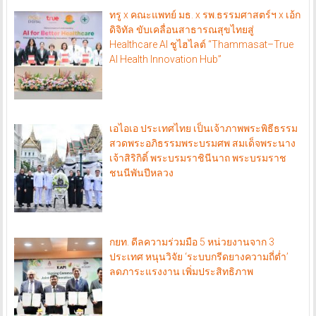
ทรู x คณะแพทย์ มธ. x รพ.ธรรมศาสตร์ฯ x เอ้ก
ดิจิทัล ขับเคลื่อนสาธารณสุขไทยสู่
Healthcare AI ชูไฮไลต์ “Thammasat–True
AI Health Innovation Hub”
เอไอเอ ประเทศไทย เป็นเจ้าภาพพระพิธีธรรม
สวดพระอภิธรรมพระบรมศพ สมเด็จพระนาง
เจ้าสิริกิติ์ พระบรมราชินีนาถ พระบรมราช
ชนนีพันปีหลวง
กยท. ดีลความร่วมมือ 5 หน่วยงานจาก 3
ประเทศ หนุนวิจัย ‘ระบบกรีดยางความถี่ต่ำ’
ลดภาระแรงงาน เพิ่มประสิทธิภาพ