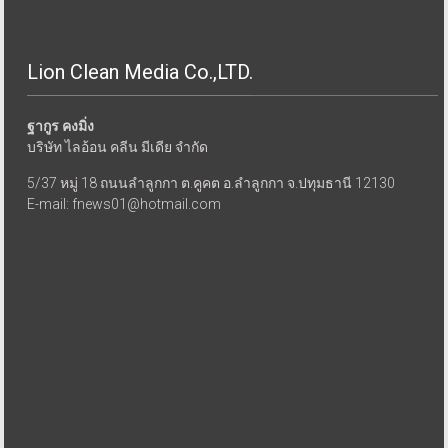
Lion Clean Media Co.,LTD.
ฐากูร คงมิ่ง
บริษัท ไลอ้อน คลีน มีเดีย จำกัด
5/37 หมู่ 18 ถนนลำลูกกา ต.คูคต อ.ลำลูกกา จ.ปทุมธานี 12130
E-mail: fnews01@hotmail.com