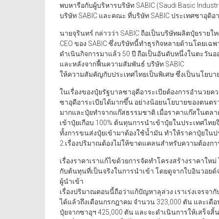
พบหารือกับผู้บริหารบริษัท SABIC (Saudi Basic Indus
บริษัท SABIC และคณะ ที่บริษัท SABIC ประเทศซาอุดิอาร
นายจุรินทร์ กล่าวว่า SABIC ถือเป็นบริษัทผลิตปุ๋ยรา
CEO ของ SABIC ซึ่งบริษัทนี้ทำธุรกิจหลายด้านโดยเฉพาะป
ดำเนินกิจการมาแล้ว 50 ปี ถือเป็นอันดับหนึ่งในตะวันอ
และหลังจากฟื้นความสัมพันธ์ บริษัท SABIC
ให้ความสัมคัญกับประเทศไทยเป็นพิเศษ ซึ่งเป็นนโยบา
ในเรื่องของปุ๋ยรัฐบาลซาอุดีอาระเบียต้องการอำนวย
ซาอุดีอาระเบียได้มากขึ้น อย่างน้อยนโยบายของตนตราบเ
มากและปุ๋ยทำจากแก๊สธรรมชาติ เมื่อราคาแก๊สในตลาดโล
เข้าปุ๋ยเกือบ 100% ต้นทุนการนำเข้าปุ๋ยในประเทศไ
ทั้งการขนส่งปุ๋ยเข้ามาต้องใช้น้ำมัน ทำให้ราคาปุ๋ยใน
2.เรื่องปริมาณต้องไม่ให้ขาดแคลนสำหรับความต้องก
เรื่องราคาเราแก้ไขด้วยการจัดทำโครงสร้างราคาใหม่ 
กับต้นทุนที่เป็นจริงในการนำเข้า โดยดูจากใบอินวอยด์จ
ผู้นำเข้า
เรื่องปริมาณตอนนี้ถือว่าแก้ปัญหาลุล่วง เราเร่งเจรจากั
ได้แล้วถึงเดือนกรกฎาคม จำนวน 323,000 ตัน และเดือนส
ปุ๋ยจากซาอุฯ 425,000 ตัน และจะดำเนินการให้เสร็จสิ