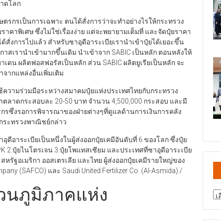
ตลาดโลก
เกษตรกรเป็นการเฉพาะ ตนได้สั่งการว่าจะทำอย่างไรให้กระทรวง
าพิเศษ ซึ่งไม่ใช่เรื่องง่าย แต่จะพยายามเต็มที่ และจัดปุ๋ยราคา
้สั่งการไปแล้ว สำหรับซาอุดีอาระเบียเรานำเข้าปุ๋ยได้เยอะขึ้น
อกาสเรานำเข้ามากขึ้นเดิม นำเข้าจาก SABIC เป็นหลัก ตอนหลังให้
งมาเดน ผลิตฟอสฟอรัสเป็นหลัก ส่วน SABIC ผลิตยูเรียเป็นหลัก จะ
จากแหล่งอื่นเพิ่มเติม
ยใช้ความร่วมมือระหว่างสมาคมปุ๋ยแห่งประเทศไทยกับกระทรวง
คาตลาดกระสอบละ 20-50 บาท จำนวน 4,500,000 กระสอบ และมี
กรซึ่งรอการพิจารณาของฝ่ายต่างๆที่ดูแลด้านการเงินการคลัง
รกระทรวงพาณิชย์กล่าว
อาระเบียเป็นหนึ่งในผู้ส่งออกปุ๋ยเคมีอันดับที่ 6 ของโลก ซึ่งปุ๋ย
ม NPK 2.ปุ๋ยไนโตรเจน 3.ปุ๋ยโพแทสเซียม และประเทศที่ซาอุดีอาระเบีย
ิล สหรัฐอเมริกา ออสเตรเลีย และไทย ผู้ส่งออกปุ๋ยเคมีรายใหญ่ของ
ompany (SAFCO) และ Saudi United Fertilizer Co. (Al-Asmida)./
วนภูมิภาคแห่ง
สา
ข่