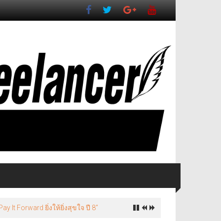
It Forward ยิ่งให้ยิ่งสุขใจ ปี 8”