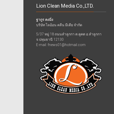
Lion Clean Media Co.,LTD.
ฐากูร คงมิ่ง
บริษัท ไลอ้อน คลีน มีเดีย จำกัด
5/37 หมู่ 18 ถนนลำลูกกา ต.คูคต อ.ลำลูกกา
จ.ปทุมธานี 12130
E-mail: fnews01@hotmail.com