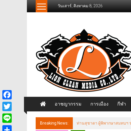
Skip
วันเสาร์, สิงหาคม 8, 2026
to
content
News
Freelancer
นิ
วส์
ฟรี
แลน
เซอร์
อาชญากรรม
การเมือง
กีฬา
Facebook
Twitter
Breaking News:
ท่านสุชาดา ผู้พิพากษาสมทบฯ ร่ว
Line