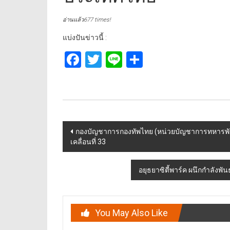
อ่านแล้ว677 times!
แบ่งปันข่าวนี้ :
Facebook
Twitter
Line
Share
Post
กองบัญชาการกองทัพไทย (หน่วยบัญชาการทหารพัฒนา
เคลื่อนที่ 33
navigation
อยุธยาซิตี้พาร์ค ผนึกกำลังพั
You May Also Like