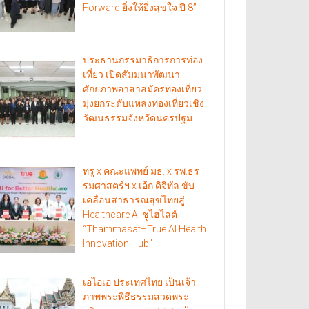
Forward ยิ่งให้ยิ่งสุขใจ ปี 8”
ประธานกรรมาธิการการท่อง
เที่ยว เปิดสัมมนาพัฒนา
ศักยภาพอาสาสมัครท่องเที่ยว
มุ่งยกระดับแหล่งท่องเที่ยวเชิง
วัฒนธรรมจังหวัดนครปฐม
ทรู x คณะแพทย์ มธ. x รพ.ธร
รมศาสตร์ฯ x เอ้ก ดิจิทัล ขับ
เคลื่อนสาธารณสุขไทยสู่
Healthcare AI ชูไฮไลต์
“Thammasat–True AI Health
Innovation Hub”
เอไอเอ ประเทศไทย เป็นเจ้า
ภาพพระพิธีธรรมสวดพระ