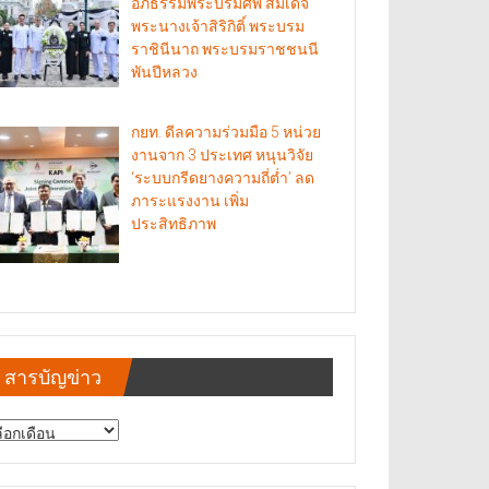
อภิธรรมพระบรมศพ สมเด็จ
พระนางเจ้าสิริกิติ์ พระบรม
ราชินีนาถ พระบรมราชชนนี
พันปีหลวง
กยท. ดีลความร่วมมือ 5 หน่วย
งานจาก 3 ประเทศ หนุนวิจัย
‘ระบบกรีดยางความถี่ต่ำ’ ลด
ภาระแรงงาน เพิ่ม
ประสิทธิภาพ
สารบัญข่าว
รบัญ
าว