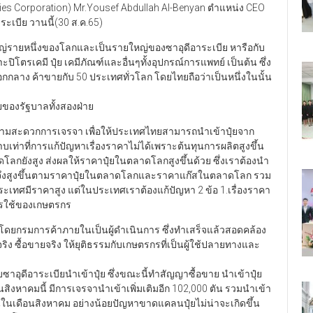
tries Corporation) Mr.Yousef Abdullah Al-Benyan ตำแหน่ง CEO
ะเบีย วานนี้(30 ส.ค.65)
ยใหญ่รายหนึ่งของโลกและเป็นรายใหญ่ของซาอุดีอาระเบีย หารือกับ
ิโตรเคมี ปุ๋ย เคมีภัณฑ์และอื่นๆทั้งอุปกรณ์การแพทย์ เป็นต้น ซึ่ง
อกกลาง ค้าขายกับ 50 ประเทศทั่วโลก โดยไทยถือว่าเป็นหนึ่งในนั้น
ยของรัฐบาลทั้งสองฝ่าย
ความสะดวกการเจรจา เพื่อให้ประเทศไทยสามารถนำเข้าปุ๋ยจาก
ท่าที่การแก้ปัญหาเรื่องราคาไม่ได้เพราะต้นทุนการผลิตสูงขึ้น
กยังสูง ส่งผลให้ราคาปุ๋ยในตลาดโลกสูงขึ้นด้วย ซึ่งเราต้องนำ
ทยจึงสูงขึ้นตามราคาปุ๋ยในตลาดโลกและราคาแก๊สในตลาดโลก รวม
ประเทศมีราคาสูง แต่ในประเทศเราต้องแก้ปัญหา 2 ข้อ 1.เรื่องราคา
ารใช้ของเกษตรกร
โดยกรมการค้าภายในเป็นผู้ดำเนินการ ซึ่งทำเสร็จแล้วสอดคล้อง
ริง ซื้อขายจริง ให้ยุติธรรมกับเกษตรกรที่เป็นผู้ใช้ปลายทางและ
บซาอุดีอาระเบียนำเข้าปุ๋ย ซึ่งขณะนี้ทำสัญญาซื้อขาย นำเข้าปุ๋ย
ิงหาคมนี้ มีการเจรจานำเข้าเพิ่มเติมอีก 102,000 ตัน รวมนำเข้า
้นในเดือนสิงหาคม อย่างน้อยปัญหาขาดแคลนปุ๋ยไม่น่าจะเกิดขึ้น