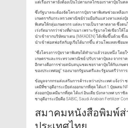
แต่เรื่องราคายังต้องเป็นไปตามกลไกของราคาปุ๋ยใน
ซึ่งรัฐบาลจะต้องจัดโครงการปุ๋ยราคาพิเศษช่วยเหลือ
เกษตรฯกับกระทรวงพาณิชย์ร่วมมือกันแสวงหาแหล่งปุ๋ยราค
พิเศษให้กลุ่มเกษตรกร แต่ละรายเป็นราคาตลาด ซึ่งตนได
เร่งรัดมากกว่าช่วงที่ผ่านมา เพราะรัฐบาลไฟเขียวให้โ
นำเข้าจากบริษัทมาเดน (MA’ADEN) ได้เพิ่มขึ้นด้วย ซึ่
นำเข้าฟอสฟอรัสกับยูเรียได้มากขึ้น ส่วนโพแทสเซียมหา
“ซึ่งโครงการปุ๋ยราคาพิเศษได้ทำมาแล้วรอบหนึ่ง โด
เกษตรฯและกระทรวงพาณิชย์ ปรับราคาปุ๋ยลง จากรา
อีกทางคือการช่วยสนับสนุนชดเชยราคาปุ๋ยให้กับเกษตร
ของประเทศอยู่” รองนายกรัฐมนตรีและรัฐมนตรีว่ากา
ข้อมูลจากกรมส่งเสริมการค้าระหว่างประเทศ แจ้งว่า ซาอุดี
เคมีที่ซาอุดีอาระเบียส่งออกมากที่สุด ได้แก่ 1.ปุ๋ยผส
ส่งออกปุ๋ยเคมีมากที่สุด ได้แก่ อินเดีย บังกลาเทศ บราซ
ซาอุดีอาระเบียคือ SABIC, Saudi Arabian Fertilizer C
สมาคมหนังสือพิมพ์ส่
ประเทศไทย