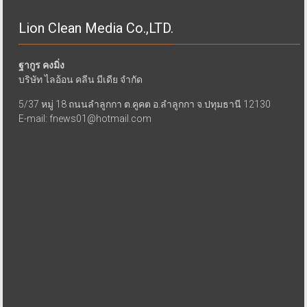
Lion Clean Media Co.,LTD.
ฐากูร คงมิ่ง
บริษัท ไลอ้อน คลีน มีเดีย จำกัด
5/37 หมู่ 18 ถนนลำลูกกา ต.คูคต อ.ลำลูกกา จ.ปทุมธานี 12130
E-mail: fnews01@hotmail.com