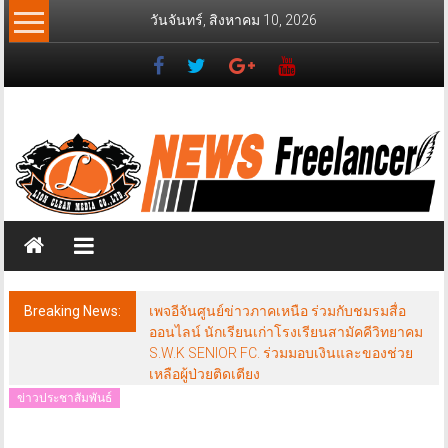
Skip
วันจันทร์, สิงหาคม 10, 2026
to
content
News
Freelancer
นิ
วส์
ฟรี
แลน
เซอร์
Breaking News:
เพจอีจันศูนย์ข่าวภาคเหนือ ร่วมกับชมรมสื่อ
ออนไลน์ นักเรียนเก่าโรงเรียนสามัคคีวิทยาคม
S.W.K SENIOR FC. ร่วมมอบเงินและของช่วย
เหลือผู้ป่วยติดเตียง
ข่าวประชาสัมพันธ์