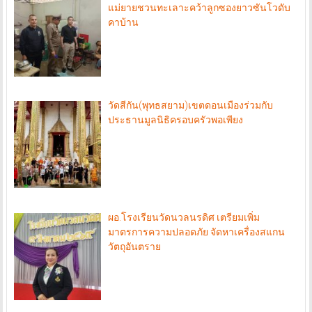
แม่ยายชวนทะเลาะคว้าลูกซองยาวซันโวดับ
คาบ้าน
วัดสีกัน(พุทธสยาม)เขตดอนเมืองร่วมกับ
ประธานมูลนิธิครอบครัวพอเพียง
ผอ.โรงเรียนวัดนวลนรดิศ เตรียมเพิ่ม
มาตรการความปลอดภัย จัดหาเครื่องสแกน
วัตถุอันตราย