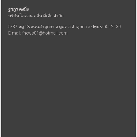
ฐากูร คงมิ่ง
บริษัท ไลอ้อน คลีน มีเดีย จำกัด
5/37 หมู่ 18 ถนนลำลูกกา ต.คูคต อ.ลำลูกกา จ.ปทุมธานี 12130
E-mail: fnews01@hotmail.com