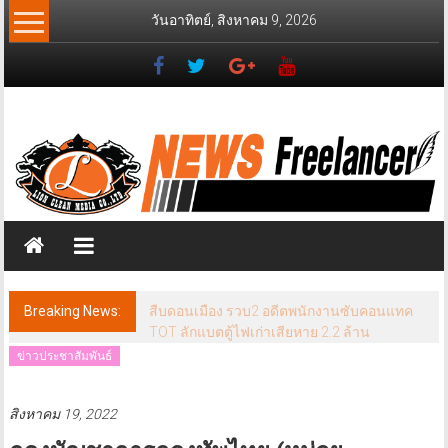
Skip
วันอาทิตย์, สิงหาคม 9, 2026
to
content
News
Freelancer
นิ
วส์
ฟรี
แลน
เซอร์
Breaking News:
สืบดอนเมือง รวบ2 อดีตพนักงานซับคอนแทค
TOT ลักแบตตู้ไฟเก่าเสียหาย 2.2 ล้าน
ข่าวประชาสัมพันธ์
สิงหาคม 19, 2022