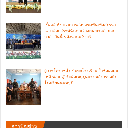
เริ่มแล้ว!!ขบวนการสอบแข่งขันเพื่อสรรหา
และเลือกสรรพนักงานจ้างเทศบาลตำบลป่า
ก่อดำ วันนี้ 8 สิงหาคม 2569
ผู้การโคราชสั่งเข้มทุกโรงเรียน ย้ำซ้อมแผน
“หนี-ซ่อน-สู้” รับมือเหตุรุนแรง หลังกราดยิง
โรงเรียนนนทบุรี
สารบัญข่าว