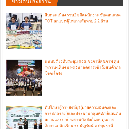
ข่าวเด่นประจำวัน
สืบดอนเมือง รวบ2 อดีตพนักงานซับคอนแทค
TOT ลักแบตตู้ไฟเก่าเสียหาย 2.2 ล้าน
นนทบุรี เวทีประชุม ศจย. ชงภาษีสุขภาพ คุม
“หวาน-เค็ม-เมา-ควัน“ ลดการเข้าถึงสินค้าก่อ
โรคเรื้อรัง
ที่ปรึกษาผู้ว่าฯสิงห์บุรี(ฝ่ายความมั่นคงและ
การปกครอง )และประธานกลุ่มพิทักษ์แผ่นดิน
สยามและปกป้องราชบัลลังก์ มอบทุนการ
ศึกษาแก่นักเรียน รร.ธัญรัตน์ จ.ปทุมธานี