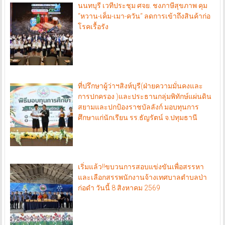
นนทบุรี เวทีประชุม ศจย. ชงภาษีสุขภาพ คุม
“หวาน-เค็ม-เมา-ควัน“ ลดการเข้าถึงสินค้าก่อ
โรคเรื้อรัง
ที่ปรึกษาผู้ว่าฯสิงห์บุรี(ฝ่ายความมั่นคงและ
การปกครอง )และประธานกลุ่มพิทักษ์แผ่นดิน
สยามและปกป้องราชบัลลังก์ มอบทุนการ
ศึกษาแก่นักเรียน รร.ธัญรัตน์ จ.ปทุมธานี
เริ่มแล้ว!!ขบวนการสอบแข่งขันเพื่อสรรหา
และเลือกสรรพนักงานจ้างเทศบาลตำบลป่า
ก่อดำ วันนี้ 8 สิงหาคม 2569