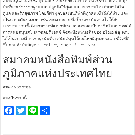
สนับสนุนสโมสรชลบุรี เอฟซี เป็นระยะเวลากว่าทศวรรษ ด้วยความมุ่ง
มั่นที่จะสร้างรากฐานและปลูกฝังให้ผู้คนและเยาวชนไทยหันมาใส่ใจ
ดูแล และรักสุขภาพ โดยกีฬาฟุตบอลเป็นกีฬาที่ทุกคนเข้าถึงได้ง่าย และ
เป็นความฝันของเยาวชนไทยมากมาย ที่สร้างแรงบันดาลใจให้กับ
เยาวชน รวมทั้งยังสามารถพัฒนาทักษะจนต่อยอดเป็นอาชีพในอนาคตได้
การสนับสนุนสโมสรชลบุรี เอฟซี จึงสะท้อนพันธกิจของเอไอเอ สู่ชุมชน
ได้เป็นอย่างดี ว่าเรามุ่งมั่นที่จะสนับสนุนให้คนไทยมีสุขภาพและชีวิตที่ดี
ขึ้นตามคำมั่นสัญญา Healthier, Longer, Better Lives
สมาคมหนังสือพิมพ์ส่วน
ภูมิภาคแห่งประเทศไทย
อ่านแล้ว830 times!
แบ่งปันข่าวนี้ :
Facebook
Twitter
Line
Share