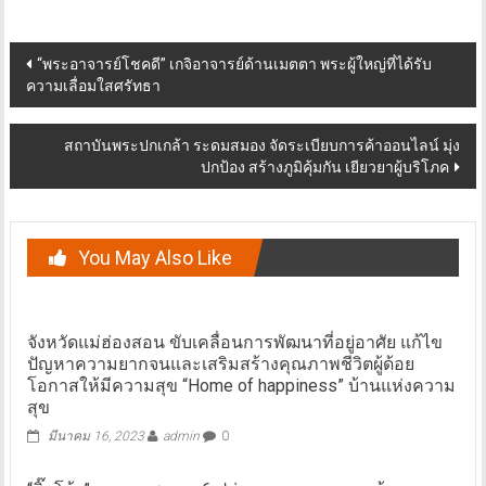
Post
“พระอาจารย์โชคดี” เกจิอาจารย์ด้านเมตตา พระผู้ใหญ่ที่ได้รับ
ความเลื่อมใสศรัทธา
navigation
สถาบันพระปกเกล้า ระดมสมอง จัดระเบียบการค้าออนไลน์ มุ่ง
ปกป้อง สร้างภูมิคุ้มกัน เยียวยาผู้บริโภค
You May Also Like
จังหวัดแม่ฮ่องสอน ขับเคลื่อนการพัฒนาที่อยู่อาศัย แก้ไข
ปัญหาความยากจนและเสริมสร้างคุณภาพชีวิตผู้ด้อย
โอกาสให้มีความสุข “Home of happiness” บ้านแห่งความ
สุข
มีนาคม 16, 2023
admin
0