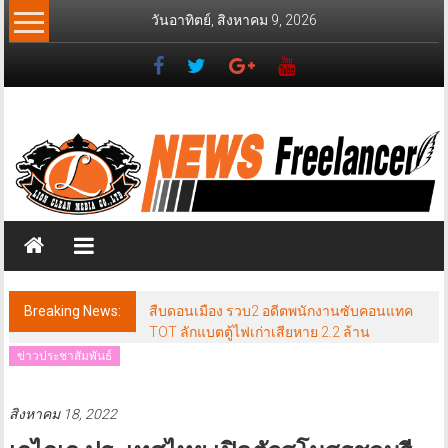
Skip
วันอาทิตย์, สิงหาคม 9, 2026
to
content
News
Freelancer
นิ
วส์
ฟรี
แลน
เซอร์
Breaking News:
สืบดอนเมือง รวบ2 อดีตพนักงานซับคอนแทค
TOT ลักแบตตู้ไฟเก่าเสียหาย 2.2 ล้าน
ข่าวประชาสัมพันธ์
สิงหาคม 18, 2022