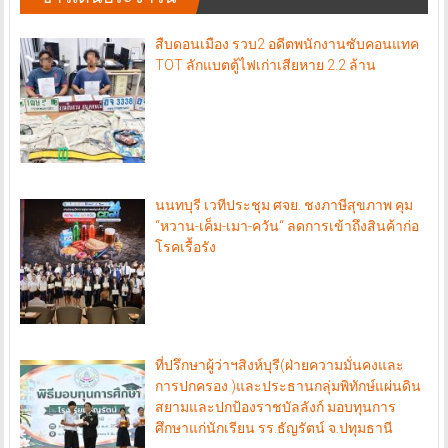
สืบดอนเมือง รวบ2 อดีตพนักงานซับคอนแทค
TOT ลักแบตตู้ไฟเก่าเสียหาย 2.2 ล้าน
นนทบุรี เวทีประชุม ศจย. ชงภาษีสุขภาพ คุม
“หวาน-เค็ม-เมา-ควัน“ ลดการเข้าถึงสินค้าก่อ
โรคเรื้อรัง
ที่ปรึกษาผู้ว่าฯสิงห์บุรี(ฝ่ายความมั่นคงและ
การปกครอง )และประธานกลุ่มพิทักษ์แผ่นดิน
สยามและปกป้องราชบัลลังก์ มอบทุนการ
ศึกษาแก่นักเรียน รร.ธัญรัตน์ จ.ปทุมธานี