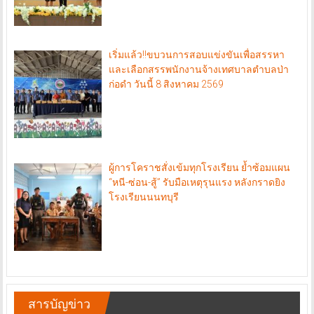
เริ่มแล้ว!!ขบวนการสอบแข่งขันเพื่อสรรหา
และเลือกสรรพนักงานจ้างเทศบาลตำบลป่า
ก่อดำ วันนี้ 8 สิงหาคม 2569
ผู้การโคราชสั่งเข้มทุกโรงเรียน ย้ำซ้อมแผน
“หนี-ซ่อน-สู้” รับมือเหตุรุนแรง หลังกราดยิง
โรงเรียนนนทบุรี
สารบัญข่าว