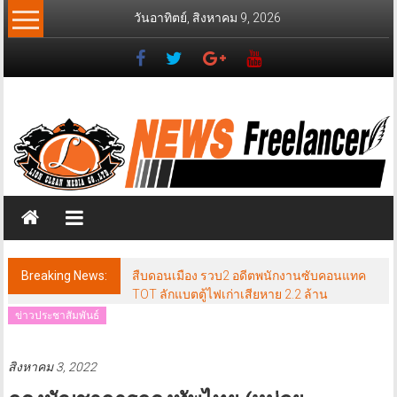
Skip
วันอาทิตย์, สิงหาคม 9, 2026
to
content
News
Freelancer
นิ
วส์
ฟรี
แลน
เซอร์
Breaking News:
สืบดอนเมือง รวบ2 อดีตพนักงานซับคอนแทค
TOT ลักแบตตู้ไฟเก่าเสียหาย 2.2 ล้าน
ข่าวประชาสัมพันธ์
สิงหาคม 3, 2022