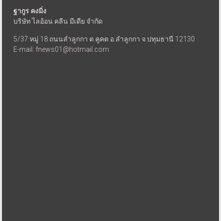
ฐากูร คงมิ่ง
บริษัท ไลอ้อน คลีน มีเดีย จำกัด
5/37 หมู่ 18 ถนนลำลูกกา ต.คูคต อ.ลำลูกกา จ.ปทุมธานี 12130
E-mail: fnews01@hotmail.com