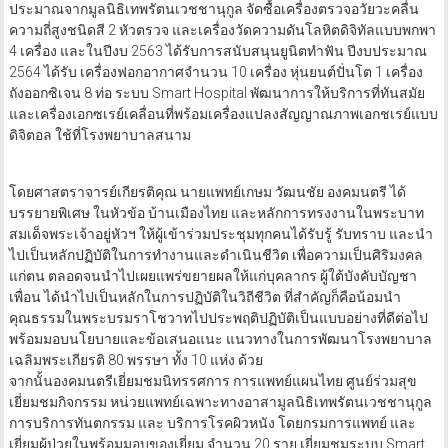
ทั้งนี้ ในปี 2562 ได้รับพระมหากรุณาธิคุณพระราชทานสนับสนุนงบ
ประมาณจากมูลนิธิเทพรัตนเวชชานุกูล จัดซื้อเครื่องตรวจอวัยวะคลื่น
ความถี่สูงชนิดสี 2 หัวตรวจ และเครื่องวัดความดันโลหิตดิจิทัลแบบพกพา
4 เครื่อง และในปีงบ 2563 ได้รับการสนับสนุนยูนิตทำฟัน ปีงบประมาณ
2564 ได้รับ เครื่องฟอกอากาศจำนวน 10 เครื่อง หุ่นยนต์ปั่นโต 1 เครื่อง
ถังออกซิเจน 8 ท่อ ระบบ Smart Hospital พัฒนาการให้บริการที่ทันสมัย
และเครื่องเอกซเรย์เคลื่อนที่พร้อมเครื่องแปลงสัญญาณภาพเอกชเรย์แบบ
ดิจิตอล ใช้ที่โรงพยาบาลสนาม
โดยศาสตราจารย์เกียรติคุณ นายแพทย์เกษม วัฒนชัย องคมนตรี ได้
บรรยายพิเศษ ในหัวข้อ บ้านเมืองไทย และหลักการทรงงานในพระบาท
สมเด็จพระเจ้าอยู่หัวฯ ให้ผู้เข้าร่วมประชุมทุกคนได้รับรู้ รับทราบ และนำ
ไปเป็นหลักปฏิบัติในการทำงานและดำเนินชีวิต เพื่อความเป็นศิริมงคล
แก่ตน ตลอดจนนำไปเผยแพร่ขยายผลให้แก่บุคลากร ผู้ใต้บังคับบัญชา
เพื่อน ได้นำไปเป็นหลักในการปฏิบัติในวิถีชีวิต ที่สำคัญก็คือน้อมนำ
คุณธรรมในพระบรมราโชวาทไปประพฤติปฏิบัติเป็นแบบอย่างที่ดีต่อไป
พร้อมมอบนโยบายและข้อเสนอแนะ แนวทางในการพัฒนาโรงพยาบาล
เฉลิมพระเกียรติ 80 พรรษา ทั้ง 10 แห่ง ด้วย
จากนั้นองคมนตรีเยี่ยมชมนิทรรศการ การแพทย์แผนไทย ศูนย์ร่วมสุข
เยี่ยมชมกิจกรรม หน่วยแพทย์เฉพาะทางอาสามูลนิธิเทพรัตนเวชชานุกูล
การบริการทันตกรรม และ บริการโรคผิวหนัง โดยกรมการแพทย์ และ