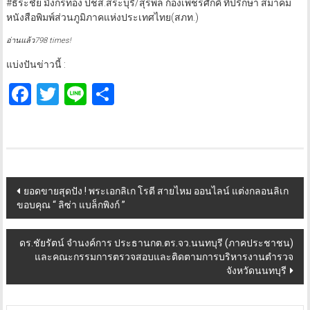
สร้างความเชื่อมั่นในการใช้ยาสมุนไพร
#ธีระชัย มังกรทอง ปชส.สระบุรี/สุรพล ก้องเพชรศักคิ์ ที่ปรึกษา สมาคม
หนังสือพิมพ์ส่วนภูมิภาคแห่งประเทศไทย(สภท.)
อ่านแล้ว798 times!
แบ่งปันข่าวนี้ :
Facebook
Twitter
Line
Share
Post
ยอดขายสุดปัง ! พระเอกลิเก โรตี สายไหม ออนไลน์ แต่งกลอนลิเก
ขอบคุณ “ ลิซ่า แบล็กพิงก์ ”
navigation
ดร.ชัยรัตน์ จำนงค์การ ประธานกต.ตร.จว.นนทบุรี (ภาคประชาชน)
และคณะกรรมการตรวจสอบและติดตามการบริหารงานตำรวจ
จังหวัดนนทบุรี