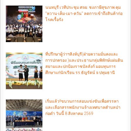
นนทบุรี เวทีประชุม ศจย. ชงภาษีสุขภาพ คุม
“หวาน-เค็ม-เมา-ควัน“ ลดการเข้าถึงสินค้าก่อ
โรคเรื้อรัง
ที่ปรึกษาผู้ว่าฯสิงห์บุรี(ฝ่ายความมั่นคงและ
การปกครอง )และประธานกลุ่มพิทักษ์แผ่นดิน
สยามและปกป้องราชบัลลังก์ มอบทุนการ
ศึกษาแก่นักเรียน รร.ธัญรัตน์ จ.ปทุมธานี
เริ่มแล้ว!!ขบวนการสอบแข่งขันเพื่อสรรหา
และเลือกสรรพนักงานจ้างเทศบาลตำบลป่า
ก่อดำ วันนี้ 8 สิงหาคม 2569