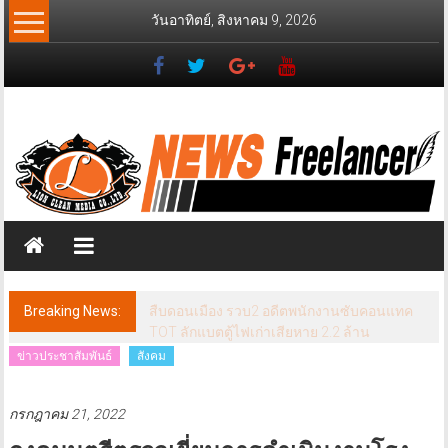
Skip
วันอาทิตย์, สิงหาคม 9, 2026
to
content
News
Freelancer
นิ
วส์
ฟรี
แลน
เซอร์
Breaking News:
นนทบุรี เวทีประชุม ศจย. ชงภาษีสุขภาพ คุม
“หวาน-เค็ม-เมา-ควัน“ ลดการเข้าถึงสินค้าก่อ
โรคเรื้อรัง
ข่าวประชาสัมพันธ์
สังคม
กรกฎาคม 21, 2022