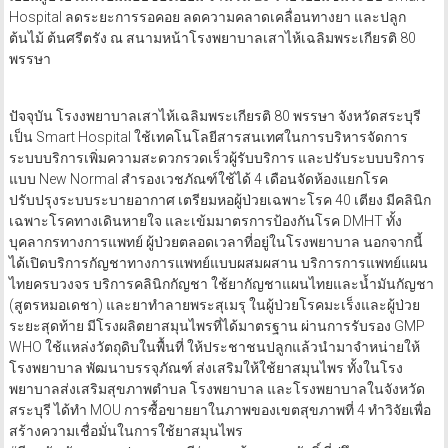
เยี่ยมผู้ป่วยในพร้อมมอบของเยี่ยม จำนวน 20 ราย เยี่ยมชมระบบ Smart
Hospital ลดระยะการรอคอย ลดความคลาดเคลื่อนทางยา และปลูก
ต้นไม้ ต้นศรีตรัง ณ สนามหน้าโรงพยาบาลเสาไห้เฉลิมพระเกียรติ 80
พรรษา
ปัจจุบัน โรงงพยาบาลเสาไห้เฉลิมพระเกียรติ 80 พรรษา จังหวัดสระบุรี
เป็น Smart Hospital ใช้เทคโนโลยีสารสนเทศในการบริหารจัดการ
ระบบบริการเพิ่มความสะดวกรวดเร็วผู้รับบริการ และปรับระบบบริการ
แบบ New Normal สำรองเวชภัณฑ์ใช้ได้ 4 เดือนจัดห้องแยกโรค
ปรับปรุงระบบระบายอากาศ เตรียมหอผู้ป่วยเฉพาะโรค 40 เตียง มีคลินิก
เฉพาะโรคทางเดินหายใจ และเข้มมาตรการป้องกันโรค DMHT ทั้ง
บุคลากรทางการแพทย์ ผู้ป่วยตลอดเวลาที่อยู่ในโรงพยาบาล นอกจากนี้
ได้เปิดบริการกัญชาทางการแพทย์แบบผสมผสาน บริการการแพทย์แผน
ไทยครบวงจร บริการคลินิกกัญชา ใช้ยากัญชาแผนไทยและน้ำมันกัญชา
(สูตรหมอเดชา) และยาทำลายพระสุเมรุ ในผู้ป่วยโรคมะเร็งและผู้ป่วย
ระยะสุดท้าย มีโรงผลิตยาสมุนไพรที่ได้มาตรฐาน ผ่านการรับรอง GMP
WHO ใช้แหล่งวัตถุดิบในพื้นที่ ให้ประชาชนปลูกแล้วนำมาจำหน่ายให้
โรงพยาบาล พัฒนาบรรจุภัณฑ์ ส่งเสริมให้ใช้ยาสมุนไพร ทั้งในโรง
พยาบาลส่งเสริมสุขภาพตำบล โรงพยาบาล และโรงพยาบาลในจังหวัด
สระบุรี ได้ทำ MOU การซื้อขายยาในภาพของเขตสุขภาพที่ 4 ทำวิจัยเพื่อ