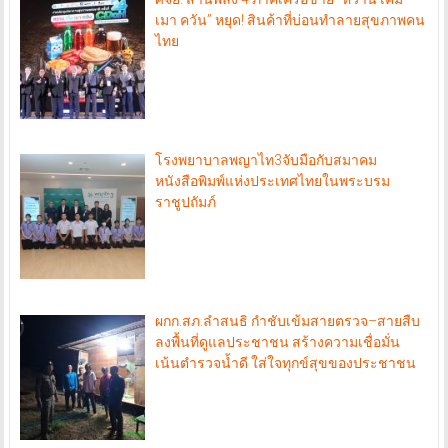
เมา ควัน” หยุด! สินค้าที่บ่อนทำลายสุขภาพคน
ไทย
โรงพยาบาลพญาไท3จับมือกับสมาคม
หนังสือพิมพ์แห่งประเทศไทยในพระบรม
ราชูปถัมภ์
ผกก.สภ.ลำสนธิ กำชับเข้มสายตรวจ–สายสืบ
ลงพื้นที่ดูแลประชาชน สร้างความเชื่อมั่น
เน้นตำรวจน้ำดี ใส่ใจทุกข์สุขของประชาชน