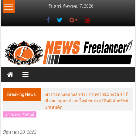
Skip
วันศุกร์, สิงหาคม 7, 2026
to
content
News
Freelancer
นิ
วส์
ฟรี
แลน
เซอร์
Breaking News:
ตำรวจทางหลวงลำปาง รวบชายฉี่ม่วงวัย 42 ปี
ขี่ จยย. ซุกยาบ้า ยาไอซ์ พบประวัติคดี ลักทรัพย์
ยาเสพติด
ข่าวประชาสัมพันธ์
มิถุนายน 28, 2022