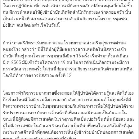
ในการปฏิบัติหน้าที่การดำเนินงาน มีกิจกรรมสับเปลี่ยนหมุนเวียนไม่ซ้ำ
กัน มีการนำเสนอให้ผู้เข้าบำบัดเกิดจิตสำนึกรักตัวเอง รักครอบครัว นั่น
เป็นส่วนหนึ่งที่ สภ.หนองแค สามารถดำเนินกิจกรรมโครงการชุมชน
ยั่งยืนฯ จนเกิดผลสำเร็จในวันนี้
ด้าน นางศรีภัทรา ร่มพุฒตาล ผอ.โรงพยาบาลส่งเสริมสุขภาพตำบล
หนองโรง กล่าวว่า ปีนี้ได้นำผู้ที่มีผลตรวจสารเสพติดในปัสสาวะเข้า
บำบัด ฟื้นฟู ตามโครงการชุมชนยั่งยืนฯ 16 ครั้ง เริ่มทำมาตั้งแต่เดือน
มี.ค. 2565 มีผู้เข้าร่วมโครงการ 49 คน ในการดำเนินกิจกรรมจะมีการ
ตรวจปัสสาวะทุกครั้ง ในวันนี้ก่อนมาร่วมกิจกรรมงานวันต้านยาเสพติด
โลกได้ทำการตรวจปัสสาวะ ครั้งที่ 12
โดยการทำกิจกรรมมากมายซึ่งจะสอนให้ผู้บำบัดได้ความรู้และคิดได้เอง
ถึงเรื่องไหนดี ไม่ดี รวมถึงการออกกำลังกาย การสวดมนต์ ในทุกครั้งที่มี
กิจกรรมทางชาวบ้านในชุมชนจะช่วยกันทำอาหารเพื่อให้ผู้บำบัดได้ร่วม
รับประทานอาหารกับทางเจ้าหน้าที่เพื่อความสนิทและเป็นกันเอง ใน
ขณะนี้มีผู้ที่เคยมีสารเสพติดในร่างกายคิดเป็นเปอร์เซ็นต์นั้นน้อยลง และ
ผู้ไม่มีสารเสพติดในตัวเลย 9 คน ถือว่าเป็นที่น่าพึงพอใจ แต่ยังไม่ถึงที่สุด
เพราะทางเจ้าหน้าที่ทุกคนต้องการเห็น ผู้เข้าร่วมบำบัดปลอดสารเสพติด
ทุกคน เพื่อครอบครัว และชุมชนที่ยังยืนฯ