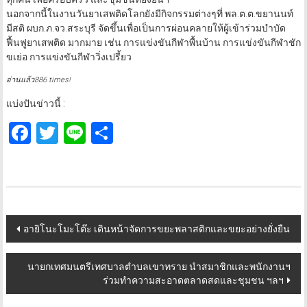
นอกจากนี้ในงานวันยาเสพติดโลกยังมีกิจกรรมต่างๆที่ พล.ต.ต.ขยานนท์
มีสติ ผบก.ภ.จว.สระบุรี จัดขึ้นเพื่อเป็นการผ่อนคลายให้ผู้เข้าร่วมบำบัด
ฟื้นฟูยาเสพติด มากมาย เช่น การแข่งขันกีฬาพื้นบ้าน การแข่งขันกีฬาชัก
ขเย่อ การแข่งขันกีฬาวิ่งเปรี้ยว
อ่านแล้ว886 times!
แบ่งปันข่าวนี้ :
Facebook
Twitter
Line
Share
Post
อายิโนะโมะโต๊ะ เดินหน้าจัดการขยะพลาสติกและขยะอย่างยั่งยืน
navigation
นายกเทศมนตรีเทศบาลตำบลเขาทราย นำสมาชิกและพนักงานฯ
ร่วมทำความสะอาดตลาดสดและชุมชน ฯลฯ