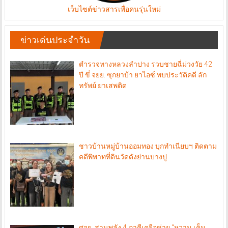
เว็บไซต์ข่าวสารเพื่อคนรุ่นใหม่
ข่าวเด่นประจำวัน
ตำรวจทางหลวงลำปาง รวบชายฉี่ม่วงวัย 42
ปี ขี่ จยย. ซุกยาบ้า ยาไอซ์ พบประวัติคดี ลัก
ทรัพย์ ยาเสพติด
ชาวบ้านหมู่บ้านออมทอง บุกทำเนียบฯ ติดตาม
คดีพิพาทที่ดินวัดดังย่านบางปู
ศจย. สานพลัง 4 ภาคีเครือข่าย “หวาน เค็ม