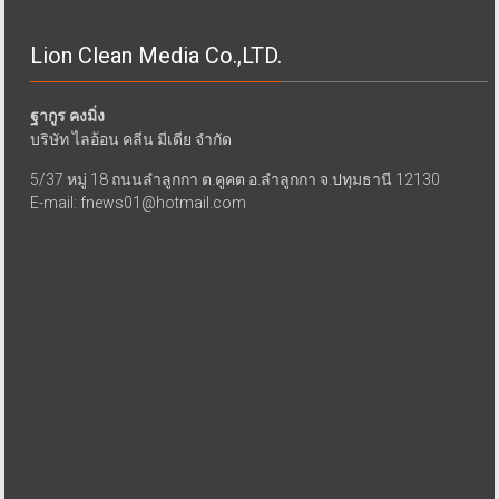
Lion Clean Media Co.,LTD.
ฐากูร คงมิ่ง
บริษัท ไลอ้อน คลีน มีเดีย จำกัด
5/37 หมู่ 18 ถนนลำลูกกา ต.คูคต อ.ลำลูกกา จ.ปทุมธานี 12130
E-mail: fnews01@hotmail.com