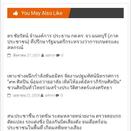
You May Also Like
ดร.ชัยรัตน์ จำนงค์การ ประธาน กต.ตร. จว.นนทบุรี (ภาค
ประชาชน) ที่ปรึกษารัฐมนตรีกระทรวงว่าการเกษตรและ
สหกรณ์
สิงหาคม 27, 2021
admin
0
เพาะช่างผนึกกำลังพันธมิตร จัดงานปฐมทัศน์นิทรรศการ
“๙๓ ศิลปิน น้อมถวายอาลัย เทิดไท้องค์อัคราภิรักษศิลปิน”
ชวนศิลปินทั่วไทยร่วมสร้างประวัติศาสตร์แห่งศรัทธา
เมษายน 22, 2026
admin
0
สน.ประชาชื่น กวดขัน ระดมหลายหน่วยงาน ตรวจสอบรถ
ดัดแปลง รถแต่งซิ่ง ป้องกันบิดเสียงดัง จนเดือดร้อน
ประชาชนในพื้นที่ เกิดมลพิษทางเสียง