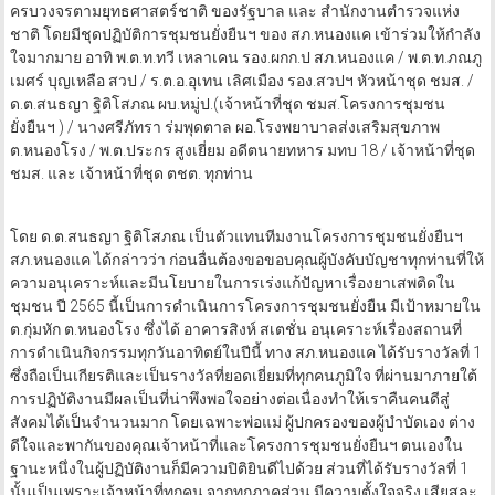
ครบวงจรตามยุทธศาสตร์ชาติ ของรัฐบาล และ สำนักงานตำรวจแห่ง
ชาติ โดยมีชุดปฏิบัติการชุมชนยั่งยืนฯ ของ สภ.หนองแค เข้าร่วมให้กำลัง
ใจมากมาย อาทิ พ.ต.ท.ทวี เหลาเคน รอง.ผกก.ป สภ.หนองแค / พ.ต.ท.ภณภู
เมศร์ บุญเหลือ สวป / ร.ต.อ.อุเทน เลิศเมือง รอง.สวปฯ หัวหน้าชุด ชมส. /
ด.ต.สนธญา ฐิติโสภณ ผบ.หมู่ป.(เจ้าหน้าที่ชุด ชมส.โครงการชุมชน
ยั่งยืนฯ ) / นางศรีภัทรา ร่มพุดตาล ผอ.โรงพยาบาลส่งเสริมสุขภาพ
ต.หนองโรง / พ.ต.ประกร สูงเยี่ยม อดีตนายทหาร มทบ 18 / เจ้าหน้าที่ชุด
ชมส. และ เจ้าหน้าที่ชุด ตชต. ทุกท่าน
โดย ด.ต.สนธญา ฐิติโสภณ เป็นตัวแทนทีมงานโครงการชุมชนยั่งยืนฯ
สภ.หนองแค ได้กล่าวว่า ก่อนอื่นต้องขอขอบคุณผู้บังคับบัญชาทุกท่านที่ให้
ความอนุเคราะห์และมีนโยบายในการเร่งแก้ปัญหาเรื่องยาเสพติดใน
ชุมชน ปี 2565 นี้เป็นการดำเนินการโครงการชุมชนยั่งยืน มีเป้าหมายใน
ต.กุ่มหัก ต.หนองโรง ซึ่งได้ อาคารสิงห์ สเตชั่น อนุเคราะห์เรื่องสถานที่
การดำเนินกิจกรรมทุกวันอาทิตย์ในปีนี้ ทาง สภ.หนองแค ได้รับรางวัลที่ 1
ซึ่งถือเป็นเกียรติและเป็นรางวัลที่ยอดเยี่ยมที่ทุกคนภูมิใจ ที่ผ่านมาภายใต้
การปฏิบัติงานมีผลเป็นที่น่าพึงพอใจอย่างต่อเนื่องทำให้เราคืนคนดีสู่
สังคมได้เป็นจำนวนมาก โดยเฉพาะพ่อแม่ ผู้ปกครองของผู้บำบัดเอง ต่าง
ดีใจและพากันของคุณเจ้าหน้าที่และโครงการชุมชนยั่งยืนฯ ตนเองใน
ฐานะหนึ่งในผู้ปฏิบัติงานก็มีความปิติยินดีไปด้วย ส่วนที่ได้รับรางวัลที่ 1
นั้นเป็นเพราะเจ้าหน้าที่ทุกคน จากทุกภาคส่วน มีความตั้งใจจริง เสียสละ