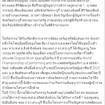
ฤต อัตถะสัมปุญณะ รองนายกองค์การบริหารส่วนจังหวัดสระบุรี ,
ดร.มงคล ศิริพัฒนกุล ที่ปรึกษาผู้บัญชาการตำรวจภูธรภาค 1 , นายพล
วรรธณ์ เทียนชัยมงคล ปลัดจังหวัดสระบุรี นายดุรงค์ฤทธิ์ ศิริวัฒนพันธ์
นายอำเภอแก่งคอย , นางสาวอังคณา อ้นขวัญเมือง ผู้บัญชาการเรือนจำ
จังหวัดสระบุรี หน่วยงานภาครัฐ ภาคเอกชน แขกผู้มีเกียรติ ประชาชน
นักเรียนนิสิตนักศึกษา เข้าร่วมในพิธีจำนวนมาก
ในกิจกรรม ได้รับเกียรติจาก อาจารย์ต๋อง เทวัญ ทรัพย์แสนยากร นักเป่า
แซ็กโซโฟนมือหนึ่งของไทย ที่มาร่วมบรรเลงเพลงโดยใช้ขลุ่ยน้ำเต้า
และ ทาง พ.ต.อ.สิงห์ สิงห์เดช รอง ผบก.ภ.จว.สระบุรี ได้เชิญ ด.ญ.วิมล
วรรณ ทรายสถิต หรือ น้องเพ็ชร แชมป์โลกการบรรเลงกีตาร์ไฟฟ้า
ประเภท Original Work รุ่นอายุไม่เกิน 8 ปี จากการแข่งขัน World
Championship of performing arts ประเทศสหรัฐอเมริกา น.ส.ณัชชา
รัตน์ วงศ์หฤทัย หรือมิ้งค์ สระบุรี แชมป์โลกสนุกเกอร์หญิงอาชีพ ปี 2022
และ น.ส.พิมพ์ชนก หรือเจล เพิ่มพูน แชมป์สนุ๊กเกอร์ยุวชนประเทศไทย ปี
2020 ซึ่งเป็นเด็กและเยาวชนชาวจังหวัดสระบุรี ร่วมการแสดงโชว์อีก
ด้วย นอกจากนี้ ยังมีการแสดงและร่วม กิจกรรมสันธนาการของผู้เข้าร่วม
บำบัดตามโครงการอีกด้วย
ในปี 2565 นี้ภายใต้งานกิจกรรมวันต่อต้านยาเสพติดโลก สภ.หนองแค
ภายใต้การนำของ พ.ต.อ.สถิตย์ สังข์ประไพ ได้รับรางวัลที่ 1 ของชุมชน
ยั่งยืนดีเด่น ของ ภ.จว.สระบุรี ซึ่งเป็นโครงการแก้ไขปัญหายาเสพติดแบบ