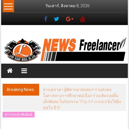
Skip
วันเสาร์, สิงหาคม 8, 2026
to
content
News
Freelancer
นิ
วส์
ฟรี
แลน
เซอร์
Breaking News:
ท่านสุชาดา ผู้พิพากษาสมทบฯ ร่วมส่งต่อ
โอกาสทางการศึกษาต่อเนื่อง ร่วมเติมรอยยิ้ม
เด็กพิเศษ ในกิจกรรม “Pay It Forward ยิ่งให้ยิ่ง
สุขใจ ปี 8”
ข่าวประชาสัมพันธ์