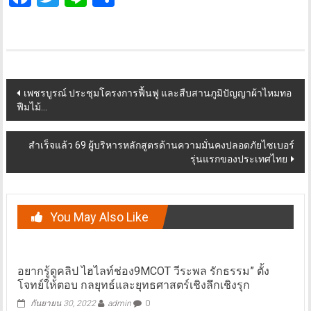
Post
เพชรบูรณ์ ประชุมโครงการฟื้นฟู และสืบสานภูมิปัญญาผ้าไหมทอ
ฟืมไม้…
navigation
สำเร็จแล้ว 69 ผู้บริหารหลักสูตรด้านความมั่นคงปลอดภัยไซเบอร์
รุ่นแรกของประเทศไทย
You May Also Like
อยากรู้ดูคลิป ไฮไลท์ช่อง9MCOT วีระพล รักธรรม” ตั้ง
โจทย์ให้ตอบ กลยุทธ์และยุทธศาสตร์เชิงลึกเชิงรุก
กันยายน 30, 2022
admin
0