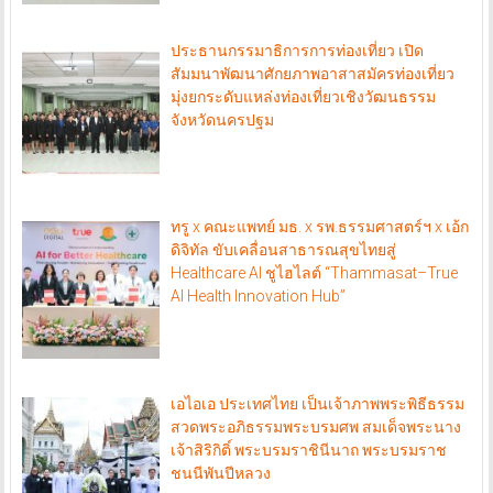
ประธานกรรมาธิการการท่องเที่ยว เปิด
สัมมนาพัฒนาศักยภาพอาสาสมัครท่องเที่ยว
มุ่งยกระดับแหล่งท่องเที่ยวเชิงวัฒนธรรม
จังหวัดนครปฐม
ทรู x คณะแพทย์ มธ. x รพ.ธรรมศาสตร์ฯ x เอ้ก
ดิจิทัล ขับเคลื่อนสาธารณสุขไทยสู่
Healthcare AI ชูไฮไลต์ “Thammasat–True
AI Health Innovation Hub”
เอไอเอ ประเทศไทย เป็นเจ้าภาพพระพิธีธรรม
สวดพระอภิธรรมพระบรมศพ สมเด็จพระนาง
เจ้าสิริกิติ์ พระบรมราชินีนาถ พระบรมราช
ชนนีพันปีหลวง