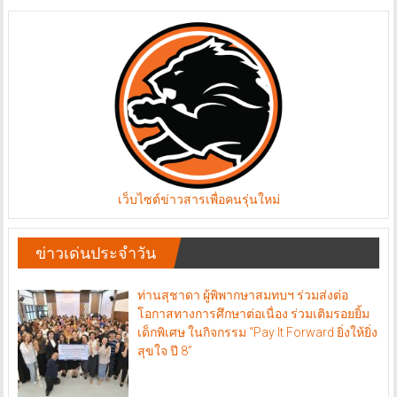
เว็บไซต์ข่าวสารเพื่อคนรุ่นใหม่
ข่าวเด่นประจำวัน
ท่านสุชาดา ผู้พิพากษาสมทบฯ ร่วมส่งต่อ
โอกาสทางการศึกษาต่อเนื่อง ร่วมเติมรอยยิ้ม
เด็กพิเศษ ในกิจกรรม “Pay It Forward ยิ่งให้ยิ่ง
สุขใจ ปี 8”