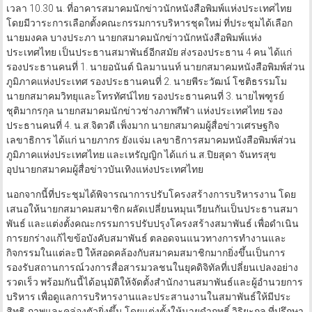
เวลา 10.30 น. ที่อาคารสมาคมนักข่าวนักหนังสือพิมพ์แห่งประเทศไทย
โดยมีวาระการเลือกตั้งคณะกรรมการบริหารชุดใหม่ ที่ประชุมได้เลือก
นายมงคล บางประภา นายกสมาคมนักข่าวนักหนังสือพิมพ์แห่ง
ประเทศไทย เป็นประธานสมาพันธ์อีกสมัย ส่งรองประธาน 4 คน ได้แก่
รองประธานคนที่ 1. นายอนันต์ นิลมานนท์ นายกสมาคมหนังสือพิมพ์ส่วน
ภูมิภาคแห่งประเทศ รองประธานคนที่ 2. นายพีระวัฒน์ โชติธรรมโม
นายกสมาคมวิทยุและโทรทัศน์ไทย รองประธานคนที่ 3. นายไพฑูรย์
ชุติมากรกุล นายกสมาคมนักข่าวช่างภาพกีฬา แห่งประเทศไทย รอง
ประธานคนที่ 4. น.ส.จิตวดี เพ็งมาก นายกสมาคมผู้สื่อข่าวเศรษฐกิจ
เลขาธิการ ได้แก่ นายภากร ยังแจ่ม เลขาธิการสมาคมหนังสือพิมพ์ส่วน
ภูมิภาคแห่งประเทศไทย และเหรัญญิก ได้แก่ น.ส.ปิยสุดา จันทรสุข
อุปนายกสมาคมผู้สื่อข่าวบันเทิงแห่งประเทศไทย
นอกจากนี้ที่ประชุมได้พิจารณาการปรับโครงสร้างการบริหารงาน โดย
เสนอให้นายกสมาคมสมาชิก ผลัดเปลี่ยนหมุนเวียนกันเป็นประธานสมา
พันธ์ และแต่งตั้งคณะกรรมการปรับปรุงโครงสร้างสมาพันธ์ เพื่อดำเนิน
การยกร่างแก้ไขข้อบังคับสมาพันธ์ ตลอดจนแนวทางการทำงานและ
กิจกรรมในแต่ละปี ให้สอดคล้องกับสมาคมสมาชิกมากยิ่งขึ้นเป็นการ
รองรับสถานการณ์วงการสื่อสารมวลชนในยุคดิจิทัลที่เปลี่ยนเปลงอย่าง
รวดเร็ว พร้อมกันนี้ได้อนุมัติให้จัดตั้งสำนักงานสมาพันธ์และผู้อำนวยการ
บริหาร เพื่อดูแลการบริหารงานและประสานงานในสมาพันธ์ให้มีประ
สิทธิ ภาพและคล่องตัวยิ่งขึ้น โดยแต่งตั้งให้นายดำฤทธิ์ วิริยะกุล ที่ปรึกษา