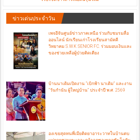
ข่าวเด่นประจำวัน
เพจอีจันศูนย์ข่าวภาคเหนือ ร่วมกับชมรมสื่อ
ออนไลน์ นักเรียนเก่าโรงเรียนสามัคคี
วิทยาคม S.W.K SENIOR FC. ร่วมมอบเงินและ
ของช่วยเหลือผู้ป่วยติดเตียง
บ้านนาเดิมเปิดงาน “เบิกฟ้า นาเดิม” และงาน
“วันกำนัน ผู้ใหญ่บ้าน” ประจำปี พ.ศ. 2569
องเขยสุดทนพี่เมียติดยาอาระวาทในบ้านตบ