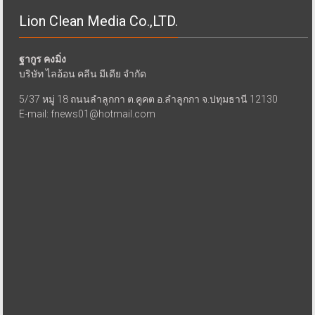
Lion Clean Media Co.,LTD.
ฐากูร คงมิ่ง
บริษัท ไลอ้อน คลีน มีเดีย จำกัด
5/37 หมู่ 18 ถนนลำลูกกา ต.คูคต อ.ลำลูกกา จ.ปทุมธานี 12130
E-mail: fnews01@hotmail.com