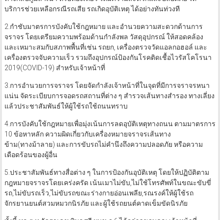
บริการช่วยเหลือกรณีรถเสีย รถเกิดอุบัติเหตุ ได้อย่างทันท่วงที
2.กำชับมาตรการบังคับใช้กฎหมาย และอำนวยความสะดวกด้านการ
จราจร โดยเตรียมความพร้อมด้านกำลังพล วัสดุอุปกรณ์ ให้สอดคล้อง
และเหมาะสมกับสภาพพื้นที่เช่น รถยก, เครื่องตรวจวัดแอลกอฮอล์ และ
เครื่องตรวจจับความเร็ว รวมถึงอุปกรณ์ป้องกันโรคติดเชื้อไวรัสโคโรนา
2019(COVID-19) สำหรับเจ้าหน้าที่
3.การอำนวยการจราจร โดยจัดกำลังเจ้าหน้าที่ในจุดที่มีการจราจรหนา
แน่น จัดระเบียบการจอดรถสถานที่ต่าง ๆ สำรวจเส้นทางสำรอง ทางเลี่ยง
แล้วประชาสัมพันธ์ให้ผู้ใช้รถใช้ถนนทราบ
4.การบังคับใช้กฎหมายเพื่อมุ่งเน้นการลดอุบัติเหตุทางถนน ตามมาตรการ
10 ข้อหาหลัก ความผิดเกี่ยวกับเครื่องหมายจราจรเส้นทาง
ข้าม(ทางม้าลาย) และการขับรถไม่คำนึงถึงความปลอดภัย หรือความ
เดือดร้อนของผู้อื่น
5.ประชาสัมพันธ์ทางสื่อต่าง ๆ ในการป้องกันอุบัติเหตุ โดยให้ปฏิบัติตาม
กฎหมายจราจรโดยเคร่งครัด เน้นเมาไม่ขับ,ไม่ใช้โทรศัพท์ในขณะขับขี่
รถ,ไม่ขับรถเร็ว,ไม่ขับรถขณะร่างกายอ่อนเพลีย,รณรงค์ให้ผู้ใช้รถ
จักรยานยนต์สวมหมวกนิรภัย และผู้ใช้รถยนต์คาดเข็มขัดนิรภัย