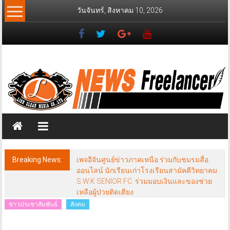
Skip
วันจันทร์, สิงหาคม 10, 2026
to
content
News
Freelancer
นิ
วส์
ฟรี
แลน
เซอร์
Breaking News:
เพจอีจันศูนย์ข่าวภาคเหนือ ร่วมกับชมรมสื่อ
ออนไลน์ นักเรียนเก่าโรงเรียนสามัคคีวิทยาคม
S.W.K SENIOR FC. ร่วมมอบเงินและของช่วย
เหลือผู้ป่วยติดเตียง
ข่าวประชาสัมพันธ์
สังคม