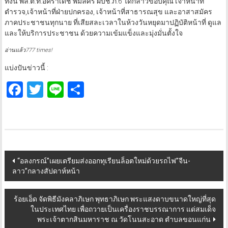
ทั้งนี้ พล.ต.ท.อัคราเดช พิมลศรี ผบช.ภ.6 ได้กล่าวขอบคุณ เจ้าหน้าที่
ตำรวจ,เจ้าหน้าที่ฝ่ายปกครอง, เจ้าหน้าที่สาธารณสุข และอาสาสมัคร
ภาคประชาชนทุกนาย ที่เสียสละเวลาในห้วงวันหยุดมาปฏิบัติหน้าที่ ดูแล
และให้บริการประชาชน ด้วยความเข้มแข็งและมุ่งมั่นตั้งใจ
อ่านแล้ว777 times!
แบ่งปันข่าวนี้ :
Facebook
Twitter
Line
Share
Post
“อลงกรณ์”เผยเตรียมส่งออกทุเรียนล็อตใหม่ด้วยรถไฟ”จีน-
ลาว”กลางสัปดาห์หน้า
navigation
ร้อยเอ็ด จัดพิธีมังคลาภิเษก พุทธาภิเษก พระแสงดาบขนาดใหญ่ที่สุด
ในประเทศไทย เพื่อถวายเป็นเครื่องราชบรรณาการ แด่สมเด็จ
พระเจ้าตากสินมหาราช ณ วัดโนนสะอาด ตำบลขอนแก่น