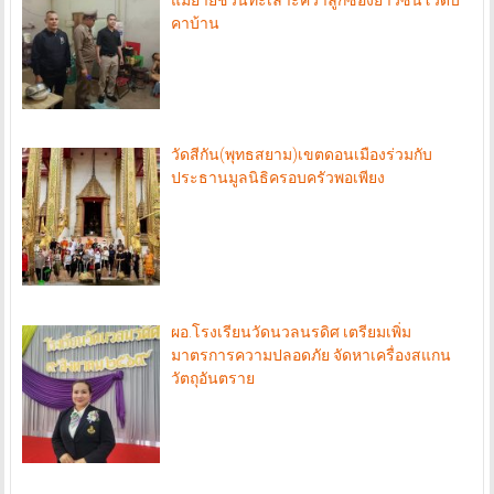
แม่ยายชวนทะเลาะคว้าลูกซองยาวซันโวดับ
คาบ้าน
วัดสีกัน(พุทธสยาม)เขตดอนเมืองร่วมกับ
ประธานมูลนิธิครอบครัวพอเพียง
ผอ.โรงเรียนวัดนวลนรดิศ เตรียมเพิ่ม
มาตรการความปลอดภัย จัดหาเครื่องสแกน
วัตถุอันตราย