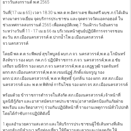
ยาววันสงกรานต์ พ.ศ.2565
วันที่(17 เม.ย.65) เวลา 18.30 น.พล.ต.ท.อัคราเดช พิมลศรี ผบช.ภ.6ได้เดิน
ทางมาตรวจเยี่ยม จุดบริการประชาชน และจุดตรวจวัดแอลกอฮอล์ ใน
ช่วงเทศกาลสงกรานต์ 2565 เพื่อลดอุบัติเหตุ 7 วันเฝ้าระวังอันตราย
ระหว่างวันที่ 11 -​ 17 เม.ย.66 ณ บริเวณหน้าศูนย์ปฏิบัติการจราจรชอน
ตะวัน สภ.เมืองนครสวรรค์ ต.ปากน้ำโพ อ.เมืองนครสวรรค์
จว.นครสวรรค์
โดยมี พล.ต.ต.ระพีพงษ์ สุขไพบูลย์ ผบก.ภ.จว. นครสวรรค์,พ.ต.อ.โกมินทร์
สิงห์ขาว รอง ผบก. กค.ภ.6 ปฏิบัติราชการ ภ.จว. นครสวรรค์,พ.ต.อ.ชัย
เสถียร มณีจักร รอง ผบก.ภ.จว.นครสวรรค์,พ.ต.อ.เสฎฐวุฒิ รอดจันทร์
ผกก.สภ.เมืองนครสวรรค์,พ.ต.ท.เขมณัฏฐ์ ภักดิ์แจ่มจรูญ รอง
ผกก.ป.สภ.เมืองนครสวรรค์, พ.ต.ท.พิสุทธิ์ รุ่งกลิ่น รอง ผกก. สส.สภ.เมือง
นครสวรรค์ และ พ.ต.ท.พิทักษ์ การินไชย รอง ผกก.จร.สภ.เมืองนครสวรรค์
พร้อมด้วย ข้าราชการตำรวจในสังกัด สภ.เมืองนครสวรรค์,เจ้าหน้าที่
มูลนิธิกู้ภัยฯ และอาสาสมัครภาคประชาชน(อาสาสมัครป้องกันภัยฝ่าย
พลเรือน และจิตอาสาฯ) ร่วมกันปฏิบัติหน้าที่ รายงานเหตุการณ์ทั่วไปปกติ
โดยได้กำชับการปฏิบัติดังนี้
1.ดูแลอำนวยความสะดวก และให้บริการประชาชนผู้ใช้เส้นทางที่เดิน
ทางกลับภูมิลำเนา หรือท่องเที่ยว ให้มีความสะดวกและปลอดภัย ให้