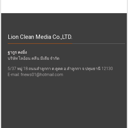
Lion Clean Media Co.,LTD.
ฐากูร คงมิ่ง
บริษัท ไลอ้อน คลีน มีเดีย จำกัด
5/37 หมู่ 18 ถนนลำลูกกา ต.คูคต อ.ลำลูกกา จ.ปทุมธานี 12130
E-mail: fnews01@hotmail.com