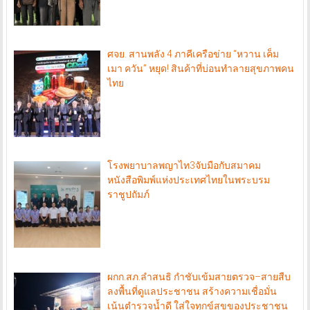
ศจย. สานพลัง 4 ภาคีเครือข่าย “หวาน เค็ม
เมา ควัน” หยุด! สินค้าที่บ่อนทำลายสุขภาพคน
ไทย
โรงพยาบาลพญาไท3จับมือกับสมาคม
หนังสือพิมพ์แห่งประเทศไทยในพระบรม
ราชูปถัมภ์
ผกก.สภ.ลำสนธิ กำชับเข้มสายตรวจ–สายสืบ
ลงพื้นที่ดูแลประชาชน สร้างความเชื่อมั่น
เน้นตำรวจน้ำดี ใส่ใจทุกข์สุขของประชาชน