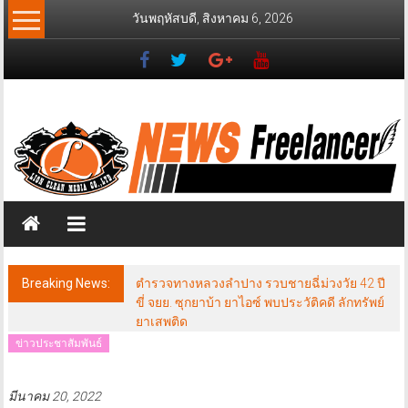
Skip
วันพฤหัสบดี, สิงหาคม 6, 2026
to
content
News
Freelancer
นิ
วส์
ฟรี
แลน
เซอร์
Breaking News:
ตำรวจทางหลวงลำปาง รวบชายฉี่ม่วงวัย 42 ปี
ขี่ จยย. ซุกยาบ้า ยาไอซ์ พบประวัติคดี ลักทรัพย์
ยาเสพติด
ข่าวประชาสัมพันธ์
มีนาคม 20, 2022