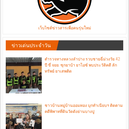
เว็บไซต์ข่าวสารเพื่อคนรุ่นใหม่
ข่าวเด่นประจำวัน
ตำรวจทางหลวงลำปาง รวบชายฉี่ม่วงวัย 42
ปี ขี่ จยย. ซุกยาบ้า ยาไอซ์ พบประวัติคดี ลัก
ทรัพย์ ยาเสพติด
ชาวบ้านหมู่บ้านออมทอง บุกทำเนียบฯ ติดตาม
คดีพิพาทที่ดินวัดดังย่านบางปู