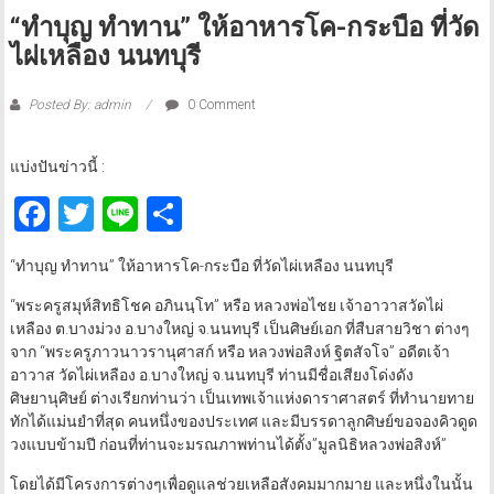
“ทำบุญ ทำทาน” ให้อาหารโค-กระบือ ที่วัด
ไผ่เหลือง นนทบุรี
Posted By: admin
0 Comment
แบ่งปันข่าวนี้ :
Facebook
Twitter
Line
Share
“ทำบุญ ทำทาน” ให้อาหารโค-กระบือ ที่วัดไผ่เหลือง นนทบุรี
“พระครูสมุห์สิทธิโชค อภินนฺโท” หรือ หลวงพ่อไชย เจ้าอาวาสวัดไผ่
เหลือง ต.บางม่วง อ.บางใหญ่ จ.นนทบุรี เป็นศิษย์เอก ที่สืบสายวิชา ต่างๆ
จาก “พระครูภาวนาวรานุศาสก์ หรือ หลวงพ่อสิงห์ ฐิตสัจโจ” อดีตเจ้า
อาวาส วัดไผ่เหลือง อ.บางใหญ่ จ.นนทบุรี ท่านมีชื่อเสียงโด่งดัง
ศิษยานุศิษย์ ต่างเรียกท่านว่า เป็นเทพเจ้าแห่งดาราศาสตร์ ที่ทำนายทาย
ทักได้แม่นยำที่สุด คนหนึ่งของประเทศ และมีบรรดาลูกศิษย์ขอจองคิวดูด
วงแบบข้ามปี ก่อนที่ท่านจะมรณภาพท่านได้ตั้ง”มูลนิธิหลวงพ่อสิงห์”
โดยได้มีโครงการต่างๆเพื่อดูแลช่วยเหลือสังคมมากมาย และหนึ่งในนั้น