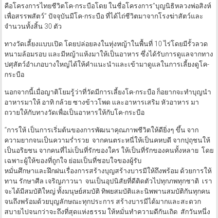
คือโครงการไทยชีวิตโค-กระบือโดย ในชื่อโครงการ”บุญนิธิหลวงพ่อสิงห์
เพื่อสรรพสัตว์” ปัจจุบันมีโค-กระบือ ที่ได้ไถ่ชีวิตมาจากโรงฆ่าสัตว์และ
จำนวนทั้งสิ้น 30 ตัว
ทางวัดเลี้ยงแบบเปิด โดยปล่อยลงในทุ่งหญ้าในพื้นที่ 10 ไร่โดยมีรั้วลวด
หนามล้อมรอบ และมีหญ้าแห้งมาให้เป็นอาหาร ซึ่งได้รับการดูแลจากทาง
ปศุสัตว์อำเภอบางใหญ่ได้ให้คำแนะนำและเข้ามาดูแลในการเลี้ยงดูโค-
กระบือ
นอกจากนี้เมื่อญาติโยมรู้ว่าที่วัดมีการเลี้ยงโค-กระบือ ก็อยากจะทำบุญนำ
อาหารมาให้ อาทิ กล้วย ซางข้าวโพด และอาหารเสริม หัวอาหาร มา
ถวายให้กับทางวัดเพื่อเป็นอาหารให้กับโค-กระบือ
“การให้ เป็นการเริ่มต้นของการพัฒนาคุณภาพชีวิตให้ดียิ่งๆ ขึ้น จาก
ความยากจนเป็นความรํ่ารวย จากคนตระหนี่ให้เป็นคหบดี จากปุถุชนให้
เป็นอริยชน จากคนที่ไม่เป็นที่รักของใคร ให้เป็นที่รักของคนทั้งหลาย โดย
เฉพาะผู้ให้ของที่ถูกใจ ย่อมเป็นที่ชอบใจของผู้รับ
หมั่นศึกษาและฝึกฝนเรื่องการสร้างบุญสร้างบารมีให้ถึงพร้อม ด้วยการให้
ทาน รักษาศีล เจริญภาวนา จนเป็นอุปนิสัยที่ดีติดตัวไปทุกภพทุกชาติ เรา
จะได้มีสมบัติใหญ่ ทั้งมนุษย์สมบัติ ทิพยสมบัติและนิพพานสมบัติกันทุกคน
จนถึงพร้อมด้วยบุญลักษณะทุกประการ สร้างบารมีได้มากและสะดวก
สบายไปจนกว่าจะถึงที่สุดแห่งธรรม ให้หมั่นทำความดีกันเถิด สักวันหนึ่ง