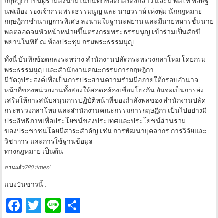
กฤษฎีกา เป็นผู้ร่วมลงนามในบันทึกข้อตกลงดังกล่าว และมี พลโท พิสิษฐ์
นพเมือง รองเจ้ากรมพระธรรมนูญ และ นายวราห์ เห่งพุ่ม นักกฎหมาย
กฤษฎีกาชำนาญการพิเศษ ลงนามในฐานะพยาน และมีนายทหารชั้นนาย
พลตลอดจนหัวหน้าหน่วยขึ้นตรงกรมพระธรรมนูญ เข้าร่วมเป็นสักขี
พยานในพิธี ณ ห้องประชุม กรมพระธรรมนูญ
ทั้งนี้ บันทึกข้อตกลงระหว่าง สำนักงานปลัดกระทรวงกลาโหม โดยกรม
พระธรรมนูญ และสำนักงานคณะกรรมการกฤษฎีกา
มีวัตถุประสงค์เพื่อเป็นการประสานความร่วมมือภายใต้กรอบอำนาจ
หน้าที่ของหน่วยงานทั้งสองให้สอดคล้องเชื่อมโยงกัน อันจะเป็นการส่ง
เสริมให้การสนับสนุนการปฏิบัติหน้าที่ของกำลังพลของ สำนักงานปลัด
กระทรวงกลาโหม และสำนักงานคณะกรรมการกฤษฎีกา เป็นไปอย่างมี
ประสิทธิภาพเพื่อประโยชน์ของประเทศและประโยชน์ส่วนรวม
ของประชาชนโดยมีสาระสำคัญ เช่น การพัฒนาบุคลากร การวิจัยและ
วิชาการ และการใช้ฐานข้อมูล
ทางกฎหมาย เป็นต้น
อ่านแล้ว780 times!
แบ่งปันข่าวนี้ :
Facebook
Twitter
Line
Share