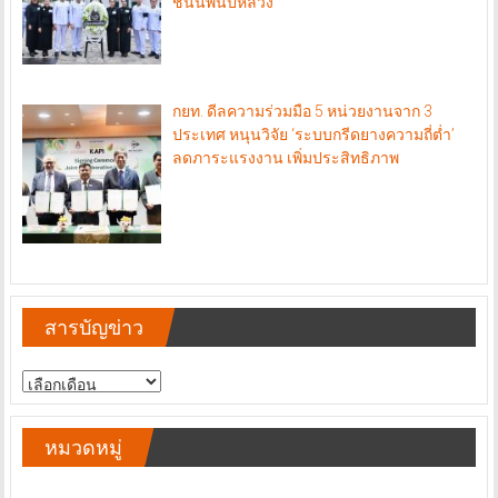
ชนนีพันปีหลวง
กยท. ดีลความร่วมมือ 5 หน่วยงานจาก 3
ประเทศ หนุนวิจัย ‘ระบบกรีดยางความถี่ต่ำ’
ลดภาระแรงงาน เพิ่มประสิทธิภาพ
สารบัญข่าว
สารบัญ
ข่าว
หมวดหมู่