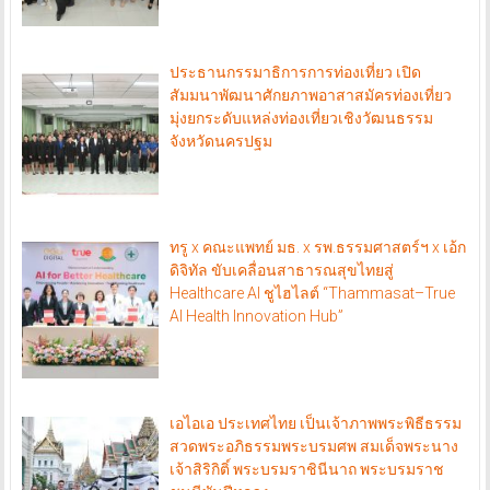
ประธานกรรมาธิการการท่องเที่ยว เปิด
สัมมนาพัฒนาศักยภาพอาสาสมัครท่องเที่ยว
มุ่งยกระดับแหล่งท่องเที่ยวเชิงวัฒนธรรม
จังหวัดนครปฐม
ทรู x คณะแพทย์ มธ. x รพ.ธรรมศาสตร์ฯ x เอ้ก
ดิจิทัล ขับเคลื่อนสาธารณสุขไทยสู่
Healthcare AI ชูไฮไลต์ “Thammasat–True
AI Health Innovation Hub”
เอไอเอ ประเทศไทย เป็นเจ้าภาพพระพิธีธรรม
สวดพระอภิธรรมพระบรมศพ สมเด็จพระนาง
เจ้าสิริกิติ์ พระบรมราชินีนาถ พระบรมราช