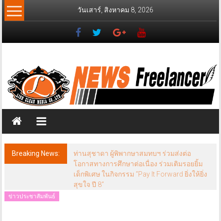
Skip
วันเสาร์, สิงหาคม 8, 2026
to
content
News
Freelancer
นิ
วส์
ฟรี
แลน
เซอร์
Breaking News:
ท่านสุชาดา ผู้พิพากษาสมทบฯ ร่วมส่งต่อ
โอกาสทางการศึกษาต่อเนื่อง ร่วมเติมรอยยิ้ม
เด็กพิเศษ ในกิจกรรม “Pay It Forward ยิ่งให้ยิ่ง
สุขใจ ปี 8”
ข่าวประชาสัมพันธ์