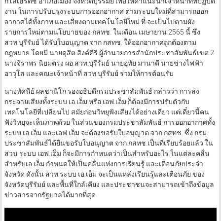
กิโลเฮิร์ตซ์ อำเภอเมือง จังหวัดบุรีรัมย์ เพื่อให้คำแนะนำเจ้าหน้าที่ที่ปฏิบัติ
งาน ในการปรับปรุงระบบการออกอากาศ ตามระบบใหม่ที่สามารถออก
อากาศได้ทั้งภาพ และเสียงตามเทคโนโลยีใหม่ ที่ จะเป็นไปตามผัง
รายการใหม่ตามนโยบายของ กสทช. ในเดือน เมษายาน 2565 นี้ ซึ่ง
สวท.บุรีรัมย์ ได้รับใบอนุญาต จาก กสทช. ให้ออกอากาศถูกต้องตาม
กฎหมาย โดยมี นายดุสิต สิงค์คีรี ผู้อำนวยการสำนักประชาสัมพันธ์เขต 2
นางจิราพร นิยมตรง ผอ.สวท.บุรีรัมย์ นายอุทัย มานาดี นายช่างไฟฟ้า
อาวุโส และคณะเจ้าหน้าที่ สวท.บุรีรัมย์ ร่วมให้การต้อนรับ
นางทัศนีย์ ผลชานิโก รองอธิบดีกรมประชาสัมพันธ์ กล่าวว่า การส่ง
กระจายเสียงทั้งระบบ เอ.เอ็ม หรือ เอฟ.เอ็ม ก็ต้องมีการปรับตัวกับ
เทคโนโลยีที่เปลี่ยนไป สมัยก่อนวิทยุฟังเสียงได้อย่างเดียว แต่เดี๋ยวนี้คน
ฟังวิทยุจะเห็นภาพด้วย ในส่วนของกรมประชาสัมพันธ์ การออกอากาศทั้ง
ระบบ เอ.เอ็ม และเอฟ.เอ็ม จะต้องขอรับใบอนุญาต จาก กสทช. ซึ่ง กรม
ประชาสัมพันธ์ได้ยื่นขอรับใบอนุญาต จาก กสทช.เป็นที่เรียบร้อยแล้ว ใน
ส่วน ระบบ เอฟ.เอ็ม ก็จะมีการกำหนดว่าเป็นสำหรับอะไร ในแต่ละคลื่น
สำหรับเอ.เอ็ม กำหนดให้เป็นคลื่นแห่งการเรียนรู้ และเตือนภัยประจำ
จังหวัด ดังนั้น สวท.ระบบ เอ.เอ็ม จะเป็นแหล่งเรียนรู้และเตือนภัย ของ
จังหวัดบุรีรัมย์ และพื้นที่ใกล้เคียง และประชาชนจะสามารถเข้าถึงข้อมูล
ข่าวสารจากรัฐบาลได้มากที่สุด