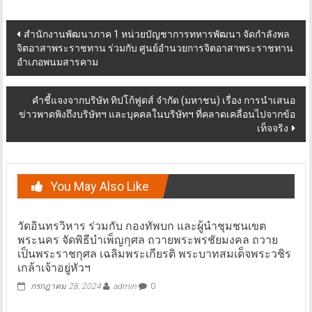
Post
สำนักงานพัฒนาภาค 1 หน่วยบัญชาการทหารพัฒนา จัดกำลังพล
จิตอาสาพระราชทาน ร่วมกับ ศูนย์อำนวยการจิตอาสาพระราชทาน
navigation
อำเภอพนมสารคาม
คำชี้แจงจากบริษัท ทิปโก้ฟูดส์ จำกัด (มหาชน) เรื่อง การนำเสนอ
ข่าวพาดพิงถึงบริษัทฯ และบุคคลในบริษัทฯ ที่คลาดเคลื่อนไปจากข้อ
เท็จจริง
You May Also Like
วัดอินทรวิหาร ร่วมกับ กองทัพบก​ และ​ผู้นำชุมชนเขต
พระนคร จัดพิธีบำเพ็ญกุศล ถวายพระพรชัยมงคล ถวาย
เป็นพระราชกุศล เฉลิมพระเกียรติ พระบาทสมเด็จพระวชิร
เกล้าเจ้าอยู่หัวฯ
กรกฎาคม 28, 2024
admin
0