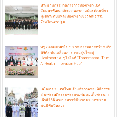
ประธานกรรมาธิการการท่องเที่ยว เปิด
สัมมนาพัฒนาศักยภาพอาสาสมัครท่องเที่ยว
มุ่งยกระดับแหล่งท่องเที่ยวเชิงวัฒนธรรม
จังหวัดนครปฐม
ทรู x คณะแพทย์ มธ. x รพ.ธรรมศาสตร์ฯ x เอ้ก
ดิจิทัล ขับเคลื่อนสาธารณสุขไทยสู่
Healthcare AI ชูไฮไลต์ “Thammasat–True
AI Health Innovation Hub”
เอไอเอ ประเทศไทย เป็นเจ้าภาพพระพิธีธรรม
สวดพระอภิธรรมพระบรมศพ สมเด็จพระนาง
เจ้าสิริกิติ์ พระบรมราชินีนาถ พระบรมราช
ชนนีพันปีหลวง