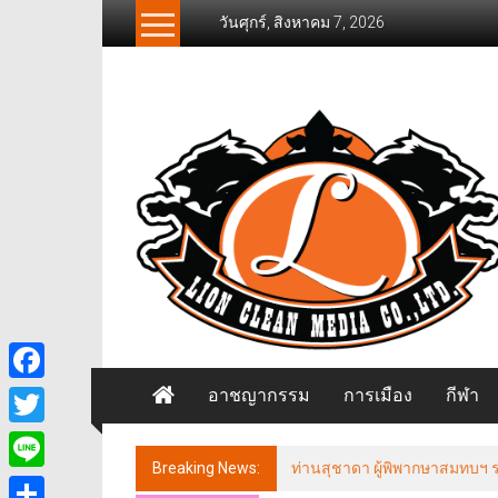
Skip
วันศุกร์, สิงหาคม 7, 2026
to
content
News
Freelancer
นิ
วส์
ฟรี
แลน
เซอร์
อาชญากรรม
การเมือง
กีฬา
Facebook
Twitter
Breaking News:
ท่านสุชาดา ผู้พิพากษาสมทบฯ ร่ว
Line