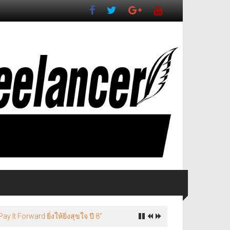
It Forward ยิ่งให้ยิ่งสุขใจ ปี 8”