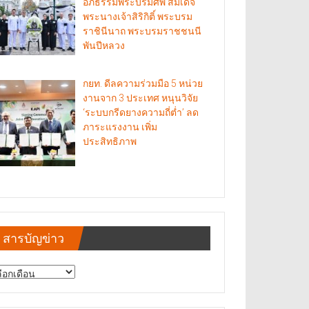
อภิธรรมพระบรมศพ สมเด็จ
พระนางเจ้าสิริกิติ์ พระบรม
ราชินีนาถ พระบรมราชชนนี
พันปีหลวง
กยท. ดีลความร่วมมือ 5 หน่วย
งานจาก 3 ประเทศ หนุนวิจัย
‘ระบบกรีดยางความถี่ต่ำ’ ลด
ภาระแรงงาน เพิ่ม
ประสิทธิภาพ
สารบัญข่าว
รบัญ
าว