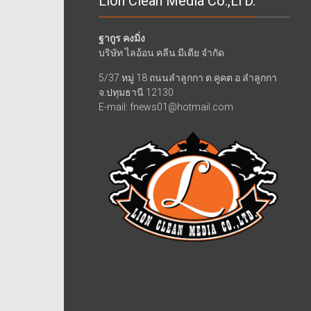
Lion Clean Media Co.,LTD.
ฐากูร คงมิ่ง
บริษัท ไลอ้อน คลีน มีเดีย จำกัด
5/37 หมู่ 18 ถนนลำลูกกา ต.คูคต อ.ลำลูกกา
จ.ปทุมธานี 12130
E-mail: fnews01@hotmail.com