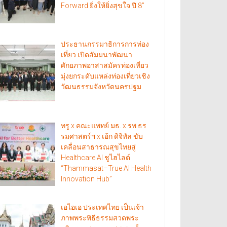
Forward ยิ่งให้ยิ่งสุขใจ ปี 8”
ประธานกรรมาธิการการท่อง
เที่ยว เปิดสัมมนาพัฒนา
ศักยภาพอาสาสมัครท่องเที่ยว
มุ่งยกระดับแหล่งท่องเที่ยวเชิง
วัฒนธรรมจังหวัดนครปฐม
ทรู x คณะแพทย์ มธ. x รพ.ธร
รมศาสตร์ฯ x เอ้ก ดิจิทัล ขับ
เคลื่อนสาธารณสุขไทยสู่
Healthcare AI ชูไฮไลต์
“Thammasat–True AI Health
Innovation Hub”
เอไอเอ ประเทศไทย เป็นเจ้า
ภาพพระพิธีธรรมสวดพระ