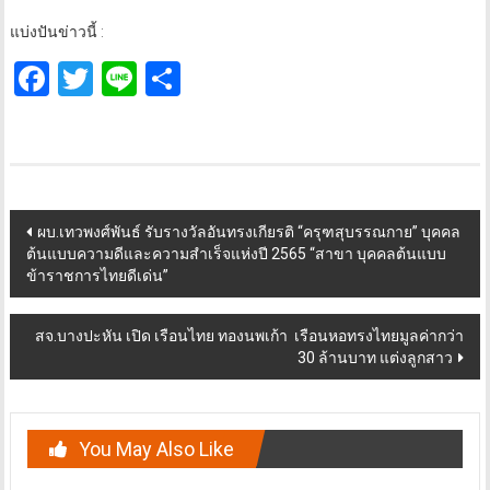
แบ่งปันข่าวนี้ :
Facebook
Twitter
Line
Share
Post
ผบ.เทวพงศ์พันธ์ รับรางวัลอันทรงเกียรติ “ครุฑสุบรรณกาย” บุคคล
ต้นแบบความดีและความสำเร็จแห่งปี 2565 “สาขา บุคคลต้นแบบ
navigation
ข้าราชการไทยดีเด่น”
สจ.บางปะหัน เปิด เรือนไทย ทองนพเก้า เรือนหอทรงไทยมูลค่ากว่า
30 ล้านบาท แต่งลูกสาว
You May Also Like