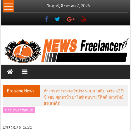
Skip
วันศุกร์, สิงหาคม 7, 2026
to
content
News
Freelancer
นิ
วส์
ฟรี
แลน
เซอร์
Breaking News:
ตำรวจทางหลวงลำปาง รวบชายฉี่ม่วงวัย 42 ปี
ขี่ จยย. ซุกยาบ้า ยาไอซ์ พบประวัติคดี ลักทรัพย์
ยาเสพติด
ข่าวประชาสัมพันธ์
มกราคม 8, 2022