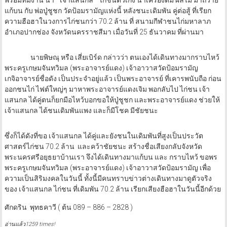
พร้อมทีมงาน นำ “ เจ้าแสนกล ” ไก่ชนตัวเก่ง นำเครื่องดื่ม ผลไม้ มาถวาย
แก้บน กับ พ่อปู่ชูชก วัดป้อมรามัญแห่งนี้ หลังชนะเดิมพัน คู่ต่อสู้ ที่เรียก
ความฮือฮาในวงการไก่ชนกว่า 70.2 ล้าน ที่ สนามกีฬาชนไก่มหาลาภ
อำเภอปากช่อง จังหวัดนครราชสีมา เมื่อวันที่ 25 ธันวาคม ที่ผ่านมา
นายพิษณุ หรือ เสี่ยเบิร์ด กล่าวว่า ตนเองได้เดินทางมากราบไหว้
พระครูเกษมจันทวิมล (พระอาจารย์แดง) เจ้าอาวาสวัดป้อมรามัญ
เกจิอาจารย์ชื่อดัง เป็นประจำอยู่แล้ว เป็นพระอาจารย์ ที่เคารพนับถือ ก่อน
ออกชนไก่ ไฟต์ใหญ่ๆ มาหาพระอาจารย์แดงเจิม พอกลับไป ไก่ชน เจ้า
แสนกล ได้คู่ตนก็ยกมือไหว้บอกขอให้ปู่ชูชก และพระอาจารย์แดง ช่วยให้
เจ้าแสนกล ได้ชนเดิมพันแพง และก็มีโชค มีชัยชนะ
ซึ่งก็ได้ดังที่ขอ เจ้าแสนกล ได้คู่และยังชนในเดิมพันที่สูงเป็นประวัต
ศาสตร์ไก่ชน 70.2 ล้าน และคว้าชัยชนะ สร้างชื่อเสียงกลับจังหวัด
พระนครศรีอยุธยาบ้านเรา จึงได้เดินทางมาแก้บน และ กราบไหว้ ขอพร
พระครูเกษมจันทวิมล (พระอาจารย์แดง) เจ้าอาวาสวัดป้อมรามัญ เพื่อ
ความเป็นสิริมงคลในวันนี้ ทั้งนี้มีคนทราบข่าวต่างเดินทางมาดูตัวจริง
ของ เจ้าแสนกล ไก่ชน ที่เดิมพัน 70.2 ล้าน เรียกเสียงฮือฮาในวันนี้อีกด้วย
ศักดริน พุทธคาวี ( ต้น 089 – 886 – 2828 )
อ่านแล้ว1259 times!