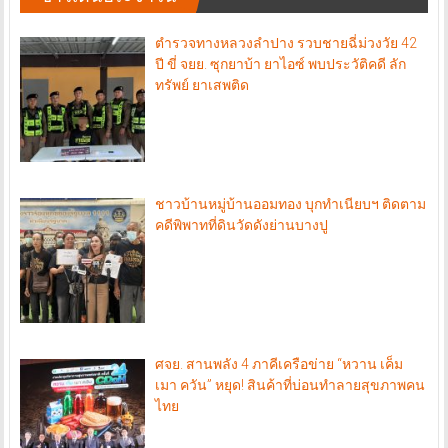
ตำรวจทางหลวงลำปาง รวบชายฉี่ม่วงวัย 42
ปี ขี่ จยย. ซุกยาบ้า ยาไอซ์ พบประวัติคดี ลัก
ทรัพย์ ยาเสพติด
ชาวบ้านหมู่บ้านออมทอง บุกทำเนียบฯ ติดตาม
คดีพิพาทที่ดินวัดดังย่านบางปู
ศจย. สานพลัง 4 ภาคีเครือข่าย “หวาน เค็ม
เมา ควัน” หยุด! สินค้าที่บ่อนทำลายสุขภาพคน
ไทย