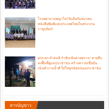
โรงพยาบาลพญาไท3จับมือกับสมาคม
หนังสือพิมพ์แห่งประเทศไทยในพระบรม
ราชูปถัมภ์
ผกก.สภ.ลำสนธิ กำชับเข้มสายตรวจ–สายสืบ
ลงพื้นที่ดูแลประชาชน สร้างความเชื่อมั่น
เน้นตำรวจน้ำดี ใส่ใจทุกข์สุขของประชาชน
สารบัญข่าว