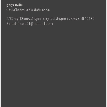
ฐากูร คงมิ่ง
บริษัท ไลอ้อน คลีน มีเดีย จำกัด
5/37 หมู่ 18 ถนนลำลูกกา ต.คูคต อ.ลำลูกกา จ.ปทุมธานี 12130
E-mail: fnews01@hotmail.com