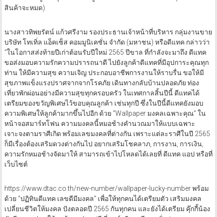
สินค้าจะหมด)
นางสาวทิพยรัตน์ แก้วศรีงาม รองประธานเจ้าหน้าที่บริหาร กลุ่มงานขาย
บริษัท โทเทิ่ล แอ็คเซ็ส คอมมูนิเคชั่น จำกัด (มหาชน) หรือดีแทค กล่าวว่า
“ในโอกาสส่งท้ายปีเก่าต้อนรับปีใหม่ 2565 ปีขาล ที่กำลังจะมาถึง ดีแทค
ขอส่งมอบความรักความปรารถนาดี ไปยังลูกค้าดีแทคที่มีอุปการะคุณทุก
ท่าน ให้มีความสุข ความเจิญ ประกอบอาชีพการงานให้ราบรื่น ขอให้มี
สุขภาพแข็งแรงปราศจากจากโรคภัย เดินทางกลับบ้านปลอดภัย ท่อง
เที่ยวพักผ่อนอย่างมีความสุขทุกครอบครัว ในเทศกาลสิ้นปีนี้ ดีแทคได้
เตรียมของขวัญพิเศษไว้ขอบคุณลูกค้า เช่นทุกปี ซึ่งในปีนี้ดีแทคยังมอบ
ความพิเศษให้ลูกค้ามากขึ้นไปอีก ด้วย “Wallpaper มงคลเฉพาะคุณ” ใน
หน้าจอสมาร์ทโฟน ความมงคลนี้หมอช้างคำนวณมาให้แบบเฉพาะ
เจาะจงตามราศีเกิด พร้อมเลขมงคลที่ต่างกัน เพราะแต่ละราศีในปี 2565
ก็มีเรื่องต้องเสริมดวงต่างกันไป อยากเสริมโชคลาภ, การงาน, การเงิน,
ความรักหมอช้างจัดมาให้ สามารถเข้าไปโหลดได้เลยที่ ดีแทค แอป หรือที่
เว็บไซต์
https://www.dtac.co.th/new-number/wallpaper-lucky-number พร้อม
ด้วย “ปฏิทินดีแทค เลขดีมีมงคล” เพื่อให้ทุกคนได้เตรียมตัว เสริมมงคล
เปลี่ยนชีวิตให้มงคล ปังตลอดปี 2565 กันทุกคน และยังได้เตรียม คุ๊กกี้น้อง