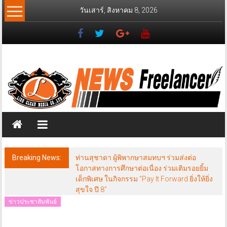
Skip
วันเสาร์, สิงหาคม 8, 2026
to
content
News
Freelancer
นิ
วส์
ฟรี
แลน
เซอร์
Breaking News:
ท่านสุชาดา ผู้พิพากษาสมทบฯ ร่วมส่งต่อ
โอกาสทางการศึกษาต่อเนื่อง ร่วมเติมรอยยิ้ม
เด็กพิเศษ ในกิจกรรม “Pay It Forward ยิ่งให้ยิ่ง
สุขใจ ปี 8”
ข่าวประชาสัมพันธ์