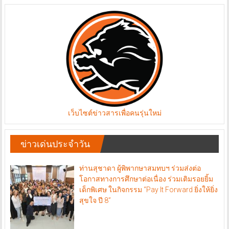
เว็บไซต์ข่าวสารเพื่อคนรุ่นใหม่
ข่าวเด่นประจำวัน
ท่านสุชาดา ผู้พิพากษาสมทบฯ ร่วมส่งต่อ
โอกาสทางการศึกษาต่อเนื่อง ร่วมเติมรอยยิ้ม
เด็กพิเศษ ในกิจกรรม “Pay It Forward ยิ่งให้ยิ่ง
สุขใจ ปี 8”