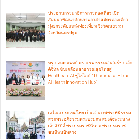
ประธานกรรมาธิการการท่องเที่ยว เปิด
สัมมนาพัฒนาศักยภาพอาสาสมัครท่องเที่ยว
มุ่งยกระดับแหล่งท่องเที่ยวเชิงวัฒนธรรม
จังหวัดนครปฐม
ทรู x คณะแพทย์ มธ. x รพ.ธรรมศาสตร์ฯ x เอ้ก
ดิจิทัล ขับเคลื่อนสาธารณสุขไทยสู่
Healthcare AI ชูไฮไลต์ “Thammasat–True
AI Health Innovation Hub”
เอไอเอ ประเทศไทย เป็นเจ้าภาพพระพิธีธรรม
สวดพระอภิธรรมพระบรมศพ สมเด็จพระนาง
เจ้าสิริกิติ์ พระบรมราชินีนาถ พระบรมราช
ชนนีพันปีหลวง