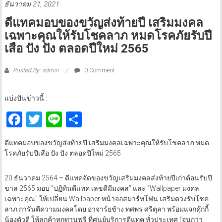
ธันวาคม 21, 2021
ดีแทคมอบของขวัญส่งท้ายปี เสริมมงคล
เฉพาะคุณให้รับโชคลาภ หมดโรคภัยรับปี
เสือ ปัง ปัง ตลอดปีใหม่ 2565
Posted By: admin
0 Comment
แบ่งปันข่าวนี้ :
Facebook
Twitter
Line
Share
ดีแทคมอบของขวัญส่งท้ายปี เสริมมงคลเฉพาะคุณให้รับโชคลาภ หมด
โรคภัยรับปีเสือ ปัง ปัง ตลอดปีใหม่ 2565
20 ธันวาคม 2564 – ดีแทคจัดของขวัญเสริมมงคลส่งท้ายปีเก่าต้อนรับปี
ขาล 2565 มอบ “ปฏิทินดีแทค เลขดีมีมงคล” และ “Wallpaper มงคล
เฉพาะคุณ” ให้เปลี่ยน Wallpaper หน้าจอสมาร์ทโฟน เสริมดวงรับโชค
ลาภ การันตีความมงคลโดย อาจาร์ยช้าง ทศพร ศรีตุลา พร้อมแจกคุ๊กกี้
น้องตัวดี ให้ลูกค้าทุกท่านฟรี ที่ศูนย์บริการดีแทค ทั่วประเทศ (จนกว่า