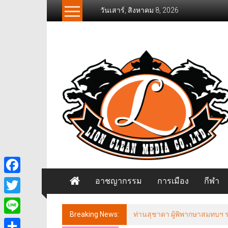
Skip
วันเสาร์, สิงหาคม 8, 2026
to
content
News
Freelancer
นิ
วส์
ฟรี
แลน
เซอร์
อาชญากรรม
การเมือง
กีฬา
Facebook
Twitter
Breaking News:
ท่านสุชาดา ผู้พิพากษาสมทบฯ ร่ว
Line