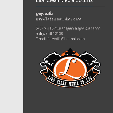
Lion Clean Media Co.,LTD.
ฐากูร คงมิ่ง
บริษัท ไลอ้อน คลีน มีเดีย จำกัด
5/37 หมู่ 18 ถนนลำลูกกา ต.คูคต อ.ลำลูกกา
จ.ปทุมธานี 12130
E-mail: fnews01@hotmail.com