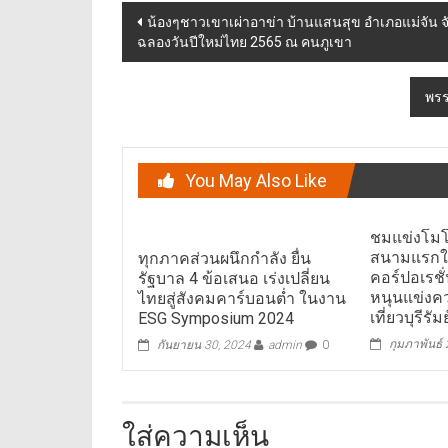
Post
น้องๆชาวเขาเผ่าอาข่า บ้านแสนสุข อำเภอแม่จัน จ
ฉลองวันปีใหม่ไทย 2565 ณ คนภูเขา
navigation
พรร
You May Also Like
ชมแข่งโมโต
สนามแรกใ
ทุกภาคส่วนผนึกกำลัง ยื่น
คอร์ปอเรช
รัฐบาล 4 ข้อเสนอ เร่งเปลี่ยน
หนุนแข่งค
ไทยสู่สังคมคาร์บอนต่ำ ในงาน
เที่ยวบุรีรัมย
ESG Symposium 2024
กุมภาพันธ์
กันยายน 30, 2024
admin
0
ใส่ความเห็น