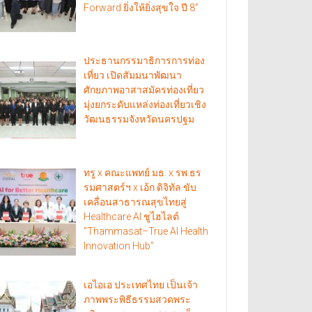
Forward ยิ่งให้ยิ่งสุขใจ ปี 8”
ประธานกรรมาธิการการท่อง
เที่ยว เปิดสัมมนาพัฒนา
ศักยภาพอาสาสมัครท่องเที่ยว
มุ่งยกระดับแหล่งท่องเที่ยวเชิง
วัฒนธรรมจังหวัดนครปฐม
ทรู x คณะแพทย์ มธ. x รพ.ธร
รมศาสตร์ฯ x เอ้ก ดิจิทัล ขับ
เคลื่อนสาธารณสุขไทยสู่
Healthcare AI ชูไฮไลต์
“Thammasat–True AI Health
Innovation Hub”
เอไอเอ ประเทศไทย เป็นเจ้า
ภาพพระพิธีธรรมสวดพระ