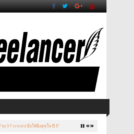
It Forward ยิ่งให้ยิ่งสุขใจ ปี 8”