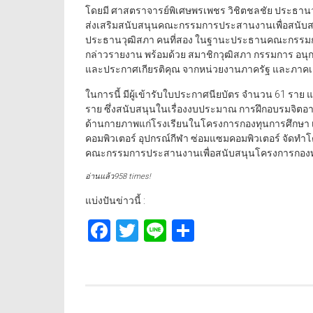
โดยมี ศาสตราจารย์พิเศษพรเพชร วิชิตชลชัย ประธานว
ส่งเสริมสนับสนุนคณะกรรมการประสานงานเพื่อสนับสน
ประธานวุฒิสภา คนที่สอง ในฐานะประธานคณะกรรมกา
กล่าวรายงาน พร้อมด้วย สมาชิกวุฒิสภา กรรมการ อนุก
และประกาศเกียรติคุณ จากหน่วยงานภาครัฐ และภาคเอก
ในการนี้ มีผู้เข้ารับใบประกาศนียบัตร จำนวน 61 ร
ราย ซึ่งสนับสนุนในเรื่องงบประมาณ การฝึกอบรมจิต
ด้านกายภาพแก่โรงเรียนในโครงการกองทุนการศึกษา เ
คอมพิวเตอร์ อุปกรณ์กีฬา ซ่อมแซมคอมพิวเตอร์ จัดทำโ
คณะกรรมการประสานงานเพื่อสนับสนุนโครงการกองทุ
อ่านแล้ว958 times!
แบ่งปันข่าวนี้ :
Facebook
Twitter
Line
Share