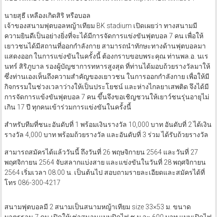
นายสุธี เหลืองเกิดสิริ หรือบอล
เจ้าของสนามฟุตบอลหญ้าเทียม BK stadium เปิดเผยว่า ทางสนามมี
ความยินดีเป็นอย่างยิ่งที่จะได้มีการจัดการแข่งขันฟุตบอล 7 คน เพื่อให้
เยาวชนได้มีสถานที่ออกกำลังกาย สามารถนำทักษะทางด้านฟุตบอลมา
แสดงออก ในการแข่งขันในครั้งนี้ ต้องกราบขอบพระคุณ ท่านพล.อ. นเร
นทร์ สิริภูบาล รองผู้บัญชาการทหารสูงสุด ที่ท่านได้มอบถ้วยรางวัลมาให้
ซึ่งท่านเองเห็นถึงความสำคัญของเยาวชน ในการออกกำลังกาย เพื่อให้มี
กิจกรรมในช่วงเวลาว่างให้เป็นประโยชน์ และห่างไกลยาเสพติด จึงได้มี
การจัดการแข้งขันฟุตบอล 7 คน ขึ้นจึงขอเชิญชวนให้เยาว์ชนรุ่นอายุไม่
เกิน 17 ปี ทุกคนเข้าร่วมการแข่งขันในครั้งนี้
สำหรับทีมที่ชนะอันดับที่ 1 พร้อมเงินรางวัล 10,000 บาท อันดับที่ 2 ได้เงิน
รางวัล 4,000 บาท พร้อมถ้วยรางวัล และอันดับที่ 3 ร่วม ได้รับถ้วยรางวัล
สามารถสมัครได้แล้ววันนี้ ถึงวันที่ 26 พฤษจิกายน 2564 และวันที่ 27
พฤศจิกายน 2564 จับสลากแบ่งสาย และแข่งขันในวันที่ 28 พฤศจิกายน
2564 เริ่มเวลา 08.00 น. เป็นต้นไป สอบถามรายละเอียดและสมัครได้ที่
โทร 086-300-4217
สนามฟุตบอลมี 2 สนามเป็นสนามหญ้าเทียม size 33×53 ม. ขนาด