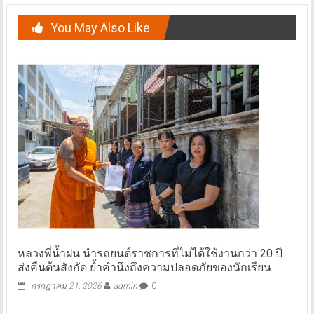
You May Also Like
หลวงพี่น้ำฝน นำรถยนต์ราชการที่ไม่ได้ใช้งานกว่า 20 ปี
ส่งคืนต้นสังกัด ย้ำคำนึงถึงความปลอดภัยของนักเรียน
กรกฎาคม 21, 2026
admin
0