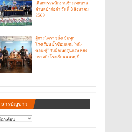
เลือกสรรพนักงานจ้างเทศบาล
ตำบลป่าก่อดำ วันนี้ 8 สิงหาคม
2569
ผู้การโคราชสั่งเข้มทุก
โรงเรียน ย้ำซ้อมแผน “หนี-
ซ่อน-สู้” รับมือเหตุรุนแรง หลัง
กราดยิงโรงเรียนนนทบุรี
สารบัญข่าว
รบัญ
าว