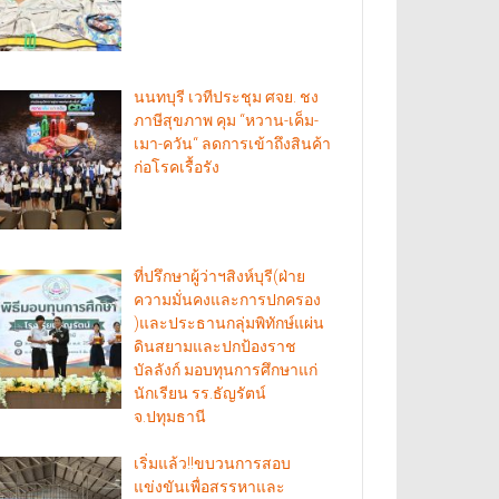
นนทบุรี เวทีประชุม ศจย. ชง
ภาษีสุขภาพ คุม “หวาน-เค็ม-
เมา-ควัน“ ลดการเข้าถึงสินค้า
ก่อโรคเรื้อรัง
ที่ปรึกษาผู้ว่าฯสิงห์บุรี(ฝ่าย
ความมั่นคงและการปกครอง
)และประธานกลุ่มพิทักษ์แผ่น
ดินสยามและปกป้องราช
บัลลังก์ มอบทุนการศึกษาแก่
นักเรียน รร.ธัญรัตน์
จ.ปทุมธานี
เริ่มแล้ว!!ขบวนการสอบ
แข่งขันเพื่อสรรหาและ