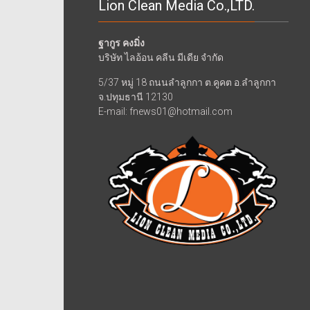
Lion Clean Media Co.,LTD.
ฐากูร คงมิ่ง
บริษัท ไลอ้อน คลีน มีเดีย จำกัด
5/37 หมู่ 18 ถนนลำลูกกา ต.คูคต อ.ลำลูกกา
จ.ปทุมธานี 12130
E-mail: fnews01@hotmail.com