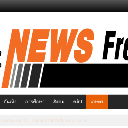
บันเทิง
การศึกษา
สังคม
คลิป
เกษตร
ีสุขภาพ คุม “หวาน-เค็ม-เมา-ควัน“ ลดการเข้าถึงสินค้าก่อโรคเรื้อรัง