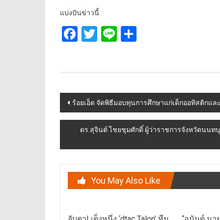
แบ่งปันข่าวนี้ :
Facebook
Twitter
Line
Share
Post
ร้อยเอ็ด จัดพิธีมอบทุนการศึกษาแก่เด็กออทิสติกและ
navigation
ดร.สุจินต์ ไชยชุมศักดิ์ ผู้ว่าราชการจังหวัด
You May Also Like
จับตา! เต็งหนึ่ง ‘dtac Talon’ ทีม
“อนันต์ นา