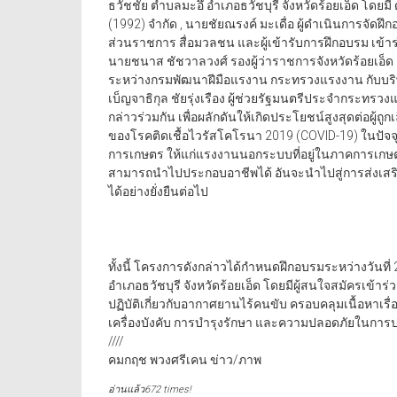
ธวัชชัย ตำบลมะอึ อำเภอธวัชบุรี จังหวัดร้อยเอ็ด โดยม
(1992) จำกัด , นายชัยณรงค์ มะเดื่อ ผู้ดำเนินการจัดฝ
ส่วนราชการ สื่อมวลชน และผู้เข้ารับการฝึกอบรม เข้าร
นายชนาส ชัชวาลวงศ์ รองผู้ว่าราชการจังหวัดร้อยเอ็ด 
ระหว่างกรมพัฒนาฝีมือแรงาน กระทรวงแรงงาน กับบริษั
เบ็ญจาธิกุล ชัยรุ่งเรือง ผู้ช่วยรัฐมนตรีประจำกระท
กล่าวร่วมกัน เพื่อผลักดันให้เกิดประโยชน์สูงสุดต่อผู
ของโรคติดเชื้อไวรัสโคโรนา 2019 (COVID-19) ในปัจจุ
การเกษตร ให้แก่แรงงานนอกระบบที่อยู่ในภาคการเกษตรแ
สามารถนำไปประกอบอาชีพได้ อันจะนำไปสู่การส่งเส
ได้อย่างยั่งยืนต่อไป
ทั้งนี้ โครงการดังกล่าวได้กำหนดฝึกอบรมระหว่างวันที
อำเภอธวัชบุรี จังหวัดร้อยเอ็ด โดยมีผู้สนใจสมัครเข้าร
ปฏิบัติเกี่ยวกับอากาศยานไร้คนขับ ครอบคลุมเนื้อหาเ
เครื่องบังคับ การบำรุงรักษา และความปลอดภัยในการป
////
คมกฤช พวงศรีเคน ข่าว/ภาพ
อ่านแล้ว672 times!