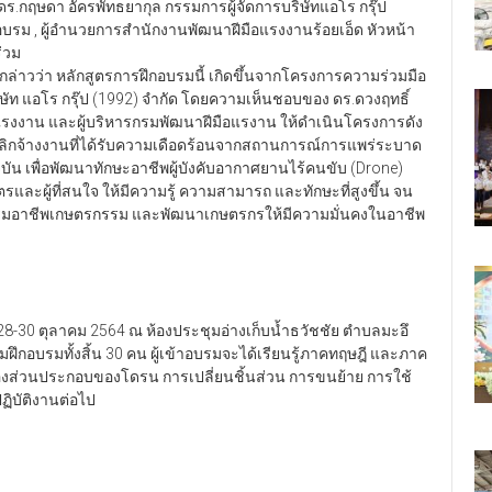
ี ดร.กฤษดา อัครพัทธยากุล กรรมการผู้จัดการบริษัทแอโร กรุ๊ป
ึกอบรม , ผู้อำนวยการสำนักงานพัฒนาฝีมือแรงงานร้อยเอ็ด หัวหน้า
่วม
กล่าวว่า หลักสูตรการฝึกอบรมนี้ เกิดขึ้นจากโครงการความร่วมมือ
ท แอโร กรุ๊ป (1992) จำกัด โดยความเห็นชอบของ ดร.ดวงฤทธิ์
รวงแรงงาน และผู้บริหารกรมพัฒนาฝีมือแรงาน ให้ดำเนินโครงการดัง
้ถูกเลิกจ้างงานที่ได้รับความเดือดร้อนจากสถานการณ์การแพร่ระบาด
บัน เพื่อพัฒนาทักษะอาชีพผู้บังคับอากาศยานไร้คนขับ (Drone)
ละผู้ที่สนใจ ให้มีความรู้ ความสามารถ และทักษะที่สูงขึ้น จน
ริมอาชีพเกษตรกรรม และพัฒนาเกษตรกรให้มีความมั่นคงในอาชีพ
่ 28-30 ตุลาคม 2564 ณ ห้องประชุมอ่างเก็บน้ำธวัชชัย ตำบลมะอึ
่วมฝึกอบรมทั้งสิ้น 30 คน ผู้เข้าอบรมจะได้เรียนรู้ภาคทฤษฎี และภาค
รื่องส่วนประกอบของโดรน การเปลี่ยนชิ้นส่วน การขนย้าย การใช้
ฏิบัติงานต่อไป