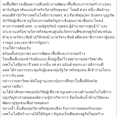
ลงพื้นที่ตรวจเยี่ยมความคืบหน้างานพัฒนาพื้นที่และการก่อสร้าง”แปลง
ฟาร์มกัญชาต้นแบบสำหรับวิสาหกิจชุมชน” โดยมี ศ.ดร.หนึ่ง เตียอำรุง
คณบดีสำนักวิชาเทคโนโลยีการเกษตร, ศ.(เกียรติคุณ)ดร.นันทกร บุญเกิด
นักวิจัยผู้เชี่ยวชาญโครงการผลิตกัญชาเชิงคุณภาพ เพื่อประโยชน์
ทางการแพทย์ มทส., นายณัฐชรัตน์ กฤตธน ผู้อำนวยการศูนย์ lIC และ
ประธานเครือข่ายวิสาหกิจชุมชนศูนย์นวัตกรรมพืชเศรษฐกิจไทย พร้อม
ด้วย นายวัชระชัยย์ (สุวิจักขณ์) นาควัชระชัยท์ อดีตเลขาธิการสภาผู้แทน
ราษฎร และเลขาธิการรัฐสภา,
ร่วมให้การต้อนรับ
พร้อมทั้งสรุปภาพรวมการพัฒนาพื้นที่และการก่อสร้าง
โดนพื้นที่แปลงฟาร์มต้นแบบ ตั้งอยู่เยื้องโรงพยาบาลมหาวิทยาลัย
เทคโนโลยีสุรนารี มทส.จากนั้น รศ.ดร.อนันต์ ทองระอา อธิการบดี
มทส.ได้ร่วมการประชุมกับผู้แทนกลุ่มรัฐวิสาหกิจชุมชน ที่เข้าร่วมโครง
การฯ กับ มทส.
กล่าวว่ามหาวิทยาลัยในฐานะสถาบันการศึกษาในพื้นที่จังหวัด
นครราชสีมา
จะได้นำศักยภาพของนักวิจัยผู้เชี่ยวชาญเฉพาะทางด้านเทคโนโลยีการ
ปลูกกัญชาถ่ายทอดองค์ความรู้ทางวิชาการ ถือเป็นต้นน้ำด้านวิจัยและ
พัฒนาสู่ชุมชนเพื่อถ่ายทอดแก่
กลางน้ำ นั้นคือกลุ่มวิสาหกิจชุมชนที่จะรับการถ่ายทอดปรับแปลง
เทคโนโลยีสร้างรายได้ให้กัญชา-กัญชงเป็นพืชเศรษฐกิจใหม่สร้าง