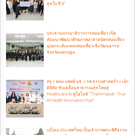
สุขใจ ปี 8”
ประธานกรรมาธิการการท่องเที่ยว เปิด
สัมมนาพัฒนาศักยภาพอาสาสมัครท่องเที่ยว
มุ่งยกระดับแหล่งท่องเที่ยวเชิงวัฒนธรรม
จังหวัดนครปฐม
ทรู x คณะแพทย์ มธ. x รพ.ธรรมศาสตร์ฯ x เอ้ก
ดิจิทัล ขับเคลื่อนสาธารณสุขไทยสู่
Healthcare AI ชูไฮไลต์ “Thammasat–True
AI Health Innovation Hub”
เอไอเอ ประเทศไทย เป็นเจ้าภาพพระพิธีธรรม