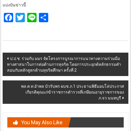
แบ่งปันข่าวนี้ :
Facebook
Twitter
Line
Share
Post
ป.ป.ช. ร่วมกับ มมร จัดโครงการบูรณาการแนวทางความร่วมมือ
ทางศาสนาในการต่อต้านการทุจริต โดยการประยุกต์หลักธรรมคำ
navigation
สอนกับหลักสูตรต้านทุจริตศึกษา ครั้งที่ 2
พล.ต.ท.อำพล บัวรับพร ผบช.ภ.1 ประธานพิธีมอบโล่ประกาศ
เกียรติคุณแก่ข้าราชการตำรวจที่เกษียณอายุราชการของ
ภ.จว.นนทบุรี
You May Also Like