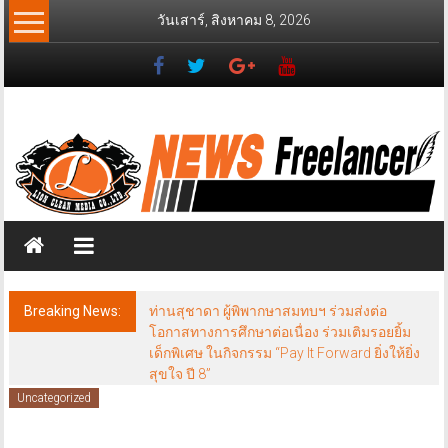
Skip
วันเสาร์, สิงหาคม 8, 2026
to
content
News
Freelancer
นิ
วส์
ฟรี
แลน
เซอร์
Breaking News:
ท่านสุชาดา ผู้พิพากษาสมทบฯ ร่วมส่งต่อ
โอกาสทางการศึกษาต่อเนื่อง ร่วมเติมรอยยิ้ม
เด็กพิเศษ ในกิจกรรม “Pay It Forward ยิ่งให้ยิ่ง
สุขใจ ปี 8”
Uncategorized