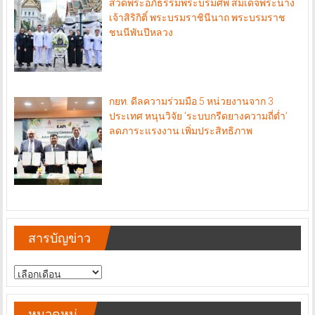
สวดพระอภิธรรมพระบรมศพ สมเด็จพระนาง
เจ้าสิริกิติ์ พระบรมราชินีนาถ พระบรมราช
ชนนีพันปีหลวง
กยท. ดีลความร่วมมือ 5 หน่วยงานจาก 3
ประเทศ หนุนวิจัย ‘ระบบกรีดยางความถี่ต่ำ’
ลดภาระแรงงาน เพิ่มประสิทธิภาพ
สารบัญข่าว
สารบัญ
ข่าว
หมวดหมู่