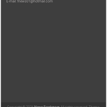
E-mail: fnews01@hotmail.com
Copyright © 2026
News Freelancer
. All rights reserved. Theme: