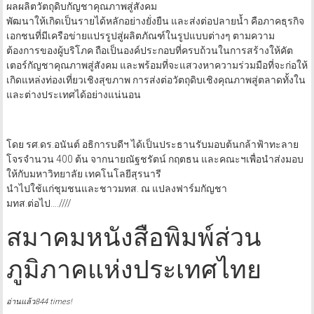
ผลผลิตวัตถุดิบกัญชาคุณภาพสู่สังคม
พัฒนาให้เกิดเป็นรายได้หลักอย่างยั่งยืน และส่งต่อปลายน้ำ คือภาคธุรกิจ
เอกชนที่มีเครือข่ายแปรรูปสู่ผลิตภัณฑ์ในรูปแบบต่างๆ ตามความ
ต้องการของผู้บริโภค ถือเป็นองค์ประกอบที่ครบถ้วนในการสร้างให้คัต
เตอร์กัญชาคุณภาพสู่สังคม และพร้อมที่จะแสวงหาความร่วมมือที่จะก่อให้
เกิดแหล่งท่องเที่ยวเชิงสุขภาพ การส่งต่อวัตถุดิบเชิงคุณภาพสู่ตลาดทั้งใน
และต่างประเทศได้อย่างแน่นอน
โดย รศ.ดร.อนันต์ อธิการบดีฯ ได้เป็นประธานรับมอบต้นกล้าฟ้าทะลาย
โจรจำนวน 400 ต้น จากนายณัฐชรัตน์ กฤตธน และคณะฯเพื่อนำส่งมอบ
ให้กับมหาวิทยาลัย เทคโนโลยีสุรนารี
นำไปใช้แก่ชุมชนและชาวมทส. ณ แปลงฟาร์มกัญชา
มทส.ต่อไป….////
สมาคมหนังสือพิมพ์ส่วน
ภูมิภาคแห่งประเทศไทย
อ่านแล้ว844 times!