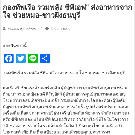
กองทัพเรือ รวมพลัง ซีพีเอฟ” ส่งอาหารจาก
ใจ ช่วยหมอ-ชาวฝั่งธนบุรี
Posted By: admin
0 Comment
แบ่งปันข่าวนี้ :
Facebook
Twitter
Line
Share
“กองทัพเรือ รวมพลัง ซีพีเอฟ” ส่งอาหารจากใจ ช่วยหมอ-ชาวฝั่งธนบุรี
พลเรือตรี ชัยณรงค์ บุณยรัตกลิน ผู้บัญชาการฐานทัพเรือกรุงเทพ พร้อม
ด้วย นาวาเอกหญิง ผุสดี หิรัญอัศว์ ผู้อำนวยการศูนย์สุขภาพคลองมอญ
โรงพยาบาลสมเด็จพระปิ่นเกล้า กรมแพทย์ทหารเรือ และคณะผู้บังคับ
บัญชาฐานทัพเรือกรุงเทพ รับมอบอาหารสำเร็จรูปพร้อมรับประทานและ
เครื่องดื่มเพื่อสุขภาพ จาก บริษัท เจริญโภคภัณฑ์อาหาร จำกัด (มหาชน)
หรือ ซีพีเอฟ และ บริษัท ซีพี อินเตอร์เทรด จำกัด หรือ ซีพีไอ ในโครงการ
“CPF ส่งอาหารจากใจ ร่วมต้านภัยโควิด-19” ตามนโยบายเครือเจริญ
โภคภัณฑ์ เพื่อเติมเต็มเสบียงและแทนคำขอบคุณบุคลากรทา