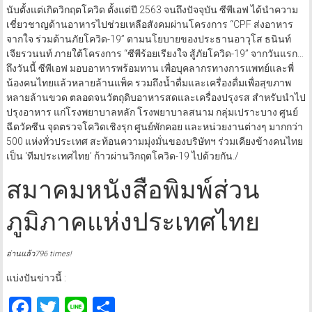
นับตั้งแต่เกิดวิกฤตโควิด ตั้งแต่ปี 2563 จนถึงปัจจุบัน ซีพีเอฟ ได้นำความ
เชี่ยวชาญด้านอาหารไปช่วยเหลือสังคมผ่านโครงการ “CPF ส่งอาหาร
จากใจ ร่วมต้านภัยโควิด-19” ตามนโยบายของประธานอาวุโส ธนินท์
เจียรวนนท์ ภายใต้โครงการ “ซีพีร้อยเรียงใจ สู้ภัยโควิด-19” จากวันแรก…
ถึงวันนี้ ซีพีเอฟ มอบอาหารพร้อมทาน เพื่อบุคลากรทางการแพทย์และพี่
น้องคนไทยแล้วหลายล้านแพ็ค รวมถึงน้ำดื่มและเครื่องดื่มเพื่อสุขภาพ
หลายล้านขวด ตลอดจนวัตถุดิบอาหารสดและเครื่องปรุงรส สำหรับนำไป
ปรุงอาหาร แก่โรงพยาบาลหลัก โรงพยาบาลสนาม กลุ่มเปราะบาง ศูนย์
ฉีดวัคซีน จุดตรวจโควิดเชิงรุก ศูนย์พักคอย และหน่วยงานต่างๆ มากกว่า
500 แห่งทั่วประเทศ สะท้อนความมุ่งมั่นของบริษัทฯ ร่วมเคียงข้างคนไทย
เป็น ‘ทีมประเทศไทย’ ก้าวผ่านวิกฤตโควิด-19 ไปด้วยกัน./
สมาคมหนังสือพิมพ์ส่วน
ภูมิภาคแห่งประเทศไทย
อ่านแล้ว796 times!
แบ่งปันข่าวนี้ :
Facebook
Twitter
Line
Share