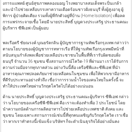
งการแแพทย์ ศูนย์สุขภาพคลองมอญ โรงพยาบาลสมเด็จพระปิ่นเกล้า
และนำไปช่วยเหลือบรรเทาความเดือดร้อนชาวฝั่งธนบุรี ทั้งผู้สูงอายุ ผู้
พิการ ผู้ป่วยติดเตียง รวมทั้งผู้ที่กักตัวอยู่ที่บ้าน (Home Isolation) เพื่อลด
การแพร่กระจายเชื้อ โดยมี นายประสิทธิ์ บุญดวงประเสริฐ ประธานคณะ
ผู้บริหาร ซีพีเอฟ เป็นผู้มอบ
พลเรือตรี ชัยณรงค์ บุณยรัตกลิน ผู้บัญชาการฐานทัพเรือกรุงเทพ กล่าวว่า
ตามนโยบายของผู้บัญชาการทหารเรือ ที่ให้ฐานทัพเรือกรุงเทพมีหน้าที่
สนับสนุนกำลังพลเพื่อช่วยเหลือประชาชนในพื้นที่ที่เรารับผิดชอบฝั่ง
ธนบุรี จำนวน 36 ชุมชน ซึ่งสถานการณ์โควิด-19 ที่ผ่านมา เราได้รับการ
ความร่วมมือจากทุกภาคส่วน อย่างวันนี้คือ เครือซีพีและซีพีเอฟ ที่นำ
อาหารคุณภาพปลอดภัยมาช่วยเหลือคนในชุมชน เพื่อให้พวกเขามีอาหาร
ที่ดีรับประทานอย่างทั่วถึง เชื่อว่าการรวมน้ำใจของคนไทยในครั้งนี้ จะ
ทำให้ประเทศไทยผ่านวิกฤตโควิดไปได้อย่างแน่นอน
ด้าน นายประสิทธิ์ บุญดวงประเสริฐ ประธานคณะผู้บริหาร ซีพีเอฟ กล่าว
ว่า นโยบายของเครือซีพี-ซีพีเอฟ คือ เราจะต้องทำเพื่อ 3 ประโยชน์ โดย
นำความถนัดด้านการผลิตอาหารไปช่วยเหลือประเทศชาติ สังคม และ
ชุมชน โดยเฉพาะสถานการณ์เช่นนี้ที่ทุกคนเผชิญกับวิกฤตโควิด เราเชื่อ
ว่า หากเราทำตรงนี้เข้มแข็ง บริษัทฯ ก็จะดำเนินธุรกิจได้อย่างมั่นคง