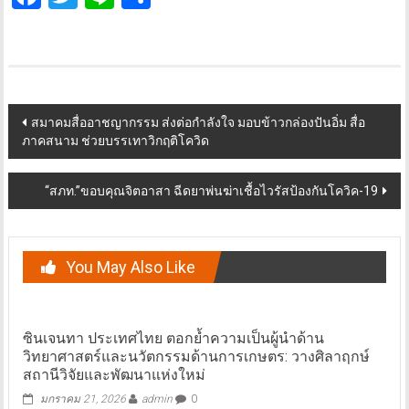
Post
สมาคมสื่ออาชญากรรม ส่งต่อกำลังใจ มอบข้าวกล่องปันอิ่ม สื่อ
ภาคสนาม ช่วยบรรเทาวิกฤติโควิด
navigation
“สภท.”ขอบคุณจิตอาสา ฉีดยาพ่นฆ่าเชื้อไวรัสป้องกันโควิค-19
You May Also Like
ซินเจนทา ประเทศไทย ตอกย้ำความเป็นผู้นำด้าน
วิทยาศาสตร์และนวัตกรรมด้านการเกษตร: วางศิลาฤกษ์
สถานีวิจัยและพัฒนาแห่งใหม่
มกราคม 21, 2026
admin
0