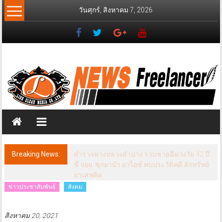
Skip
วันศุกร์, สิงหาคม 7, 2026
to
content
News
Freelancer
นิ
วส์
ฟรี
แลน
เซอร์
Breaking News:
ตำรวจทางหลวงลำปาง รวบชายฉี่ม่วงวัย 42 ปี
ขี่ จยย. ซุกยาบ้า ยาไอซ์ พบประวัติคดี ลักทรัพย์
ยาเสพติด
ข่าวประชาสัมพันธ์
สังคม
สิงหาคม 20, 2021