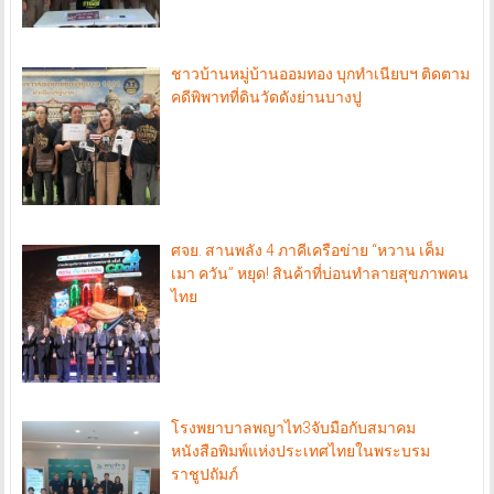
ชาวบ้านหมู่บ้านออมทอง บุกทำเนียบฯ ติดตาม
คดีพิพาทที่ดินวัดดังย่านบางปู
ศจย. สานพลัง 4 ภาคีเครือข่าย “หวาน เค็ม
เมา ควัน” หยุด! สินค้าที่บ่อนทำลายสุขภาพคน
ไทย
โรงพยาบาลพญาไท3จับมือกับสมาคม
หนังสือพิมพ์แห่งประเทศไทยในพระบรม
ราชูปถัมภ์