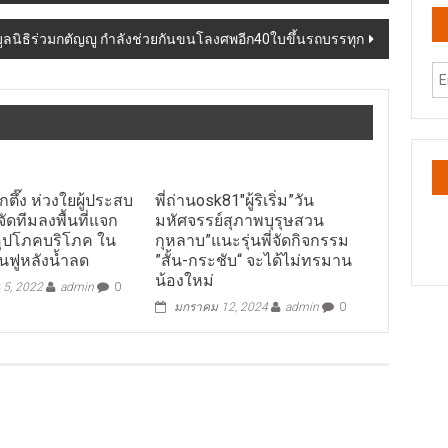
มูลนิธิร่วมกตัญญู กำลังช่วยกันขนโลงศพอีก40ใบขึ้นรถบรรทุก
็กตึ๊ง ห่วงใยผู้ประสบ
พี่ถ่านosk81″ผู้ริเริ่ม”วัน
จัดทีมลงพื้นที่แจก
มหัศจรรย์สุภาพบุรุษสวน
งอุปโภคบริโภค ใน
กุหลาบ”แนะรุ่นพี่จัดกิจกรรม
นฟูหลังน้ำลด
”สั้น-กระชับ“ จะได้ไม่ทรมาน
น้องใหม่
 5, 2022
admin
0
มกราคม 12, 2024
admin
0