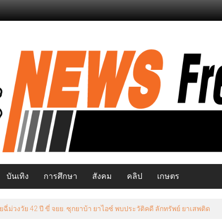
บันเทิง
การศึกษา
สังคม
คลิป
เกษตร
วงวัย 42 ปี ขี่ จยย. ซุกยาบ้า ยาไอซ์ พบประวัติคดี ลักทรัพย์ ยาเสพติด