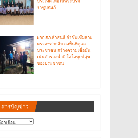
ประเทศไทยในพระบรม
ราชูปถัมภ์
ผกก.สภ.ลำสนธิ กำชับเข้มสาย
ตรวจ–สายสืบ ลงพื้นที่ดูแล
ประชาชน สร้างความเชื่อมั่น
เน้นตำรวจน้ำดี ใส่ใจทุกข์สุข
ของประชาชน
สารบัญข่าว
รบัญ
าว