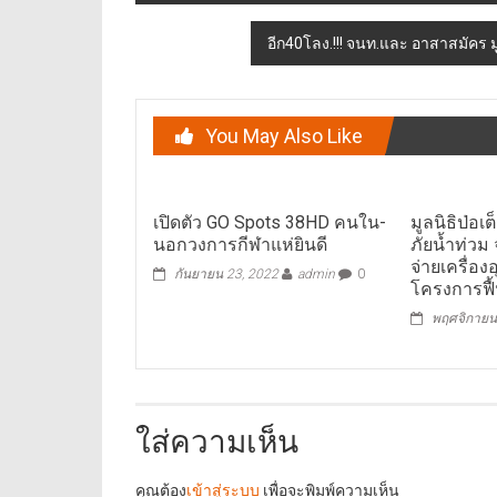
อีก40โลง.!!! จนท.และ อาสาสมัคร 
You May Also Like
เปิดตัว GO Spots 38HD คนใน-
มูลนิธิป่อเต
นอกวงการกีฬาแห่ยินดี
ภัยน้ำท่วม 
จ่ายเครื่อ
กันยายน 23, 2022
admin
0
โครงการฟื้
พฤศจิกายน
ใส่ความเห็น
คุณต้อง
เข้าสู่ระบบ
เพื่อจะพิมพ์ความเห็น