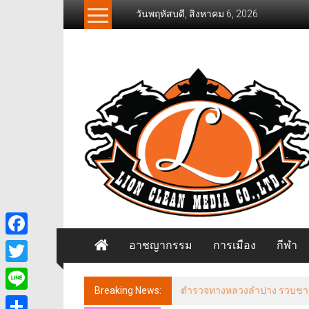
Skip
วันพฤหัสบดี, สิงหาคม 6, 2026
to
content
News
Freelancer
นิ
วส์
ฟรี
แลน
เซอร์
อาชญากรรม
การเมือง
กีฬา
Facebook
Twitter
Breaking News:
ตำรวจทางหลวงลำปาง รวบชายฉี่ม่
Line