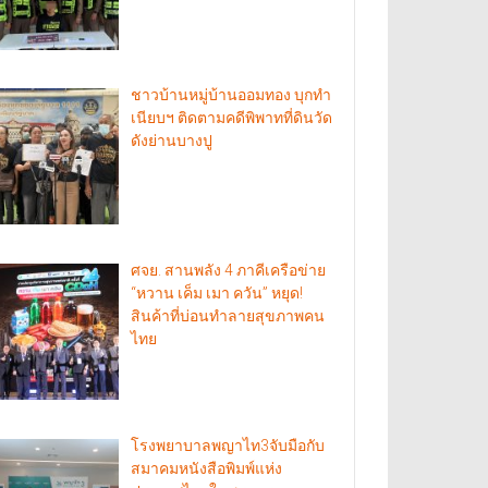
ชาวบ้านหมู่บ้านออมทอง บุกทำ
เนียบฯ ติดตามคดีพิพาทที่ดินวัด
ดังย่านบางปู
ศจย. สานพลัง 4 ภาคีเครือข่าย
“หวาน เค็ม เมา ควัน” หยุด!
สินค้าที่บ่อนทำลายสุขภาพคน
ไทย
โรงพยาบาลพญาไท3จับมือกับ
สมาคมหนังสือพิมพ์แห่ง