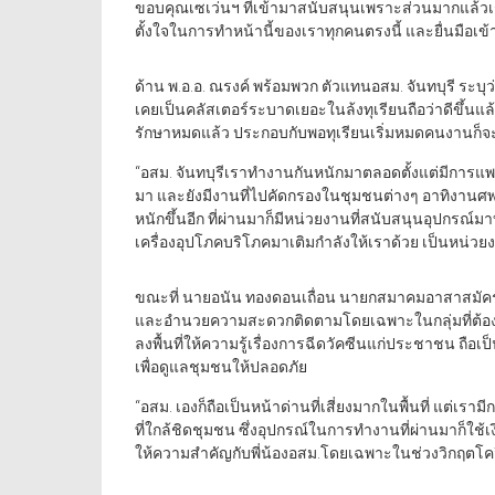
ขอบคุณเซเว่นฯ ที่เข้ามาสนับสนุนเพราะส่วนมากแล้วเ
ตั้งใจในการทำหน้านี้ของเราทุกคนตรงนี้ และยื่นมือเข้
ด้าน พ.อ.อ. ณรงค์ พร้อมพวก ตัวแทนอสม. จันทบุรี ระบุว
เคยเป็นคลัสเตอร์ระบาดเยอะในล้งทุเรียนถือว่าดีขึ้นแ
รักษาหมดแล้ว ประกอบกับพอทุเรียนเริ่มหมดคนงานก็
“อสม. จันทบุรีเราทำงานกันหนักมาตลอดตั้งแต่มีการแพร่ระ
มา และยังมีงานที่ไปคัดกรองในชุมชนต่างๆ อาทิงานศพ ย
หนักขึ้นอีก ที่ผ่านมาก็มีหน่วยงานที่สนับสนุนอุปกรณ์มาบ้
เครื่องอุปโภคบริโภคมาเติมกำลังให้เราด้วย เป็นหน่วยง
ขณะที่ นายอนัน ทองดอนเถื่อน นายกสมาคมอาสาสมัคร
และอำนวยความสะดวกติดตามโดยเฉพาะในกลุ่มที่ต้องมีกา
ลงพื้นที่ให้ความรู้เรื่องการฉีดวัคซีนแก่ประชาชน ถื
เพื่อดูแลชุมชนให้ปลอดภัย
“อสม. เองก็ถือเป็นหน้าด่านที่เสี่ยงมากในพื้นที่ แต่เ
ที่ใกล้ชิดชุมชน ซึ่งอุปกรณ์ในการทำงานที่ผ่านมาก็ใช้เงิน
ให้ความสำคัญกับพี่น้องอสม.โดยเฉพาะในช่วงวิกฤตโควิ