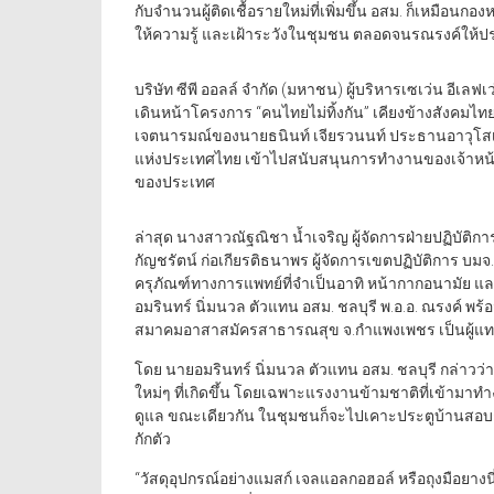
กับจำนวนผู้ติดเชื้อรายใหม่ที่เพิ่มขึ้น อสม. ก็เหมื
ให้ความรู้ และเฝ้าระวังในชุมชน ตลอดจนรณรงค์ให้ประชา
บริษัท ซีพี ออลล์ จำกัด (มหาชน) ผู้บริหารเซเว่น อีเลฟ
เดินหน้าโครงการ “คนไทยไม่ทิ้งกัน” เคียงข้างสังคมไทย
เจตนารมณ์ของนายธนินท์ เจียรวนนท์ ประธานอาวุโส
แห่งประเทศไทย เข้าไปสนับสนุนการทำงานของเจ้าหน้าท
ของประเทศ
ล่าสุด นางสาวณัฐณิชา น้ำเจริญ ผู้จัดการฝ่ายปฏิบัติ
กัญชรัตน์ ก่อเกียรติธนาพร ผู้จัดการเขตปฏิบัติการ บมจ
ครุภัณฑ์ทางการแพทย์ที่จำเป็นอาทิ หน้ากากอนามัย และ
อมรินทร์ นิ่มนวล ตัวแทน อสม. ชลบุรี พ.อ.อ. ณรงค์ พ
สมาคมอาสาสมัครสาธารณสุข จ.กำแพงเพชร เป็นผู้แ
โดย นายอมรินทร์ นิ่มนวล ตัวแทน อสม. ชลบุรี กล่าวว่า 
ใหม่ๆ ที่เกิดขึ้น โดยเฉพาะแรงงานข้ามชาติที่เข้ามาทำ
ดูแล ขณะเดียวกัน ในชุมชนก็จะไปเคาะประตูบ้านสอบถามปร
กักตัว
“วัสดุอุปกรณ์อย่างแมสก์ เจลแอลกอฮอล์ หรือถุงมือยางนี่