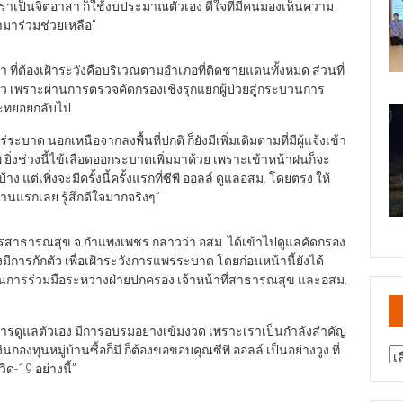
ราเป็นจิตอาสา ก็ใช้งบประมาณตัวเอง ดีใจที่มีคนมองเห็นความ
ามาร่วมช่วยเหลือ”
่า ที่ต้องเฝ้าระวังคือบริเวณตามอำเภอที่ติดชายแดนทั้งหมด ส่วนที่
ล้ว เพราะผ่านการตรวจคัดกรองเชิงรุกแยกผู้ป่วยสู่กระบวนการ
จะทยอยกลับไป
บาด นอกเหนือจากลงพื้นที่ปกติ ก็ยังมีเพิ่มเติมตามที่มีผู้แจ้งเข้า
ิ่งช่วงนี้ไข้เลือดออกระบาดเพิ่มมาด้วย เพราะเข้าหน้าฝนก็จะ
าง แต่เพิ่งจะมีครั้งนี้ครั้งแรกที่ซีพี ออลล์ ดูแลอสม. โดยตรง ให้
านแรกเลย รู้สึกดีใจมากจริงๆ”
สาธารณสุข จ.กำแพงเพชร กล่าวว่า อสม. ได้เข้าไปดูแลคัดกรอง
รกักตัว เพื่อเฝ้าระวังการแพร่ระบาด โดยก่อนหน้านี้ยังได้
อเป็นการร่วมมือระหว่างฝ่ายปกครอง เจ้าหน้าที่สาธารณสุข และอสม.
รามีการดูแลตัวเอง มีการอบรมอย่างเข้มงวด เพราะเราเป็นกำลังสำคัญ
กองทุนหมู่บ้านซื้อก็มี ก็ต้องขอขอบคุณซีพี ออลล์ เป็นอย่างวูง ที่
สา
ด-19 อย่างนี้”
ข่