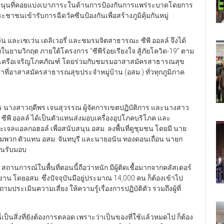
อนกองหนุนที่คอยแบ่งเบาภาระในด้านการป้องกันการแพร่ระบาดโดยการ
ชนเข้ารับการฉีดวัคซีนป้องกันเพื่อสร้างภูมิคุ้มกันหมู่
เว่น และเซเว่น เดลิเวอรี่ และชมรมจิตสาธารณะ ซีพี ออลล์ จึงได้
ในยามวิกฤต ภายใต้โครงการ “ซีพีร้อยเรียงใจ สู้ภัยโควิด-19” ตาม
เครือเจริญโภคภัณฑ์ โดยร่วมกับชมรมอาสาสมัครสาธารณสุข
ี่อาสาสมัครสาธารณสุขประจำหมู่บ้าน (อสม.) ทั่วทุกภูมิภาค
การ นางสาวฤดีพร เจนสุวรรณ ผู้จัดการเขตปฏิบัติการ และนางสาว
. ซีพี ออลล์ ได้เป็นตัวแทนส่งมอบเครื่องอุปโภคบริโภค และ
เจลแอลกอฮอล์ เพื่อสนับสนุน อสม. ลงพื้นที่ดูชุมชน โดยมี นาย
ร้อมพวก ตัวแทน อสม. จันทบุรี และนายอนัน ทองดอนเถื่อน นายก
ทนรับมอบ
สถานการณ์ในพื้นที่ตอนนี้ถือว่าหนัก มีผู้ติดเชื้อมากจากคลัสเตอร์
งาน โดยอสม. ซึ่งปัจจุบันมีอยู่ประมาณ 14,000 คน ก็ต้องเข้าไป
ะเมินความเสี่ยง ให้ความรู้เรื่องการปฏิบัติตัว รวมถึงผู้ที่
เป็นสิ่งที่ยังต้องการตลอด เพราะว่าเป็นของที่ใช้แล้วหมดไป ก็ต้อง