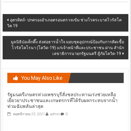
Post
อุตรดิตถ์- ปกครองอำเภอตรอนตรวจเข้ม ช่วงโรคระบาดไวรัสโค
วิค 19
navigation
มูลนิธิป่อเต็กตึ๊ง ส่งต่อธารน้ำใจ มอบชุดอุปกรณ์ป้องกันการติดเชื้อ
ไวรัสโคโรนา (โควิด-19) แก่เจ้าหน้าที่และประชาชน ผ่าน สำนัก
เลขาธิการนายกรัฐมนตรี สู้ภัยโควิด-19
You May Also Like
รัฐมนตรีเกษตรห่วงเพชรบุรีสั่งชลประทานเร่งช่วยเหลือ
เยียวยาประชาชนและเกษตรกรที่ได้รับผลกระทบจากน้ำ
ท่วมฉับพลันล่าสุด
พฤศจิกายน 25, 2021
admin
0