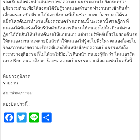
ร้องเรียนสื่อช่วยนำเสนอข่าวขอความเป็นธรรมผ่านไปยังกระทรวง
ยุติธรรมด้วยเพื่อให้สังคมได้รับรู้ว่าตนเองลำบาก ทำงานหาเช้ากินค่ำ
เลี้ยงครอบครัว มีรายได้น้อย ยิ่งช่วงนี้เป็นช่วง covid ก็อยากจะได้รถ
แม็คโครคืนมาทำงานเลี้ยงครอบครัว แต่ตอนนี้ นะเวลานี้ ศาลฎีกา ที่
ตนเองได้ฟ้องร้องให้บริษัทดำเนินการคืนรถให้ตนเองไปนั้น ถึงแม้ศาล
ฎีกาได้ตัดสินให้บริษัทคืนรถให้แก่ตนเอง แต่ทางบริษัทก็เบี้ยวไม่ยอมคืนรถ
ให้ตนเอง มานานหลายปีแล้วทำให้ตนเองไม่รู้จะไปพึ่งใคร ตนเองก็เคยไป
ร้องสภาทนายความเรื่องคดีและก็ยื่นหนังสือขอความเป็นธรรมส่งถึง
กระทรวงยุติธรรม ก็ไม่ได้ผลไม่มีอะไรคืบหน้า ตนเองรู้สึก ว่า โดนเอารัด
เอาเปรียบ ตนเองจึง มา ร้องขอความเป็นธรรม จากสื่อมวลชนในครั้งนี้
ทีมข่าวภูมิภาค
รายงาน
อ่านแล้ว943 times!
แบ่งปันข่าวนี้ :
Facebook
Twitter
Line
Share