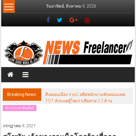
Skip
วันอาทิตย์, สิงหาคม 9, 2026
to
content
News
Freelancer
นิ
วส์
ฟรี
แลน
เซอร์
Breaking News:
สืบดอนเมือง รวบ2 อดีตพนักงานซับคอนแทค
TOT ลักแบตตู้ไฟเก่าเสียหาย 2.2 ล้าน
ข่าวประชาสัมพันธ์
กรกฎาคม 9, 2021