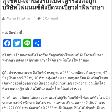
สุโขทัย-เจ้าของรถแม็คโครร้องสื่อถูก
บริษัทไฟแนนซ์ดังยึดรถเบี้ยวคำพิพากษา
Posted By: admin
0 Comment
แบ่งปันข่าวนี้ :
Facebook
Twitter
Line
Share
สุโขทัย-เจ้าของรถแม็คโครร้องสื่อถูกบริษัทไฟแนนซ์ดังยึดรถเบี้ยวคำ
พิพากษา หลังศาลฎีกาพิพากษาให้คืนรถแม็คโครให้เจ้าของ
ผู้สื่อข่าวรายงานว่าเมื่อวันที่ 9 กรกฎาคม 2564 นายพิษณุ สีชมพู อายุ 47
ปีอยู่บ้านเลขที่ 72 หมู่ 10 ตำบลทุ่งเสลี่ยม อำเภอทุ่งเสลี่ยม จังหวัดสุโขทัย
เดินทางร้องสื่อขอความเป็นธรรมเพื่อนำเสนอข่าวทวงถามรถแม็คโคร
คืนจากศาลฎีกาตัดสินให้คืนรถแม็คโครให้แก่ เจ้าของ
ทางด้านนายพิษณุ ได้กล่าวว่าตนเองได้กู้เงินกับบริษัทไฟแนนท์ดัง โดยนำ
รถแทรกเตอร์ หรือรถแม็คโคร หมายเลขทะเบียน ตค 4442 เป็นจำนวน
เงิน 291,000 บาทต่อมาเมื่อปี 2556 จนถึงปัจจุบัน ก็ยังไม่ได้รถคืนจึงมา