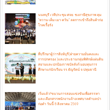
นนทบุรี เวทีประชุม ศจย. ชงภาษีสุขภาพ คุม
“หวาน-เค็ม-เมา-ควัน“ ลดการเข้าถึงสินค้าก่อ
โรคเรื้อรัง
ที่ปรึกษาผู้ว่าฯสิงห์บุรี(ฝ่ายความมั่นคงและ
การปกครอง )และประธานกลุ่มพิทักษ์แผ่นดิน
สยามและปกป้องราชบัลลังก์ มอบทุนการ
ศึกษาแก่นักเรียน รร.ธัญรัตน์ จ.ปทุมธานี
เริ่มแล้ว!!ขบวนการสอบแข่งขันเพื่อสรรหา
และเลือกสรรพนักงานจ้างเทศบาลตำบลป่า
ก่อดำ วันนี้ 8 สิงหาคม 2569