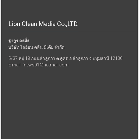
Lion Clean Media Co.,LTD.
ฐากูร คงมิ่ง
บริษัท ไลอ้อน คลีน มีเดีย จำกัด
5/37 หมู่ 18 ถนนลำลูกกา ต.คูคต อ.ลำลูกกา จ.ปทุมธานี 12130
E-mail: fnews01@hotmail.com