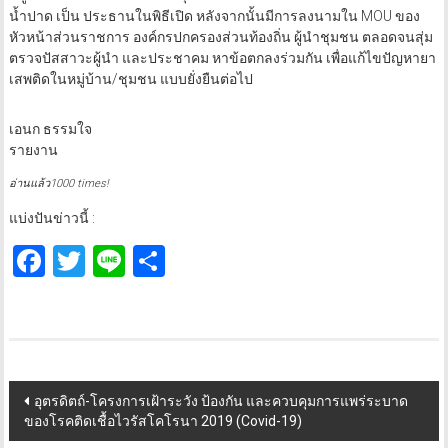
น้ำปาด เป็น ประธานในพิธีเปิด หลังจากนั้นมีการลงนามใน MOU ของ
หัวหน้าส่วนราชการ องค์กรปกครองส่วนท้องถิ่น ผู้นำชุมชน ตลอดจนสุ่ม
ตรวจปัสสาวะผู้นำ และประชาคม หาข้อตกลงร่วมกัน เพื่อแก้ไขปัญหายา
เสพติดในหมู่บ้าน/ชุมชน แบบยั่งยืนต่อไป
เอนก ธรรมใจ
รายงาน
อ่านแล้ว1000 times!
แบ่งปันข่าวนี้ :
Facebook
Twitter
Line
Share
Post
อุตรดิตถ์-โครงการเฝ้าระวัง ป้องกัน และควบคุมการแพร่ระบาด
ของโรคติดเชื้อไวรัสโคโรนา 2019 (Covid-19)
navigation