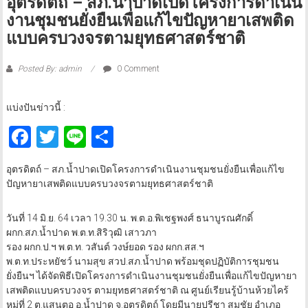
อุตรดิตถ์ – สภ.น้ำปาดเปิดโครงการดำเนิน
งานชุมชนยั่งยืนเพื่อแก้ไขปัญหายาเสพติด
แบบครบวงจรตามยุทธศาสตร์ชาติ
Posted By: admin
0 Comment
แบ่งปันข่าวนี้ :
Facebook
Twitter
Line
Share
อุตรดิตถ์ – สภ.น้ำปาดเปิดโครงการดำเนินงานชุมชนยั่งยืนเพื่อแก้ไข
ปัญหายาเสพติดแบบครบวงจรตามยุทธศาสตร์ชาติ
วันที่ 14 มิ.ย. 64 เวลา 19.30 น. พ.ต.อ.พิเชฐพงศ์ ธนาบูรณศักดิ์
ผกก.สภ.น้ำปาด พ.ต.ท.สิริวุฒิ เสาวภา
รอง ผกก.ป.ฯ พ.ต.ท. วสันต์ วงษ์ยอด รอง ผกก.สส.ฯ
พ.ต.ท.ประหยัชว์ นามสุข สวป.สภ.น้ำปาด พร้อมชุดปฏิบัติการชุมชน
ยั่งยืนฯ ได้จัดพิธีเปิดโครงการดำเนินงานชุมชนยั่งยืนเพื่อแก้ไขปัญหายา
เสพติดแบบครบวงจร ตามยุทธศาสตร์ชาติ ณ ศูนย์เรียนรู้บ้านห้วยไคร้
หมู่ที่ 2 ต.แสนตอ อ.น้ำปาด จ.อุตรดิตถ์ โดยมีนายปรีชา สมชัย อำเภอ