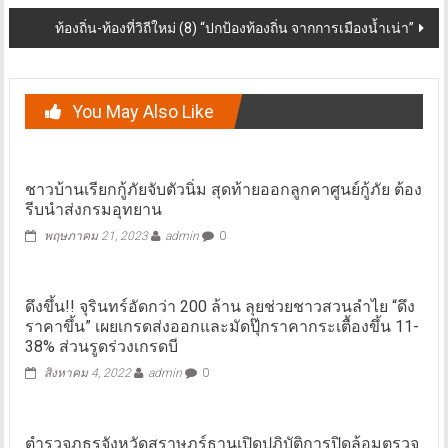
ท้องถิ่น-ท้องที่วิถีใหม่ (8) “ปกป้องท้องถิ่น จากการเมืองน้ำเน่า”
You May Also Like
ชาวบ้านเรียกกู้ภัยจับตัวนิ่ม สุดท้ายออกลูกคาศูนย์กู้ภัย ต้อง
รีบนำส่งกรมอุทยาน
พฤษภาคม 21, 2023
admin
0
ดึงขึ้น!! จุรินทร์อัดกว่า 200 ล้าน ลุยช่วยชาวสวนลำไย “ดึง
ราคาขึ้น” เผยเกรดส่งออกและมัดปุ๊กราคากระเตื้องขึ้น 11-
38% ส่วนรูดร่วงเกรดบี
สิงหาคม 4, 2022
admin
0
ตำรวจภูธรจังหวัดสุราษฎร์ธานเปิดปฏิบัติการปิดล้อมตรวจ