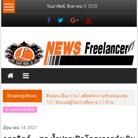
Skip
วันอาทิตย์, สิงหาคม 9, 2026
to
content
News
Freelancer
นิ
วส์
ฟรี
แลน
เซอร์
Breaking News:
สืบดอนเมือง รวบ2 อดีตพนักงานซับคอนแทค
TOT ลักแบตตู้ไฟเก่าเสียหาย 2.2 ล้าน
ข่าวประชาสัมพันธ์
มิถุนายน 14, 2021