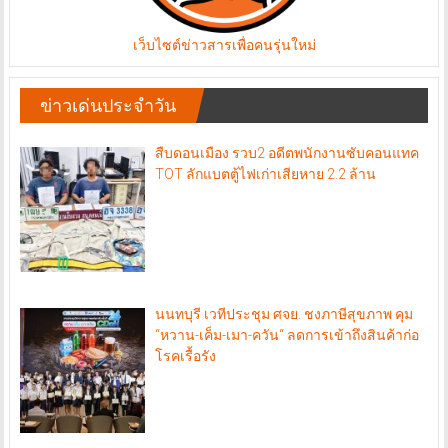
เว็บไซต์ข่าวสารเพื่อคนรุ่นใหม่
ข่าวเด่นประจำวัน
สืบดอนเมือง รวบ2 อดีตพนักงานซับคอนแทค
TOT ลักแบตตู้ไฟเก่าเสียหาย 2.2 ล้าน
นนทบุรี เวทีประชุม ศจย. ชงภาษีสุขภาพ คุม
“หวาน-เค็ม-เมา-ควัน“ ลดการเข้าถึงสินค้าก่อ
โรคเรื้อรัง