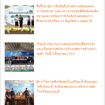
ที่ปรึกษาผู้ว่าฯสิงห์บุรี(ฝ่ายความมั่นคงและ
การปกครอง )และประธานกลุ่มพิทักษ์แผ่นดิน
สยามและปกป้องราชบัลลังก์ มอบทุนการ
ศึกษาแก่นักเรียน รร.ธัญรัตน์ จ.ปทุมธานี
เริ่มแล้ว!!ขบวนการสอบแข่งขันเพื่อสรรหา
และเลือกสรรพนักงานจ้างเทศบาลตำบลป่า
ก่อดำ วันนี้ 8 สิงหาคม 2569
ผู้การโคราชสั่งเข้มทุกโรงเรียน ย้ำซ้อมแผน
“หนี-ซ่อน-สู้” รับมือเหตุรุนแรง หลังกราดยิง
โรงเรียนนนทบุรี