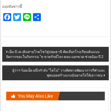
แบ่งปันข่าวนี้ :
Facebook
Twitter
Line
Share
Post
เอ็ม บี เค เดินสายโรดโชว์สู่ปทุมธานี คัดเลือกโรงเรียนต้นแบบ
จัดการขยะในกิจกรรม “ข.ขวดรักษ์โลก ตอน แยกขวด ช่วยน้อง ปี 2
navigation
ผู้ว่าฯ ร้อยเอ็ด ผนึกกำลัง “โตโน่” วางทิศทางพัฒนาการกีฬาและ
ฟุตบอลสร้างแรงบันดาลใจให้เยาวชน
You May Also Like