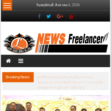
Skip
วันพฤหัสบดี, สิงหาคม 6, 2026
to
content
News
Freelancer
นิ
วส์
ฟรี
แลน
เซอร์
Breaking News:
พันโท ดร. สินธพ แก้วพิจิตร ประธานคณะ
กรรมาธิการการท่องเที่ยว นำทีมลุยปัตตานีชู
ศักยภาพสู่จุดหมายท่องเที่ยวสำคัญ