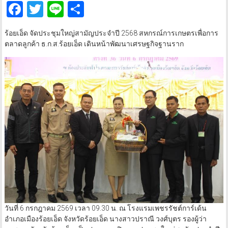
Facebook
Twitter
Line
Share
ร้อยเอ็ด จัดประชุมใหญ่สามัญประจำปี 2568 สหกรณ์การเกษตรเพื่อการ
ตลาดลูกค้า ธ.ก.ส.ร้อยเอ็ด เดินหน้าพัฒนาเศรษฐกิจฐานราก
วันที่ 6 กรกฎาคม 2569 เวลา 09.30 น. ณ โรงแรมเพชรรัชต์การ์เด้น
อำเภอเมืองร้อยเอ็ด จังหวัดร้อยเอ็ด นางสาวปราณี วงศ์บุตร รองผู้ว่า