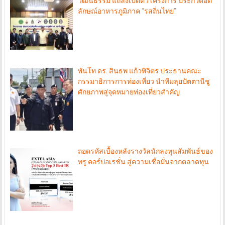
วัฒนธรรม แถลงเปิดตัวโครงการ ประกวดอัต
ลักษณ์อาหารภูมิภาค “รสถิ่นไทย”
พันโท ดร. สินธพ แก้วพิจิตร ประธานคณะ
กรรมาธิการการท่องเที่ยว นำทีมลุยปัตตานีชู
ศักยภาพสู่จุดหมายท่องเที่ยวสำคัญ
ถอดรหัสเบื้องหลังรางวัลนักลงทุนสัมพันธ์ของ
ทรู คอร์ปอเรชั่น สู่ความเชื่อมั่นจากตลาดทุน