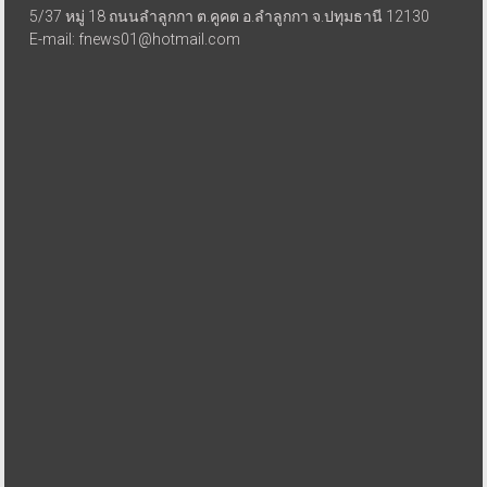
5/37 หมู่ 18 ถนนลำลูกกา ต.คูคต อ.ลำลูกกา จ.ปทุมธานี 12130
E-mail: fnews01@hotmail.com