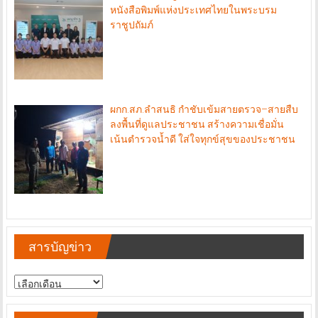
หนังสือพิมพ์แห่งประเทศไทยในพระบรม
ราชูปถัมภ์
ผกก.สภ.ลำสนธิ กำชับเข้มสายตรวจ–สายสืบ
ลงพื้นที่ดูแลประชาชน สร้างความเชื่อมั่น
เน้นตำรวจน้ำดี ใส่ใจทุกข์สุขของประชาชน
สารบัญข่าว
สารบัญ
ข่าว