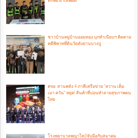
ทรัพย์ ยาเสพติด
ชาวบ้านหมู่บ้านออมทอง บุกทำเนียบฯ ติดตาม
คดีพิพาทที่ดินวัดดังย่านบางปู
ศจย. สานพลัง 4 ภาคีเครือข่าย “หวาน เค็ม
เมา ควัน” หยุด! สินค้าที่บ่อนทำลายสุขภาพคน
ไทย
โรงพยาบาลพญาไท3จับมือกับสมาคม