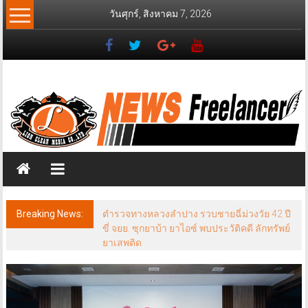
Skip
วันศุกร์, สิงหาคม 7, 2026
to
content
News
Freelancer
นิ
วส์
ฟรี
แลน
เซอร์
Breaking News:
ตำรวจทางหลวงลำปาง รวบชายฉี่ม่วงวัย 42 ปี
ขี่ จยย. ซุกยาบ้า ยาไอซ์ พบประวัติคดี ลักทรัพย์
ยาเสพติด