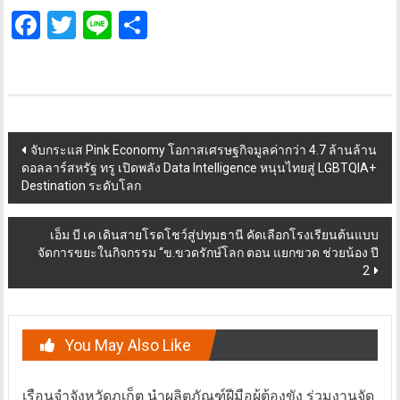
Facebook
Twitter
Line
Share
Post
จับกระแส Pink Economy โอกาสเศรษฐกิจมูลค่ากว่า 4.7 ล้านล้าน
ดอลลาร์สหรัฐ ทรู เปิดพลัง Data Intelligence หนุนไทยสู่ LGBTQIA+
navigation
Destination ระดับโลก
เอ็ม บี เค เดินสายโรดโชว์สู่ปทุมธานี คัดเลือกโรงเรียนต้นแบบ
จัดการขยะในกิจกรรม “ข.ขวดรักษ์โลก ตอน แยกขวด ช่วยน้อง ปี
2
You May Also Like
เรือนจำจังหวัดภูเก็ต นำผลิตภัณฑ์ฝีมือผู้ต้องขัง ร่วมงานจัด