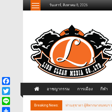
Skip
วันเสาร์, สิงหาคม 8, 2026
to
content
News
Freelancer
นิ
วส์
ฟรี
แลน
เซอร์
อาชญากรรม
การเมือง
กีฬา
Facebook
Twitter
Breaking News:
ประธานกรรมาธิการการท่องเที่
Line