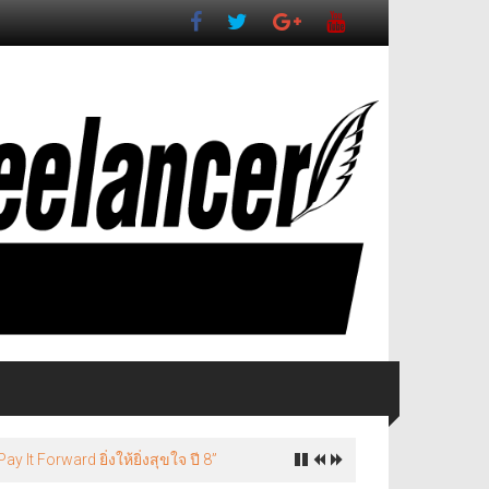
ี่ยวเชิงวัฒนธรรมจังหวัดนครปฐม