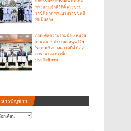
อภิธรรมพระบรมศพ สมเด็จ
พระนางเจ้าสิริกิติ์ พระบรม
ราชินีนาถ พระบรมราชชนนี
พันปีหลวง
กยท. ดีลความร่วมมือ 5 หน่วย
งานจาก 3 ประเทศ หนุนวิจัย
‘ระบบกรีดยางความถี่ต่ำ’ ลด
ภาระแรงงาน เพิ่ม
ประสิทธิภาพ
สารบัญข่าว
รบัญ
าว