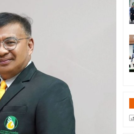
สา
ข่