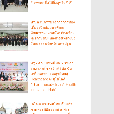
Forward ยิ่งให้ยิ่งสุขใจ ปี 8”
ประธานกรรมาธิการการท่อง
เที่ยว เปิดสัมมนาพัฒนา
ศักยภาพอาสาสมัครท่องเที่ยว
มุ่งยกระดับแหล่งท่องเที่ยวเชิง
วัฒนธรรมจังหวัดนครปฐม
ทรู x คณะแพทย์ มธ. x รพ.ธร
รมศาสตร์ฯ x เอ้ก ดิจิทัล ขับ
เคลื่อนสาธารณสุขไทยสู่
Healthcare AI ชูไฮไลต์
“Thammasat–True AI Health
Innovation Hub”
เอไอเอ ประเทศไทย เป็นเจ้า
ภาพพระพิธีธรรมสวดพระ