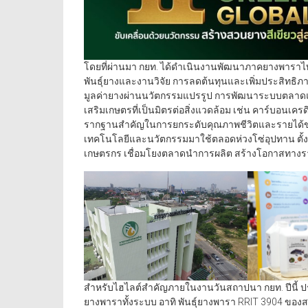
โดยที่ผ่านมา กยท. ได้ดำเนินงานพัฒนาภาคยางพาราไทย
พันธุ์ยางและงานวิจัย การลดต้นทุนและเพิ่มประสิทธ
มูลค่ายางผ่านนวัตกรรมแปรรูป การพัฒนาระบบตลาดแล
เสริมเกษตรที่เป็นมิตรต่อสิ่งแวดล้อม เช่น คาร์บอนเคร
รากฐานสำคัญในการยกระดับคุณภาพชีวิตและรายได้ข
เทคโนโลยีและนวัตกรรมมาใช้ตลอดห่วงโซ่อุปทาน ตั้ง
เกษตรกร เชื่อมโยงตลาดนำการผลิต สร้างโอกาสทางรา
สำหรับไฮไลต์สำคัญภายในงานวันสถาปนา กยท. ปีนี้ 
ยางพาราทั้งระบบ อาทิ พันธุ์ยางพารา RRIT 3904 ของส