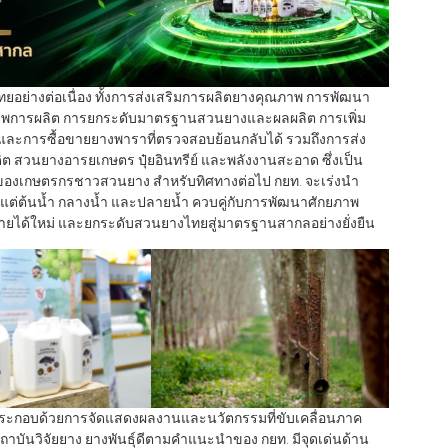
อย่างต่อเนื่อง ทั้งการส่งเสริมการผลิตยางคุณภาพ การพัฒนา
ิภาพการผลิต การยกระดับมาตรฐานสวนยางและผลผลิต การเพิ่ม
ะการซื้อขายยางพาราที่ตรวจสอบย้อนกลับได้ รวมถึงการส่ง
ดิต สวนยางอารยเกษตร ปุ๋ยอินทรีย์ และพลังงานสะอาด ซึ่งเป็น
องเกษตรกรชาวสวนยาง สำหรับทิศทางต่อไป กยท. จะเร่งนำ
แต่ต้นน้ำ กลางน้ำ และปลายน้ำ ควบคู่กับการพัฒนาศักยภาพ
ยได้ใหม่ และยกระดับสวนยางไทยสู่มาตรฐานสากลอย่างยั่งยืน
ประกอบด้วยการจัดแสดงผลงานและนวัตกรรมที่ขับเคลื่อนภาค
ถาบันวิจัยยาง ยางพันธุ์ดีตามคำแนะนำของ กยท. มีจุดเด่นด้าน