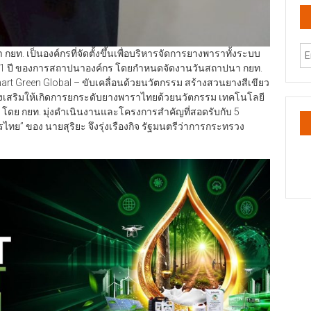
ยท. เป็นองค์กรที่จัดตั้งขึ้นเพื่อบริหารจัดการยางพาราทั้งระบบ
อบ 11 ปี ของการสถาปนาองค์กร โดยกำหนดจัดงานวันสถาปนา กยท.
rt Green Global – ขับเคลื่อนด้วยนวัตกรรม สร้างสวนยางสีเขียว
ส่งเสริมให้เกิดการยกระดับยางพาราไทยด้วยนวัตกรรม เทคโนโลยี
อม โดย กยท. มุ่งดำเนินงานและโครงการสำคัญที่สอดรับกับ 5
ทย” ของ นายสุริยะ จึงรุ่งเรืองกิจ รัฐมนตรีว่าการกระทรวง