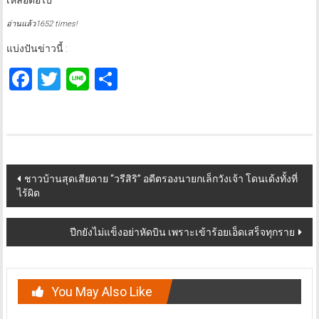
อ่านแล้ว1652 times!
แบ่งปันข่าวนี้ :
Facebook
Twitter
Line
Share
Post
ชาวบ้านสุดเสียดาย “วรีสิริ” อดีตรองนายกเล็กวังเจ้า โดนเด้งทั้งที่
ไร้ผิด
navigation
ปีกยังไม่แข็งอย่าหัดบิน เพราะเข้าร้อยเอ็ดเสร็จทุกราย
You May Also Like