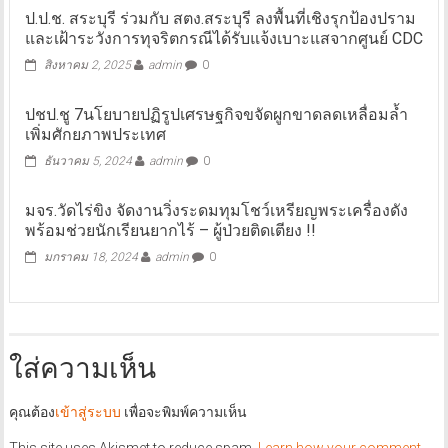
ป.ป.ช. สระบุรี ร่วมกับ สตง.สระบุรี ลงพื้นที่เชิงรุกป้องปราม
และเฝ้าระวังการทุจริตกรณีได้รับแจ้งเบาะแสจากศูนย์ CDC
สิงหาคม 2, 2025
admin
0
ปชป.ชู 7นโยบายปฏิรูปเศรษฐกิจขจัดผูกขาดลดเหลื่อมล้ำ
เพิ่มศักยภาพประเทศ
ธันวาคม 5, 2024
admin
0
มจร.วัดไร่ขิง จัดงานวิ่งระดมทุมโชว์เหรียญพระเครื่องดัง
พร้อมช่วยนักเรียนยากไร้ – ผู้ป่วยติดเตียง !!
มกราคม 18, 2024
admin
0
ใส่ความเห็น
คุณต้อง
เข้าสู่ระบบ
เพื่อจะพิมพ์ความเห็น
This site uses Akismet to reduce spam.
Learn how your comment