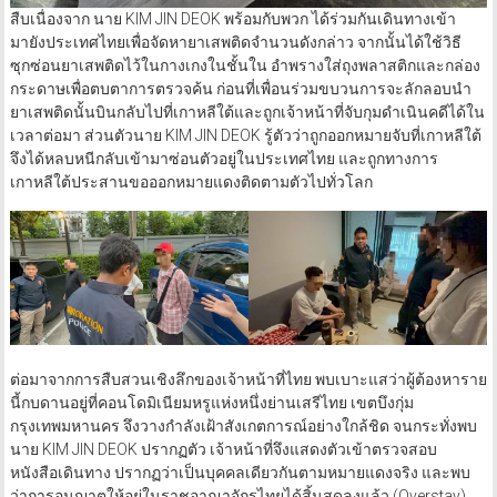
สืบเนื่องจาก นาย KIM JIN DEOK พร้อมกับพวก ได้ร่วมกันเดินทางเข้า
มายังประเทศไทยเพื่อจัดหายาเสพติดจำนวนดังกล่าว จากนั้นได้ใช้วิธี
ซุกซ่อนยาเสพติดไว้ในกางเกงในชั้นใน อำพรางใส่ถุงพลาสติกและกล่อง
กระดาษเพื่อตบตาการตรวจค้น ก่อนที่เพื่อนร่วมขบวนการจะลักลอบนำ
ยาเสพติดนั้นบินกลับไปที่เกาหลีใต้และถูกเจ้าหน้าที่จับกุมดำเนินคดีได้ใน
เวลาต่อมา ส่วนตัวนาย KIM JIN DEOK รู้ตัวว่าถูกออกหมายจับที่เกาหลีใต้
จึงได้หลบหนีกลับเข้ามาซ่อนตัวอยู่ในประเทศไทย และถูกทางการ
เกาหลีใต้ประสานขอออกหมายแดงติดตามตัวไปทั่วโลก
ต่อมาจากการสืบสวนเชิงลึกของเจ้าหน้าที่ไทย พบเบาะแสว่าผู้ต้องหาราย
นี้กบดานอยู่ที่คอนโดมิเนียมหรูแห่งหนึ่งย่านเสรีไทย เขตบึงกุ่ม
กรุงเทพมหานคร จึงวางกำลังเฝ้าสังเกตการณ์อย่างใกล้ชิด จนกระทั่งพบ
นาย KIM JIN DEOK ปรากฏตัว เจ้าหน้าที่จึงแสดงตัวเข้าตรวจสอบ
หนังสือเดินทาง ปรากฏว่าเป็นบุคคลเดียวกันตามหมายแดงจริง และพบ
ว่าการอนุญาตให้อยู่ในราชอาณาจักรไทยได้สิ้นสุดลงแล้ว (Overstay)