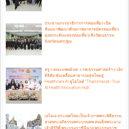
ประธานกรรมาธิการการท่องเที่ยว เปิด
สัมมนาพัฒนาศักยภาพอาสาสมัครท่องเที่ยว
มุ่งยกระดับแหล่งท่องเที่ยวเชิงวัฒนธรรม
จังหวัดนครปฐม
ทรู x คณะแพทย์ มธ. x รพ.ธรรมศาสตร์ฯ x เอ้ก
ดิจิทัล ขับเคลื่อนสาธารณสุขไทยสู่
Healthcare AI ชูไฮไลต์ “Thammasat–True
AI Health Innovation Hub”
เอไอเอ ประเทศไทย เป็นเจ้าภาพพระพิธีธรรม
สวดพระอภิธรรมพระบรมศพ สมเด็จพระนาง
เจ้าสิริกิติ์ พระบรมราชินีนาถ พระบรมราช