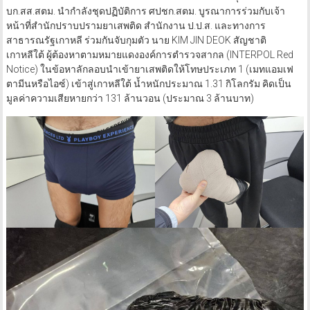
บก.สส.สตม. นำกำลังชุดปฏิบัติการ ศปชก.สตม. บูรณาการร่วมกับเจ้า
หน้าที่สำนักปราบปรามยาเสพติด สำนักงาน ป.ป.ส. และทางการ
สาธารณรัฐเกาหลี ร่วมกันจับกุมตัว นาย KIM JIN DEOK สัญชาติ
เกาหลีใต้ ผู้ต้องหาตามหมายแดงองค์การตำรวจสากล (INTERPOL Red
Notice) ในข้อหาลักลอบนำเข้ายาเสพติดให้โทษประเภท 1 (เมทแอมเฟ
ตามีนหรือไอซ์) เข้าสู่เกาหลีใต้ น้ำหนักประมาณ 1.31 กิโลกรัม คิดเป็น
มูลค่าความเสียหายกว่า 131 ล้านวอน (ประมาณ 3 ล้านบาท)