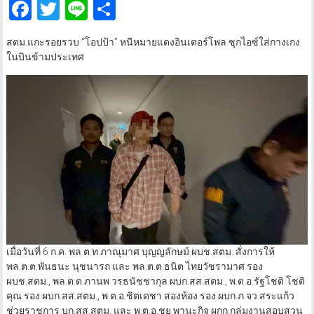
Facebook
Twitter
Line
Share
สตม.แกะรอยรวบ “โอปป้า” หนีหมายแดงอินเตอร์โพล ซุกไอซ์ใส่กางเกง
ในบินข้ามประเทศ
เมื่อวันที่ 6 ก.ค. พล.ต.ท.ภาณุมาศ บุญญลักษม์ ผบช.สตม. สั่งการให้
พล.ต.ต.พันธนะ นุชนารถ และ พล.ต.ต.ธนิต ไทยวัชรามาศ รอง
ผบช.สตม., พล.ต.ต.ภานพ วรธนัชชากุล ผบก.สส.สตม., พ.ต.อ.รัฐโชติ โชติ
คุณ รอง ผบก.สส.สตม., พ.ต.อ.ชิตเดชา สองห้อง รอง ผบก.ภ.จว.สระแก้ว
ช่วยราชการ บก.สส.สตม. และ พ.ต.อ.ชย พานะกิจ ผกก.กลุ่มงานสอบสวน