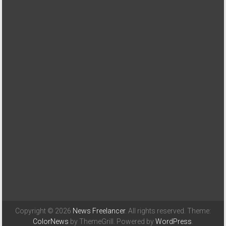
Copyright © 2026
News Freelancer
. All rights reserved. Theme:
ColorNews
by ThemeGrill. Powered by
WordPress
.