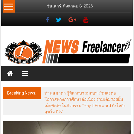
Skip
วันเสาร์, สิงหาคม 8, 2026
to
content
News
Freelancer
นิ
วส์
ฟรี
แลน
เซอร์
Breaking News:
ท่านสุชาดา ผู้พิพากษาสมทบฯ ร่วมส่งต่อ
โอกาสทางการศึกษาต่อเนื่อง ร่วมเติมรอยยิ้ม
เด็กพิเศษ ในกิจกรรม “Pay It Forward ยิ่งให้ยิ่ง
สุขใจ ปี 8”