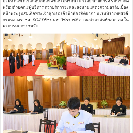
บริษัท กัลฟ์ ดีเวลลอปเมนท์ จำกัด (มหาชน) นำโดย นายสาริศ รัตนาวะดี
พร้อมด้วยคณะผู้บริหาร ถวายสักการะและลงนามแสดงความอาลัยเบื้อง
หน้าพระรูปสมเด็จพระเจ้าลูกเธอ เจ้าฟ้าพัชรกิติยาภา นเรนทิราเทพยวดี
กรมหลวงราชสาริณีสิริพัชร มหาวัชรราชธิดา ณ ศาลาสหทัยสมาคม ใน
พระบรมมหาราชวัง