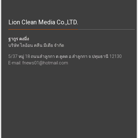
Lion Clean Media Co.,LTD.
ฐากูร คงมิ่ง
บริษัท ไลอ้อน คลีน มีเดีย จำกัด
5/37 หมู่ 18 ถนนลำลูกกา ต.คูคต อ.ลำลูกกา จ.ปทุมธานี 12130
E-mail: fnews01@hotmail.com