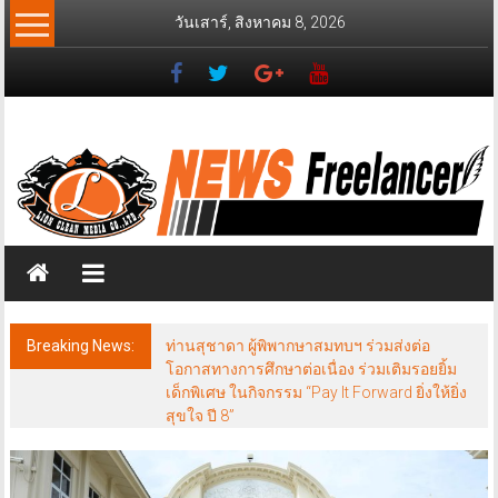
Skip
วันเสาร์, สิงหาคม 8, 2026
to
content
News
Freelancer
นิ
วส์
ฟรี
แลน
เซอร์
Breaking News:
ท่านสุชาดา ผู้พิพากษาสมทบฯ ร่วมส่งต่อ
โอกาสทางการศึกษาต่อเนื่อง ร่วมเติมรอยยิ้ม
เด็กพิเศษ ในกิจกรรม “Pay It Forward ยิ่งให้ยิ่ง
สุขใจ ปี 8”