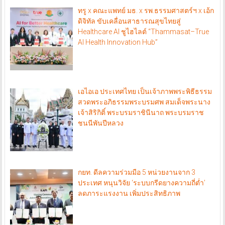
ทรู x คณะแพทย์ มธ. x รพ.ธรรมศาสตร์ฯ x เอ้ก
ดิจิทัล ขับเคลื่อนสาธารณสุขไทยสู่
Healthcare AI ชูไฮไลต์ “Thammasat–True
AI Health Innovation Hub”
เอไอเอ ประเทศไทย เป็นเจ้าภาพพระพิธีธรรม
สวดพระอภิธรรมพระบรมศพ สมเด็จพระนาง
เจ้าสิริกิติ์ พระบรมราชินีนาถ พระบรมราช
ชนนีพันปีหลวง
กยท. ดีลความร่วมมือ 5 หน่วยงานจาก 3
ประเทศ หนุนวิจัย ‘ระบบกรีดยางความถี่ต่ำ’
ลดภาระแรงงาน เพิ่มประสิทธิภาพ