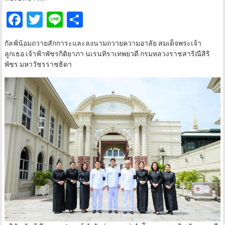
Facebook
Twitter
Line
Share
กัลฟ์น้อมถวายสักการะและลงนามถวายความอาลัย สมเด็จพระเจ้า
ลูกเธอ เจ้าฟ้าพัชรกิติยาภา นเรนทิราเทพยวดี กรมหลวงราชสาริณีสิริ
พัชร มหาวัชรราชธิดา