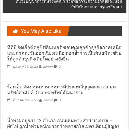
หน่วยบัญชาการทหารพัฒนา ร่วมพิธีถวายความอาลัยและน้อม
รำลึกในพระมหากรุณาธิคุณ
You May Also Like
ทีทีบี จัดเอ็กซ์คลูซีฟดินเนอร์ ขอบคุณลูกค้าธุรกิจภาคเหนือ
และภาคตะวันออกเฉียงเหนือ ตอกย้ำการเป็นพันธมิตรช่วย
ให้ลูกค้าธุรกิจเติบโตอย่างยั่งยืน
ตุลาคม 16, 2023
admin
0
ร้อยเอ็ด จัดงานมหาทานบารมีประเพณีบุญผะเหวดเกษม
ทรัพย์สามัคคี วัดเกษมทรัพย์พัฒนาราม
มีนาคม 28, 2022
admin
0
น้ำท่วมอยุธยา 12 อำเภอ ถนนเส้นทาง สาย บางบาล –
ผักไห่ ถูกน้ำท่วมหนักยาวกว่าหลายกิโลเมตรเตือนผู้สัญจร