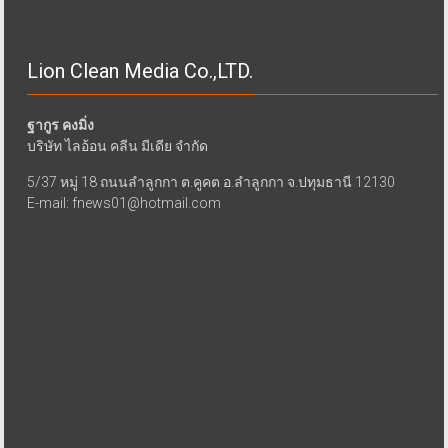
Lion Clean Media Co.,LTD.
ฐากูร คงมิ่ง
บริษัท ไลอ้อน คลีน มีเดีย จำกัด
5/37 หมู่ 18 ถนนลำลูกกา ต.คูคต อ.ลำลูกกา จ.ปทุมธานี 12130
E-mail: fnews01@hotmail.com