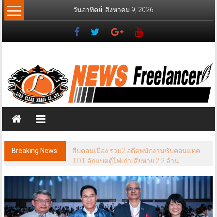
Skip
วันอาทิตย์, สิงหาคม 9, 2026
to
content
News
Freelancer
นิ
วส์
ฟรี
แลน
เซอร์
Breaking News: