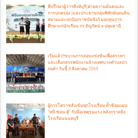
ที่ปรึกษาผู้ว่าฯสิงห์บุรี(ฝ่ายความมั่นคงและ
การปกครอง )และประธานกลุ่มพิทักษ์แผ่นดิน
สยามและปกป้องราชบัลลังก์ มอบทุนการ
ศึกษาแก่นักเรียน รร.ธัญรัตน์ จ.ปทุมธานี
เริ่มแล้ว!!ขบวนการสอบแข่งขันเพื่อสรรหา
และเลือกสรรพนักงานจ้างเทศบาลตำบลป่า
ก่อดำ วันนี้ 8 สิงหาคม 2569
ผู้การโคราชสั่งเข้มทุกโรงเรียน ย้ำซ้อมแผน
“หนี-ซ่อน-สู้” รับมือเหตุรุนแรง หลังกราดยิง
โรงเรียนนนทบุรี