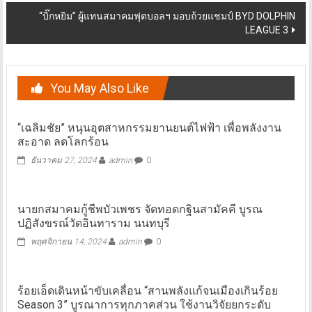
navigation
“บิ๊กหยิม” ผู้แทนสมาคมฟุตบอลฯ มอบถ้วยแชมป์ BYD DOLPHIN
LEAGUE 3
You May Also Like
“เฉลิมชัย” หนุนอุตสาหกรรมยานยนต์ไฟฟ้า เพื่อพลังงาน
สะอาด ลดโลกร้อน
ธันวาคม 27, 2024
admin
0
นายกสมาคมกู้ชีพบัวเพชร จัดทอดกฐินสามัคคี บูรณ
ปฏิสังขรณ์วัดอินทาราม นนทบุรี
พฤศจิกายน 14, 2024
admin
0
ร้อยเอ็ดเดินหน้าขับเคลื่อน “สานพลังแก้จนเมืองเกินร้อย