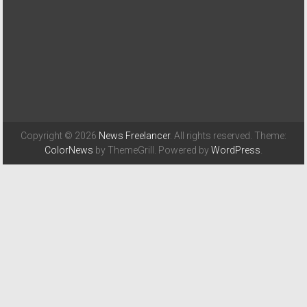
Copyright © 2026
News Freelancer
. All rights reserved. Theme:
ColorNews
by ThemeGrill. Powered by
WordPress
.