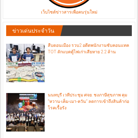
เว็บไซต์ข่าวสารเพื่อคนรุ่นใหม่
ข่าวเด่นประจำวัน
สืบดอนเมือง รวบ2 อดีตพนักงานซับคอนแทค
TOT ลักแบตตู้ไฟเก่าเสียหาย 2.2 ล้าน
นนทบุรี เวทีประชุม ศจย. ชงภาษีสุขภาพ คุม
“หวาน-เค็ม-เมา-ควัน“ ลดการเข้าถึงสินค้าก่อ
โรคเรื้อรัง