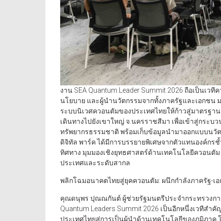
งาน SEA Quantum Leader Summit 2026 ถือเป็นเวทีความ
นโยบาย และผู้นำนวัตกรรมจากทั้งภาครัฐและเอกชน มาร
ระบบนิเวศควอนตัมของประเทศไทยให้ก้าวสู่มาตรฐานสา
เดินทางไปยังเขาใหญ่ จ.นครราชสีมา เพื่อเข้าสู่กระ
ทรัพยากรธรรมชาติ พร้อมเก็บข้อมูลนำมาออกแบบนวัตกรร
ดิจิทัล พาร์ค ได้มีการบรรยายพิเศษจากตัวแทนองค์กร
ทิศทาง มุมมองเชิงยุทธศาสตร์ด้านเทคโนโลยีควอนตัม 
ประเทศและระดับสากล
พลิกโฉมอนาคตไทยสู่ยุคควอนตัม: ผนึกกำลังภาครัฐ-เอ
คุณดนุพร ปุณณกันต์ ผู้ช่วยรัฐมนตรีประจำกระทรวงกา
Quantum Leaders Summit 2026 เป็นอีกหนึ่งเวทีสำคั
ประเทศไทยสู่การเป็นผู้นำด้านเทคโนโลยีของภูมิภาค