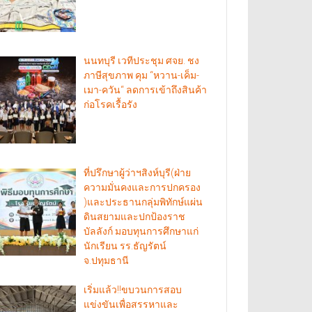
นนทบุรี เวทีประชุม ศจย. ชง
ภาษีสุขภาพ คุม “หวาน-เค็ม-
เมา-ควัน“ ลดการเข้าถึงสินค้า
ก่อโรคเรื้อรัง
ที่ปรึกษาผู้ว่าฯสิงห์บุรี(ฝ่าย
ความมั่นคงและการปกครอง
)และประธานกลุ่มพิทักษ์แผ่น
ดินสยามและปกป้องราช
บัลลังก์ มอบทุนการศึกษาแก่
นักเรียน รร.ธัญรัตน์
จ.ปทุมธานี
เริ่มแล้ว!!ขบวนการสอบ
แข่งขันเพื่อสรรหาและ