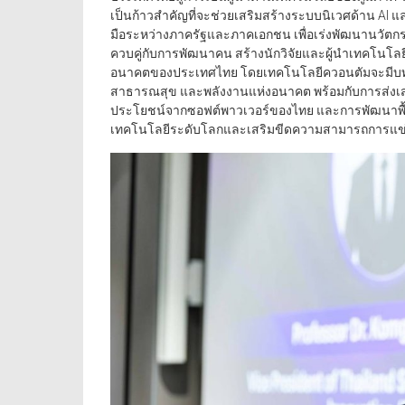
เป็นก้าวสำคัญที่จะช่วยเสริมสร้างระบบนิเวศด้าน 
มือระหว่างภาครัฐและภาคเอกชน เพื่อเร่งพัฒนานวัตก
ควบคู่กับการพัฒนาคน สร้างนักวิจัยและผู้นำเทคโนโลย
อนาคตของประเทศไทย โดยเทคโนโลยีควอนตัมจะมีบท
สาธารณสุข และพลังงานแห่งอนาคต พร้อมกับการส่งเส
ประโยชน์จากซอฟต์พาวเวอร์ของไทย และการพัฒนาพื้นที
เทคโนโลยีระดับโลกและเสริมขีดความสามารถการแข่ง