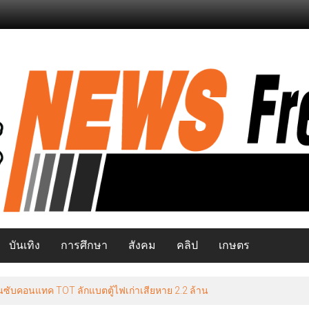
บันเทิง
การศึกษา
สังคม
คลิป
เกษตร
ีสุขภาพ คุม “หวาน-เค็ม-เมา-ควัน“ ลดการเข้าถึงสินค้าก่อโรคเรื้อรัง