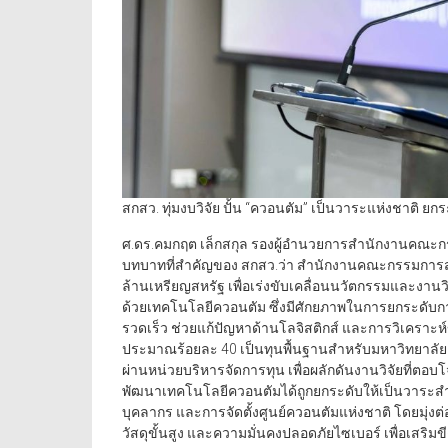
สกสว. ทุ่มงบวิจัย ปั้น “ควอนตัม” เป็นวาระแห่งชาติ
ศ.ดร.คมกฤต เล็กสกุล รองผู้อำนวยการสำนักงานคณะกร
บทบาทที่สำคัญของ สกสว.ว่า สำนักงานคณะกรรมการส่ง
ล้านเหรียญสหรัฐ เพื่อเร่งขับเคลื่อนนวัตกรรมและงา
ด้วยเทคโนโลยีควอนตัม ซึ่งมีศักยภาพในการยกระดับก
รวดเร็ว ช่วยแก้ปัญหาด้านโลจิสติกส์ และการวิเคราะห์
ประมาณร้อยละ 40 เป็นทุนพื้นฐานสำหรับมหาวิทยาลัยแล
ผ่านหน่วยบริหารจัดการทุน เพื่อผลักดันงานวิจัยที่ตอ
พัฒนาเทคโนโลยีควอนตัมได้ถูกยกระดับให้เป็นวาระ
บุคลากร และการจัดตั้งศูนย์ควอนตัมแห่งชาติ โดยมุ่ง
วัสดุขั้นสูง และความมั่นคงปลอดภัยไซเบอร์ เพื่อเสร