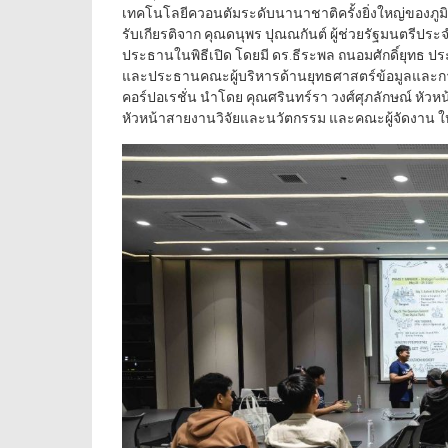
เทคโนโลยีควอนตัมระดับนานาชาติครั้งยิ่งใหญ่ของภูมิภา
รับเกียรติจาก คุณดนุพร ปุณณกันต์ ผู้ช่วยรัฐมนตรีป
ประธานในพิธีเปิด โดยมี ดร.ธีระพล ถนอมศักดิ์ยุทธ 
และประธานคณะผู้บริหารด้านยุทธศาสตร์ข้อมูลและการส
คอร์ปอเรชั่น นำโดย คุณศรินทร์รา วงศ์ศุภลักษณ์ หัว
หัวหน้าสายงานวิจัยและนวัตกรรม และคณะผู้จัดงาน ให้ก