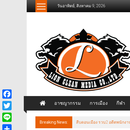
Skip
วันอาทิตย์, สิงหาคม 9, 2026
to
content
News
Freelancer
นิ
วส์
ฟรี
แลน
เซอร์
อาชญากรรม
การเมือง
กีฬา
Facebook
Twitter
Breaking News:
นนทบุรี เวทีประชุม ศจย. ชงภาษ
Line