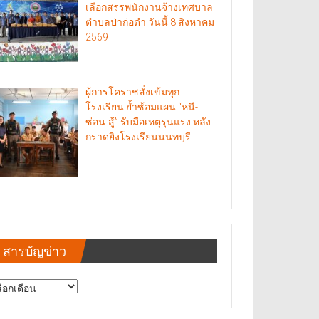
เลือกสรรพนักงานจ้างเทศบาล
ตำบลป่าก่อดำ วันนี้ 8 สิงหาคม
2569
ผู้การโคราชสั่งเข้มทุก
โรงเรียน ย้ำซ้อมแผน “หนี-
ซ่อน-สู้” รับมือเหตุรุนแรง หลัง
กราดยิงโรงเรียนนนทบุรี
สารบัญข่าว
รบัญ
าว