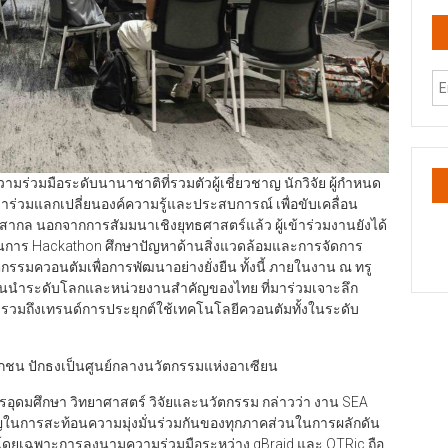
ร่วมมือระดับนานาชาติที่รวมตัวผู้เชี่ยวชาญ นักวิจัย ผู้กำหนด
่วมแลกเปลี่ยนองค์ความรู้และประสบการณ์ เพื่อขับเคลื่อน
กล นอกจากการสัมมนาเชิงยุทธศาสตร์แล้ว ผู้เข้าร่วมงานยังได้
บวนการ Hackathon ศึกษาปัญหาด้านสิ่งแวดล้อมและการจัดการ
มควอนตัมเพื่อการพัฒนาอย่างยั่งยืน ทั้งนี้ ภายในงาน ณ ทรู
ชั้นนำระดับโลกและหน่วยงานสำคัญของไทย ที่มาร่วมเจาะลึก
รวมถึงเทรนด์การประยุกต์ใช้เทคโนโลยีควอนตัมทั้งในระดับ
กชน ปักธงเป็นศูนย์กลางนวัตกรรมแห่งอาเซียน
รอุดมศึกษา วิทยาศาสตร์ วิจัยและนวัตกรรม กล่าวว่า งาน SEA
ญในการสะท้อนความมุ่งมั่นร่วมกันของทุกภาคส่วนในการผลักดัน
 โดยเฉพาะการลงนามความร่วมมือระหว่าง qBraid และ QTRic ถือ