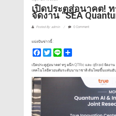
เปิดประตูสู่อนาคต! ท
จัดงาน “SEA Quant
Posted By: admin
0 Comment
แบ่งปันข่าวนี้ :
Facebook
Twitter
Line
Share
เปิดประตูสู่อนาคต! ทรู ผนึก QTRic และ qBraid จัดง
เทคโนโลยีควอนตัมระดับนานาชาติ ดันไทยขึ้นแท่นฮั