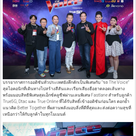
บรรยากาศการออดิชันทั่วประเทศยังคึกคักเป็นพิเศษกับ “รถ The Voice”
สุดไอคอนิกที่เดินทางไปสร้างสีสันและเรียกเสียงฮือฮาตลอดเส้นทาง
พร้อมมอบสิทธิพิเศษสุดเอ็กซ์คลูซีฟผ่านเลนพิเศษ Fastlane สำหรับลูกค้า
True5G, Dtac และ True Online ที่ได้รับสิทธิ์เข้าออดิชันก่อนใคร ตอกย้ำ
แนวคิด Better Together ที่ผสานพลังมอบสิ่งที่ดีที่สุดและส่งต่อความสุขที่
เหนือกว่าให้กับลูกค้าในทุกโมเมนต์