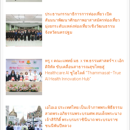
ประธานกรรมาธิการการท่องเที่ยว เปิด
สัมมนาพัฒนาศักยภาพอาสาสมัครท่องเที่ยว
มุ่งยกระดับแหล่งท่องเที่ยวเชิงวัฒนธรรม
จังหวัดนครปฐม
ทรู x คณะแพทย์ มธ. x รพ.ธรรมศาสตร์ฯ x เอ้ก
ดิจิทัล ขับเคลื่อนสาธารณสุขไทยสู่
Healthcare AI ชูไฮไลต์ “Thammasat–True
AI Health Innovation Hub”
เอไอเอ ประเทศไทย เป็นเจ้าภาพพระพิธีธรรม
สวดพระอภิธรรมพระบรมศพ สมเด็จพระนาง
เจ้าสิริกิติ์ พระบรมราชินีนาถ พระบรมราช
ชนนีพันปีหลวง