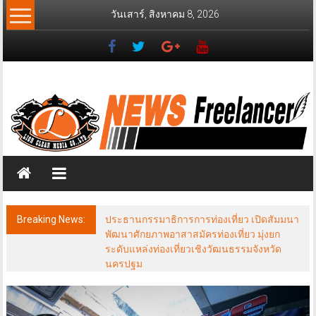
Skip
วันเสาร์, สิงหาคม 8, 2026
to
content
News
Freelancer
นิ
วส์
ฟรี
แลน
เซอร์
Breaking News:
ประธานกรรมาธิการการท่องเที่ยว เปิดสัมมนา
พัฒนาศักยภาพอาสาสมัครท่องเที่ยว มุ่งยก
ระดับแหล่งท่องเที่ยวเชิงวัฒนธรรมจังหวัด
นครปฐม