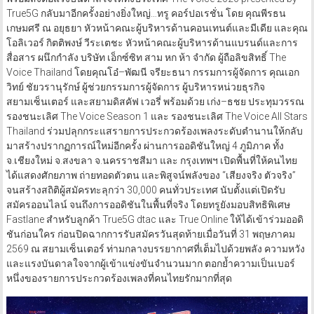
True5G กลับมาอีกครั้งอย่างยิ่งใหญ่…ทรู คอร์ปอเรชั่น โดย คุณพีรธน
เกษมศรี ณ อยุธยา หัวหน้าคณะผู้บริหารด้านคอนเทนต์และมีเดีย และคุณ
โอลิเวอร์ กิตติพงษ์ วีระเตชะ หัวหน้าคณะผู้บริหารด้านแบรนด์และการ
สื่อสาร ผนึกกำลัง บริษัท เอ็กซ์ซิท สาม หก ห้า จำกัด ผู้ถือลิขสิทธิ์ The
Voice Thailand โดยคุณโอ๋–พัฒนี จรียะธนา กรรมการผู้จัดการ คุณเอก
วิทย์ ชัยวรานุรักษ์ ผู้ช่วยกรรมการผู้จัดการ ผู้บริหารหน่วยธุรกิจ
สยามเซ็นเตอร์ และสยามดิสคัฟ เวอรี่ พร้อมด้วย เก่ง–ธชย ประทุมวรรณ
รองชนะเลิศ The Voice Season 1 และ รองชนะเลิศ The Voice All Stars
Thailand ร่วมปลุกกระแสรายการประกวดร้องเพลงระดับตำนานให้กลับ
มาสร้างปรากฏการณ์ใหม่อีกครั้ง ผ่านการออดิชันใหญ่ 4 ภูมิภาค ทั้ง
จ.เชียงใหม่ จ.สงขลา จ.นครราชสีมา และ กรุงเทพฯ เปิดพื้นที่ให้คนไทย
ได้แสดงศักยภาพ ถ่ายทอดตัวตน และพิสูจน์พลังของ “เสียงจริง ตัวจริง”
จนสร้างสถิติผู้สมัครทะลุกว่า 30,000 คนทั่วประเทศ นับตั้งแต่เปิดรับ
สมัครออนไลน์ จนถึงการออดิชันในพื้นที่จริง โดยทรูยังมอบสิทธิพิเศษ
Fastlane สำหรับลูกค้า True5G dtac และ True Online ให้ได้เข้าร่วมออดิ
ชันก่อนใคร ก่อนปิดฉากการรับสมัครวันสุดท้ายเมื่อวันที่ 31 พฤษภาคม
2569 ณ สยามเซ็นเตอร์ ท่ามกลางบรรยากาศที่เต็มไปด้วยพลัง ความหวัง
และแรงบันดาลใจจากผู้เข้าแข่งขันจำนวนมาก ตอกย้ำความเป็นเบอร์
หนึ่งของรายการประกวดร้องเพลงที่คนไทยรักมากที่สุด