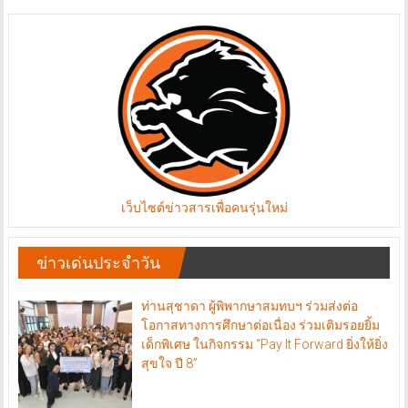
เว็บไซต์ข่าวสารเพื่อคนรุ่นใหม่
ข่าวเด่นประจำวัน
ท่านสุชาดา ผู้พิพากษาสมทบฯ ร่วมส่งต่อ
โอกาสทางการศึกษาต่อเนื่อง ร่วมเติมรอยยิ้ม
เด็กพิเศษ ในกิจกรรม “Pay It Forward ยิ่งให้ยิ่ง
สุขใจ ปี 8”